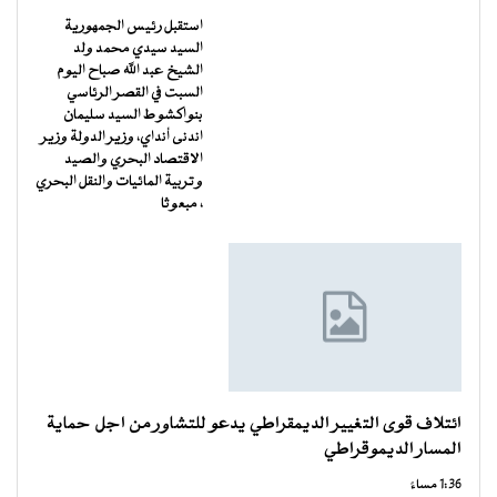
استقبل رئيس الجمهورية
السيد سيدي محمد ولد
الشيخ عبد الله صباح اليوم
السبت في القصر الرئاسي
بنواكشوط السيد سليمان
اندنى أنداي، وزير الدولة وزير
الاقتصاد البحري والصيد
وتربية المائيات والنقل البحري
، مبعوثا
ائتلاف قوى التغيير الديمقراطي يدعو للتشاور من اجل حماية
المسار الديموقراطي
1:36 مساءً