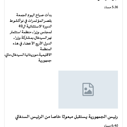
5:36 مساءً
بدأت صباح اليوم الجمعة
بقصر المؤتمرات في نواكشوط
الدورة الاستثنائية ال49
لمجلس وزراء منظمة استثمار
نهر السينغال،بمشاركة وزراء
الدول الأربع الأعضاء في هذه
المنظمة
الاقليمية،موريتانيا،السينغال،مالي،
جمهورية
رئيس الجمهورية يستقبل مبعوثا خاصا من الرئيس السنغالي
6:40 مساءً