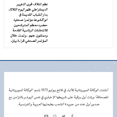
نظم ائتلاف قوى التغيير
الديمقراطي ظهر اليوم الثلاثاء
بدار الشباب القديمة فى
انواكشوط مؤتمرا صحفيا،
حضره معظم المترشحين
للانتخابات الرئاسية القادمة
وممثلون عنهم . وتمت خلال
المؤتمر الصحفي قراءة بيان،
أنشئت الوكالة الموريتانية للأنباء في فاتح يوليو 1975 باسم "الوكالة الموريتانية
للصحافة" وبثت أول برقية على شريطها الإخباري في نفس اليوم و بالتزامن مع
صدور أول عدد من جريدة الشعب بطبعتيها العربية والفرنسية.