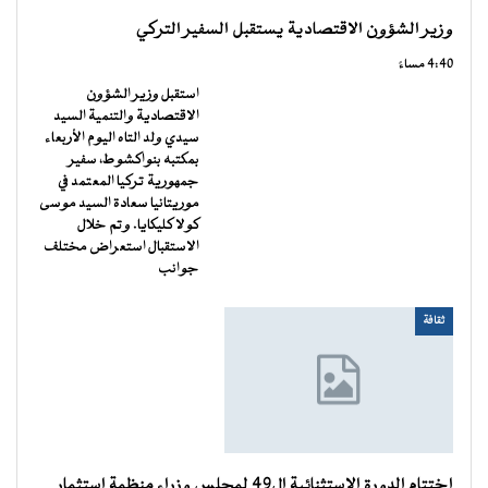
وزير الشؤون الاقتصادية يستقبل السفير التركي
4:40 مساءً
استقبل وزير الشؤون
الاقتصادية والتنمية السيد
سيدي ولد التاه اليوم الأربعاء
بمكتبه بنواكشوط، سفير
جمهورية تركيا المعتمد في
موريتانيا سعادة السيد موسى
كولا كليكايا. وتم خلال
الاستقبال استعراض مختلف
جوانب
ثقافة
اختتام الدورة الاستثنائية ال49 لمجلس وزراء منظمة استثمار