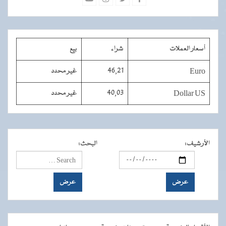
أسعار العملات
شراء
بيع
Euro
46,21
غير محدد
Dollar US
40,03
غير محدد
الأرشيف
:
البحث
: