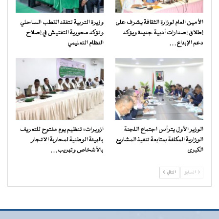
الأمين العام لوزارة الثقافة يشرف على
وزيرة التربية تتفقد القطب الساحلي
إطلاق إصدارات أدبية جديدة ويؤكد
وتؤكد محورية التفتيش في إصلاح
دعم الإبداع…
النظام التعليمي
الوزير الأول يترأس اجتماع اللجنة
ازويرات: تنظيم يوم مفتوح للتعريف
الوزارية المكلفة بمتابعة تنفيذ المشاريع
بالهيئة الوطنية لمحاربة الاتجار
الكبرى
بالأشخاص وتهريب…
السابق
التالي