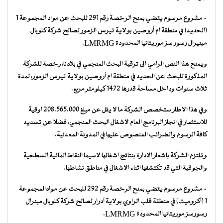
– مشروع مرسوم يقضي بمنح الرخصة رقم 291 للبحث عن مواد المجموعة 1
(الحديد) في منطقة ام أروصين بولاية تيرس الزمور لصالح شركة كلوبال
مينيرال رسور سز موريتانيا المحدودة LMRMG.
ويمنح هذا النص الرامي الى ترقية البحث المنجمي في بلادنا، رخصة للشركة
المذكورة للبحث عن الحديد في منطقة ام أروصين بولاية تيرس الزمور، لمدة
ثلاث سنوات وداخل مساحة قدرها 1472 كيلومتر مربع.
وفي هذا الاطار ستخصص الشركة ما لا يقل عن مبلغ 208.565.000 اوقية
للاستثمار في انجاز البرنامج العام لاشغال البحث المنجمي، فضلا عن تسديد
كافة الرسوم والضرائب المنصوص عليها في المدونة المعدنية.
وتلتزم الشركة باشعار الادارة بنتائج اشغالها لاسيما النقاط المائية السطحية
والجوفية التي قد تكتشفها اثناء الاشغال في مناطق نشاطها.
– مشروع مرسوم يقضي بمنح الرخصة رقم 292 للبحث عن موادالمجموعة
1 (آكروميت) في منطقة قلب الراوي بولاية آدرار لصالح شركة كلوبال مينرال
رسورسز موريتانيا المحدودة LMRMG.