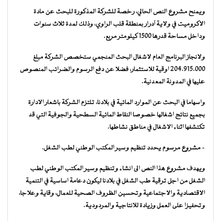
ويمنح مشروع النص الحالي، رخصة للشركة المذكورة للبحث عن مادة
الاكروميت في ولاية آدرار بمنطقة قلب الراوي، وذلك لمدة ثلاث سنوات
وداخل مساحة قدرها 1500 كيلومتر مربع.
ولانجاز البرنامج العام لاشغال البحث المنجمي ستخصص الشركة مبلغ
204.915.000 اوقية للاستثمار، فضلا عن دفع الرسوم والضرائب المنصوص
عليها في المدونة المعدنية.
واسهاما في البحث عن الموارد المائية في بلادنا، تلتزم الشركة باشعار الادارة
بجميع نتائج اشغالها خصوصا النقاط المائية السطحية والجوفية التي قد
تكتشفها اثناء الاشغال في مناطق نشاطها.
– مشروع مرسوم يحدد تنظيم وسير المكتب الوطني لطب الشغل.
ويهدف مشروع هذا النص الى انشاء وتنظيم وسير المكتب الوطني لطب
الشغل من اجل ترقية طب الشغل في بلادنا ليكون دعامة اساسية في التنمية
الاقتصادية والاجتماعية وتحسين الظروف الصحية للعمال، وقاية وعلاجا،
وتحفيزا على العمل وزيادة للانتاجية والمردودية.