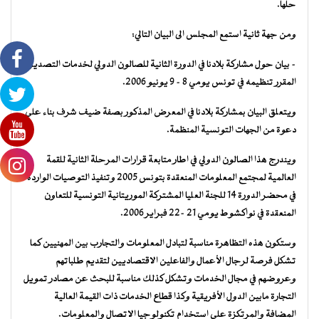
حلها.
ومن جهة ثانية استمع المجلس الى البيان التالي:
– بيان حول مشاركة بلادنا في الدورة الثانية للصالون الدولي لخدمات التصدير
المقرر تنظيمه في تونس يومي 8 – 9 يونيو 2006.
ويتعلق البيان بمشاركة بلادنا في المعرض المذكور بصفة ضيف شرف بناء على
دعوة من الجهات التونسية المنظمة.
ويندرج هذا الصالون الدولي في اطار متابعة قرارات المرحلة الثانية للقمة
العالمية لمجتمع المعلومات المنعقدة بتونس 2005 وتنفيذ التوصيات الواردة
في محضر الدورة 14 للجنة العليا المشتركة الموريتانية التونسية للتعاون
المنعقدة في نواكشوط يومي 21 -22 فبراير 2006.
وستكون هذه التظاهرة مناسبة لتبادل المعلومات والتجارب بين المهنيين كما
تشكل فرصة لرجال الأعمال والفاعلين الاقتصاديين لتقديم طلباتهم
وعروضهم في مجال الخدمات وتشكل كذلك مناسبة للبحث عن مصادر تمويل
التجارة مابين الدول الأفريقية وكذا قطاع الخدمات ذات القيمة العالية
المضافة والمرتكزة على استخدام تكنولوجيا الاتصال والمعلومات.