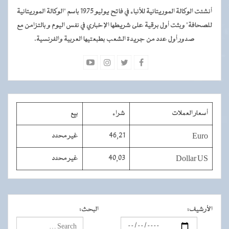
أنشئت الوكالة الموريتانية للأنباء في فاتح يوليو 1975 باسم "الوكالة الموريتانية
للصحافة" وبثت أول برقية على شريطها الإخباري في نفس اليوم و بالتزامن مع
صدور أول عدد من جريدة الشعب بطبعتيها العربية والفرنسية.
أسعار العملات
شراء
بيع
Euro
46,21
غير محدد
Dollar US
40,03
غير محدد
الأرشيف
:
البحث
: