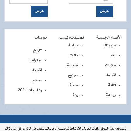
الأقسام الرئيسية
تصنيفات رئيسية
موريتانيا
موريتانيا
سياسة
تاريخ
عام
ملفات
جغرافيا
ولايات
صحافة
اقتصاد
اقتصاد
مجتمع
دستور
ثقافة
صحة
رئـاسيـات 2024
رياضة
بيئة
جميــــع
جميع الحقوق محفوظة © 2026 - الوكالة الموريتانية للأنباء
يستخدم هذا الموقع ملفات تعريف الارتباط لتحسين تجربتك. سنفترض أنك موافق على ذلك