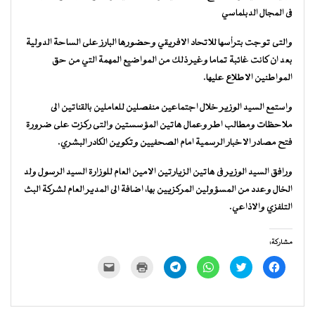
فى المجال الدبلماسي
والتى توجت بترأسها للاتحاد الافريقي وحضورها البارز على الساحة الدولية
بعد ان كانت غائبة تماما وغير ذلك من المواضيع المهمة التي من حق
المواطنين الاطلاع عليها.
واستمع السيد الوزير خلال اجتماعين منفصلين للعاملين بالقناتين الى
ملاحظات ومطالب اطر وعمال هاتين المؤسستين والتى ركزت على ضرورة
فتح مصادر الاخبار الرسمية امام الصحفيين وتكوين الكادر البشري.
ورافق السيد الوزير فى هاتين الزيارتين الامين العام للوزارة السيد الرسول ولد
الخال وعدد من المسؤولين المركزيين بها، اضافة الى المدير العام لشركة البث
التلفزي والاذاعي.
مشاركة:
انقر
اضغط
انقر
انقر
اضغط
النقر
للمشاركة
للمشاركة
للمشاركة
للمشاركة
للطباعة
لإرسال
على
على
على
على
(فتح
رابط
فيسبوك
تويتر
WhatsApp
Telegram
في
عبر
(فتح
(فتح
(فتح
(فتح
نافذة
البريد
في
في
في
في
جديدة)
الإلكتروني