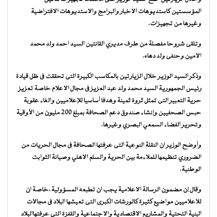
المؤسستين كاستديوهات الاخبار والبرامج والاستديوهات الافتراضية
وغيرها من تجهيزات.
وتلقى شروحا مفصلة من طرف مديري القانتين السيد احمد ولد محمد
الامين وحنفى ولد دهاه.
وذكر السيد الوزير خلال الزيارتين بالمكاسب الكبيرة التى تحققت فى ظل قيادة
رئيس الجمهورية السيد محمد ولد عبد العزيز فى مجال الاعلام خاصة تعزيز
حرية التعبير التى تمثل ثروة ثمينة وهدفا أساسيا للإعلاميين والغاء عقوبة
حبس الصحفيين وإنشاء صندوق دعم الصحافة بمبلغ 200 مليون من الأوقية
وتحرير الفضاء السمعي البصري وغيرها.
وأوضح الوزير ان النقلة النوعية التى عرفتها الصحافة فى مجال الحريات من
الضروري تنظيمها للملاءمة بين الحرية والسلم الاهلي وصيانة الثوابت
الوطنية.
وقال إن مضمون الرسالة الاعلامية يجب ان تطبعه المسؤولية ،خاصة ان
للاعلاميين مواضيع كثيرة كالورشات الكبرى التى تعيشها البلاد فى مجالات
البنية التحتية والمشاريع الاقتصادية والاجتماعية والقفزة التى عرفتهاالبلاد