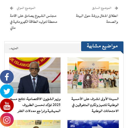
نافذة
نافذة
نافذة
نافذة
إلى
جديدة)
جديدة)
جديدة)
جديدة)
صديق
(فتح
الموضوع السابق
الموضوع الموالي
في
نافذة
انطلاق اشغال ورشة حول البيئة
مجلس الشيوخ يصادق على اقامة
جديدة)
والصحة
محطة لتوليد الطاقة الكهرومائية في
مالي
مواضيع مشابهة
المزيد..
السيدة الأولى تشرف على الأمسية
وزير الشؤون الاقتصادية: نتائج مسح
الوطنية للتميز وتكرم المتفوقين في
2025 تؤكد تحسن الظروف
الامتحانات الوطنية
المعيشية وتراجع معدلات الفقر