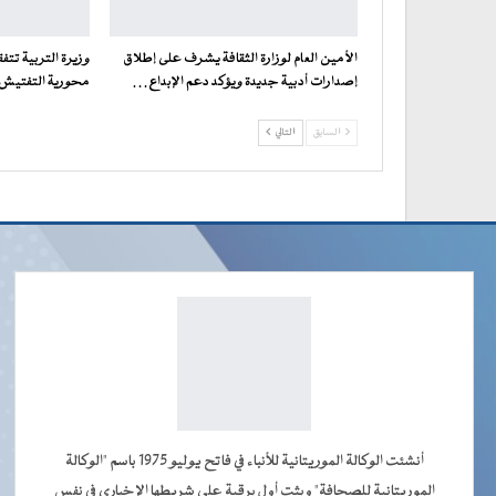
الأمين العام لوزارة الثقافة يشرف على إطلاق
وزيرة التربية تت
إصدارات أدبية جديدة ويؤكد دعم الإبداع…
محورية التفتيش ف
السابق
التالي
أنشئت الوكالة الموريتانية للأنباء في فاتح يوليو 1975 باسم "الوكالة
الموريتانية للصحافة" وبثت أول برقية على شريطها الإخباري في نفس