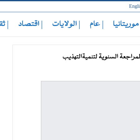
Engli
 موريتانيا
| عام
| الولايات
| اقتصاد
| ثق
لمراجعة السنوية لتنميةالتهذيب