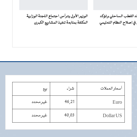
فقد القطب الساحلي وتؤكد
الوزير الأول يترأس اجتماع اللجنة الوزارية
ي إصلاح النظام التعليمي
المكلفة بمتابعة تنفيذ المشاريع الكبرى
أسعار العملات
شراء
بيع
Euro
46,21
غير محدد
Dollar US
40,03
غير محدد