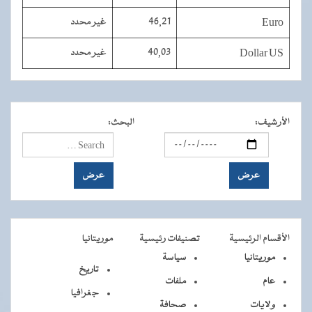
Euro
46,21
غير محدد
Dollar US
40,03
غير محدد
الأرشيف
:
البحث
:
الأقسام الرئيسية
تصنيفات رئيسية
موريتانيا
موريتانيا
سياسة
تاريخ
عام
ملفات
جغرافيا
ولايات
صحافة