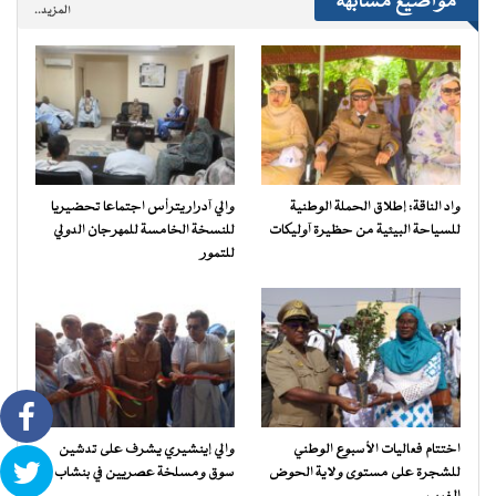
مواضيع مشابهة
المزيد..
واد الناقة: إطلاق الحملة الوطنية
والي آدرار يترأس اجتماعا تحضيريا
للسياحة البيئية من حظيرة آوليكات
للنسخة الخامسة للمهرجان الدولي
للتمور
اختتام فعاليات الأسبوع الوطني
والي إينشيري يشرف على تدشين
للشجرة على مستوى ولاية الحوض
سوق ومسلخة عصريين في بنشاب