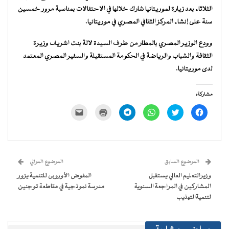
الثلاثاء بعد زيارة لموريتانيا شارك خلالها في الاحتفالات بمناسبة مرور خمسين
سنة على إنشاء المركز الثقافي المصري في موريتانيا.
وودع الوزير المصري بالمطار من طرف السيدة لالة بنت اشريف وزيرة
الثقافة والشباب والرياضة في الحكومة المستقيلة والسفير المصري المعتمد
لدى موريتانيا.
مشاركة:
انقر
اضغط
انقر
انقر
اضغط
النقر
للمشاركة
للمشاركة
للمشاركة
للمشاركة
للطباعة
لإرسال
على
على
على
على
(فتح
رابط
فيسبوك
تويتر
WhatsApp
Telegram
في
عبر
(فتح
(فتح
(فتح
(فتح
نافذة
البريد
في
في
في
في
جديدة)
الإلكتروني
نافذة
نافذة
نافذة
نافذة
إلى
جديدة)
جديدة)
جديدة)
جديدة)
صديق
(فتح
الموضوع السابق
الموضوع الموالي
في
نافذة
وزيرالتعليم العالي يستقبل
المفوض الأوروبى للتنمية يزور
جديدة)
المشاركين في المراجعة السنوية
مدرسة نموذجية في مقاطعة توجنين
لتنميةالتهذيب