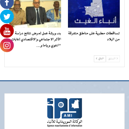
تساقطات مطرية على مناطق متفرقة
بدء ورشة عمل لعرض نتائج دراسة
من البلاد
الأثر الاجتماعي والاقتصادي لغابات
“انغوي و ياما و…
السابق
التالي