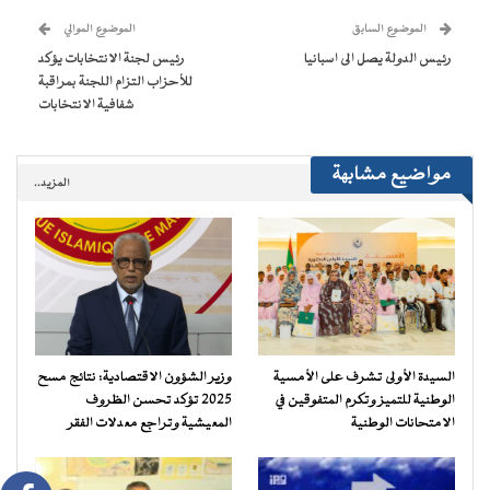
جديدة)
جديدة)
جديدة)
جديدة)
صديق
(فتح
الموضوع السابق
الموضوع الموالي
في
نافذة
رئيس الدولة يصل الى اسبانيا
رئيس لجنة الانتخابات يؤكد
جديدة)
للأحزاب التزام اللجنة بمراقبة
شفافية الانتخابات
مواضيع مشابهة
المزيد..
السيدة الأولى تشرف على الأمسية
وزير الشؤون الاقتصادية: نتائج مسح
الوطنية للتميز وتكرم المتفوقين في
2025 تؤكد تحسن الظروف
الامتحانات الوطنية
المعيشية وتراجع معدلات الفقر