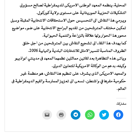
المحلية، ينظمه المعهد الوطنى الامريكى للديمقراطية لصالح مسؤولى
التشكيلات الحزبية الموريتانية على مستوى ولاية كوركول.
ويرمي هذا النقاش الى التحسيس حول الاستحقاقات الانتخابية المقبلة وسبل
تمكين مختلف المترشحين من تقديم البرامج الانتخابية على ضوء مواضيع
محور هذا الحوار ولها علاقة بالزراعة والتنمية الحيوانية.
كما يهدف هذا اللقاء الى تشجيع النقاش بين المترشحين من اجل خلق
الظروف المناسبة للسير الامثل للانتخابات البلدية والنيابية 2006.
وياتى هذه التظاهرة بعد لقائين مماثلين نظمهما المعهد فى مدينتي انواذيبو
وكيفه، بدعم من الوكالة الامريكية للتعاون الدولى.
والمعهد الامريكى الذى يشرف على تنظيم هذاالنقاش، هو منظمة غير
حكومية مقرها في واشنطن، تسعى الى تعزيز الممارسة والقيم الديمقراطية فى
العالم.
مشاركة:
انقر
اضغط
انقر
انقر
اضغط
النقر
للمشاركة
للمشاركة
للمشاركة
للمشاركة
للطباعة
لإرسال
على
على
على
على
(فتح
رابط
فيسبوك
تويتر
WhatsApp
Telegram
في
عبر
(فتح
(فتح
(فتح
(فتح
نافذة
البريد
في
في
في
في
جديدة)
الإلكتروني
نافذة
نافذة
نافذة
نافذة
إلى