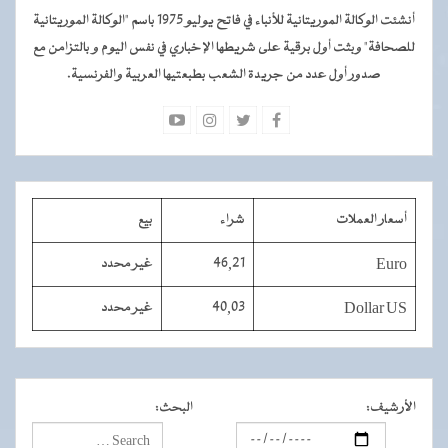
أنشئت الوكالة الموريتانية للأنباء في فاتح يوليو 1975 باسم "الوكالة الموريتانية
للصحافة" وبثت أول برقية على شريطها الإخباري في نفس اليوم و بالتزامن مع
صدور أول عدد من جريدة الشعب بطبعتيها العربية والفرنسية.
أسعار العملات
شراء
بيع
Euro
46,21
غير محدد
Dollar US
40,03
غير محدد
الأرشيف
:
البحث
: