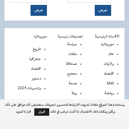
الأقسام الرئيسية
تصنيفات رئيسية
موريتانيا
موريتانيا
سياسة
تاريخ
عام
ملفات
جغرافيا
ولايات
صحافة
اقتصاد
اقتصاد
مجتمع
دستور
ثقافة
صحة
رئـاسيـات 2024
رياضة
بيئة
يستخدم هذا الموقع ملفات تعريف الارتباط لتحسين تجربتك. سنفترض أنك موافق على ذلك
، ولكن يمكنك إلغاء الاشتراك إذا كنت ترغب في ذلك.
قبول
قراءة المزيد
جميــــع
جميع الحقوق محفوظة © 2026 - الوكالة الموريتانية للأنباء