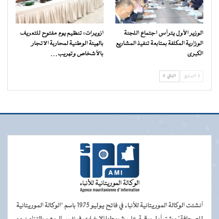
الوزير الأول يترأس اجتماع اللجنة
ازويرات: تنظيم يوم مفتوح للتعريف
الوزارية المكلفة بمتابعة تنفيذ المشاريع
بالهيئة الوطنية لمحاربة الاتجار
الكبرى
بالأشخاص وتهريب…
السابق
التالي
أنشئت الوكالة الموريتانية للأنباء في فاتح يوليو 1975 باسم "الوكالة الموريتانية