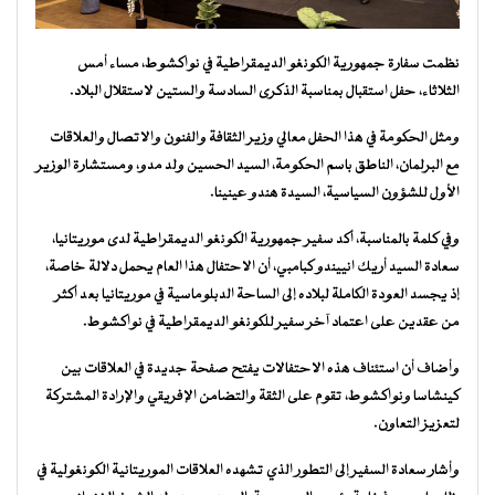
نظمت سفارة جمهورية الكونغو الديمقراطية في نواكشوط، مساء أمس
الثلاثاء، حفل استقبال بمناسبة الذكرى السادسة والستين لاستقلال البلاد.
ومثل الحكومة في هذا الحفل معالي وزير الثقافة والفنون والاتصال والعلاقات
مع البرلمان، الناطق باسم الحكومة، السيد الحسين ولد مدو، ومستشارة الوزير
الأول للشؤون السياسية، السيدة هندو عينينا.
وفي كلمة بالمناسبة، أكد سفير جمهورية الكونغو الديمقراطية لدى موريتانيا،
سعادة السيد أريك انييندو كبامبي، أن الاحتفال هذا العام يحمل دلالة خاصة،
إذ يجسد العودة الكاملة لبلاده إلى الساحة الدبلوماسية في موريتانيا بعد أكثر
من عقدين على اعتماد آخر سفير للكونغو الديمقراطية في نواكشوط.
وأضاف أن استئناف هذه الاحتفالات يفتح صفحة جديدة في العلاقات بين
كينشاسا ونواكشوط، تقوم على الثقة والتضامن الإفريقي والإرادة المشتركة
لتعزيز التعاون.
وأشار سعادة السفير إلى التطور الذي تشهده العلاقات الموريتانية الكونغولية في