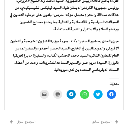
ظل ما يجمع فخامة رئيس الجمهورية، السيد محمد ولد الشيخ الغزواني،
ورئيس جمهورية الكونغو الديمقراطية، السيد فيليكس تشيسيكيدي، من
علاقات صداقة واحترام متبادل، مؤكدا حرص البلدين على توطيد التعاون في
المجالات السياسية والاقتصادية والثقافية، بما يخدم مصالح الشعبين
ويدعم السلام والاستقرار والتنمية المستدامة.
جرى الحفل بحضور السفير المكلف بمهمة بوزارة الشؤون الخارجية والتعاون
الإفريقي والموريتانيين في الخارج، السيد الحسن أحمدو، والسفير المدير
العام للتعاون الثنائي، السيد محمد الحنشي الكتاب، والسفيرة مديرة إفريقيا
بالوزارة، السيدة مريم صو، والمدير المساعد للتشريفات، وعدد من أعضاء
السلك الدبلوماسي المعتمدين لدى موريتانيا.
مشاركة:
انقر
اضغط
انقر
انقر
اضغط
النقر
للمشاركة
للمشاركة
للمشاركة
للمشاركة
للطباعة
لإرسال
على
على
على
على
(فتح
رابط
فيسبوك
تويتر
WhatsApp
Telegram
في
عبر
(فتح
(فتح
(فتح
(فتح
نافذة
البريد
في
في
في
في
جديدة)
الإلكتروني
نافذة
نافذة
نافذة
نافذة
إلى
جديدة)
جديدة)
جديدة)
جديدة)
صديق
(فتح
الموضوع السابق
الموضوع الموالي
في
نافذة