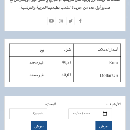
للصحافة" وبثت أول برقية على شريطها الإخباري في نفس اليوم و بالتزامن مع
صدور أول عدد من جريدة الشعب بطبعتيها العربية والفرنسية.
أسعار العملات
شراء
بيع
Euro
46,21
غير محدد
Dollar US
40,03
غير محدد
الأرشيف
:
البحث
: