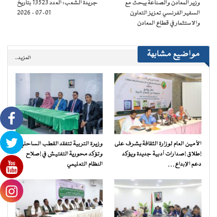
وزير المعادن والصناعة يبحث مع
جريدة الشعب: العدد 13523 بتاريخ
جديدة)
السفير الفرنسي تعزيز التعاون
01-07 – 2026
والاستثمار في قطاع المعادن
مواضيع مشابهة
المزيد..
الأمين العام لوزارة الثقافة يشرف على
وزيرة التربية تتفقد القطب الساحلي
إطلاق إصدارات أدبية جديدة ويؤكد
وتؤكد محورية التفتيش في إصلاح
دعم الإبداع…
النظام التعليمي