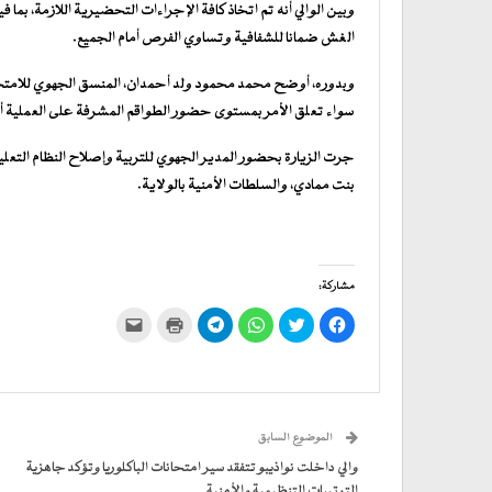
وبين الوالي أنه تم اتخاذ كافة الإجراءات التحضيرية اللازمة، بما في
الغش ضمانا للشفافية وتساوي الفرص أمام الجميع.
وبدوره، أوضح محمد محمود ولد أحمدان، المنسق الجهوي للامتحا
سواء تعلق الأمر بمستوى حضور الطواقم المشرفة على العملية أو
جرت الزيارة بحضور المدير الجهوي للتربية وإصلاح النظام التعلي
بنت ممادي، والسلطات الأمنية بالولاية.
مشاركة:
انقر
اضغط
انقر
انقر
اضغط
النقر
للمشاركة
للمشاركة
للمشاركة
للمشاركة
للطباعة
لإرسال
على
على
على
على
(فتح
رابط
فيسبوك
تويتر
WhatsApp
في
Telegram
عبر
(فتح
(فتح
(فتح
(فتح
نافذة
البريد
في
في
في
في
جديدة)
الإلكتروني
نافذة
نافذة
نافذة
نافذة
إلى
جديدة)
جديدة)
جديدة)
جديدة)
صديق
(فتح
الموضوع السابق
في
نافذة
جديدة)
والي داخلت نواذيبو تتفقد سير امتحانات الباكلوريا وتؤكد جاهزية
الترتيبات التنظيمية والأمنية