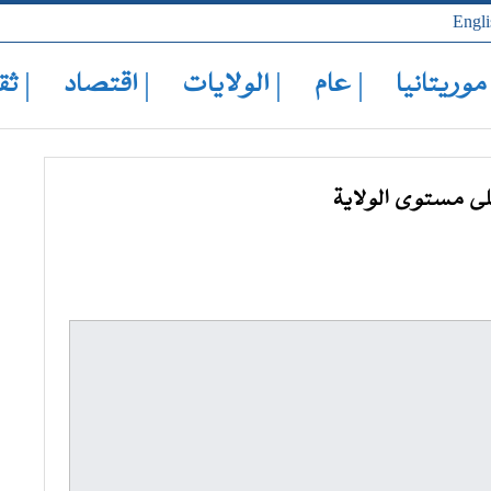
Engli
 موريتانيا
| عام
| الولايات
| اقتصاد
| ثق
على مستوى الولاية