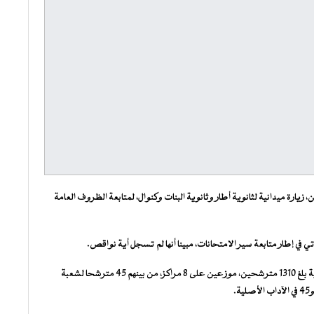
، زيارة ميدانية لثانوية أطار وثانوية البنات وكنوال، لمتابعة الظروف العامة
تأتي في إطار متابعة سير الامتحانات، مبينا أنها لم تسجل أية نواقص.
وأضاف أن عدد المشاركين في هذه الامتحانات على مستوى الولاية بلغ 1310 مترشحين، موزعين على 8 مراكز، من بينهم 45 مترشحا لشعبة