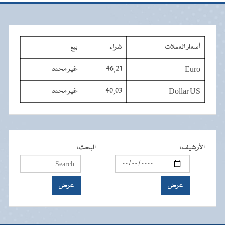
أسعار العملات
شراء
بيع
Euro
46,21
غير محدد
Dollar US
40,03
غير محدد
الأرشيف
:
البحث
: