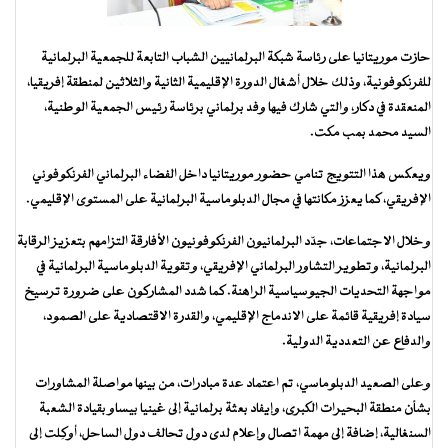
حازت موريتانيا على رئاسة شبكة البرلمانيين الشباب التابعة للجمعية البرلمانية
للفرنكوفونية، وذلك خلال أشغال الدورة الإقليمية الثانية والثلاثين لمنطقة إفريقيا،
المنعقدة في دكار، والتي شارك فيها وفد برلماني برئاسة رئيس الجمعية الوطنية،
السيد محمد بمب مكت.
ويعكس هذا التتويج تنامي حضور موريتانيا داخل الفضاء البرلماني الفرنكوفوني
الإفريقي، كما يعزز مكانتها في مجال الدبلوماسية البرلمانية على المستوى الإقليمي.
وخلال الاجتماعات، جدّد البرلمانيون الفرنكوفونيون الأفارقة التزامهم بتعزيز الرقابة
البرلمانية، وتطوير التشاور البرلماني الإفريقي، وتقوية الدبلوماسية البرلمانية في
مواجهة التحديات الجيوسياسية الراهنة. كما شدد المشاركون على ضرورة ترسيخ
سيادة إفريقية قائمة على الاندماج الإقليمي، والقدرة الاقتصادية على الصمود،
والدفاع عن التعددية الدولية.
وعلى الصعيد الدبلوماسي، تم اعتماد عدة مبادرات، من بينها مواصلة المشاورات
بشأن منطقة البحيرات الكبرى، وإيفاد بعثة برلمانية إلى غينيا بيساو بقيادة الشعبة
السنغالية، إضافة إلى مهمة اتصال وإعلام لدى دول تحالف دول الساحل، أوكِلت إلى