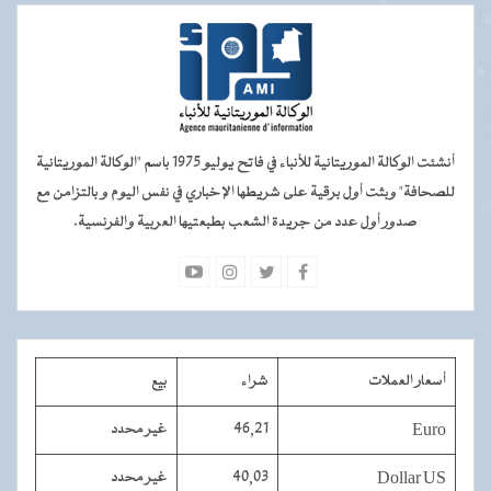
أنشئت الوكالة الموريتانية للأنباء في فاتح يوليو 1975 باسم "الوكالة الموريتانية
للصحافة" وبثت أول برقية على شريطها الإخباري في نفس اليوم و بالتزامن مع
صدور أول عدد من جريدة الشعب بطبعتيها العربية والفرنسية.
أسعار العملات
شراء
بيع
Euro
46,21
غير محدد
Dollar US
40,03
غير محدد