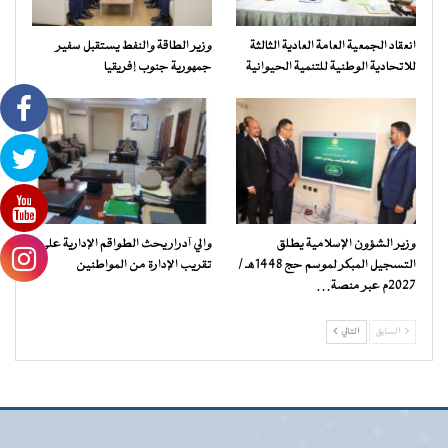
انعقاد الجمعية العامة العادية الثالثة
وزير الطاقة والنفط يستقبل سفير
للاتحادية الوطنية للتنمية الحيوانية
جمهورية جنوب إفريقيا
وزير الشؤون الإسلامية يطلق
والي آدرار يحث الطواقم الإدارية على
التسجيل المبكر لموسم حج 1448هـ /
تقريب الإدارة من المواطنين
2027م عبر منصة…
السابق
التالي