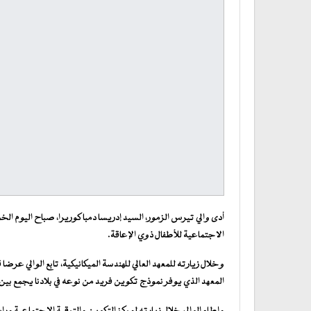
أدى والي تيرس الزمور، السيد إدريسا دمبا كوريرا، صباح اليوم الخمي
الاجتماعية للأطفال ذوي الإعاقة.
وخلال زيارته للمعهد العالي للهندسة الميكانيكية، تابع الوالي عر
المعهد الذي يوفر نموذج تكوين فريد من نوعه في بلادنا يجمع ب
واطلع الوالي خلال زيارته لمركز التكوين والترقية الاجتماعية ور