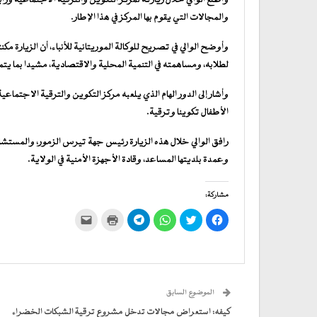
والمجالات التي يقوم بها المركز في هذا الإطار.
وأوضح الوالي في تصريح للوكالة الموريتانية للأنباء، أن الزيارة مكن
لطلابه، ومساهمته في التنمية المحلية والاقتصادية، مشيدا بما يت
وأشار إلى الدور الهام الذي يلعبه مركز التكوين والترقية الاجتماع
الأطفال تكوينا وترقية.
رافق الوالي خلال هذه الزيارة رئيس جهة تيرس الزمور، والمستشا
وعمدة بلديتها المساعد، وقادة الأجهزة الأمنية في الولاية.
مشاركة:
انقر
اضغط
انقر
انقر
اضغط
النقر
للمشاركة
للمشاركة
للمشاركة
للمشاركة
للطباعة
لإرسال
على
على
على
على
(فتح
رابط
فيسبوك
تويتر
WhatsApp
في
Telegram
عبر
(فتح
(فتح
(فتح
(فتح
نافذة
البريد
في
في
في
في
جديدة)
الإلكتروني
نافذة
نافذة
نافذة
نافذة
إلى
جديدة)
جديدة)
جديدة)
جديدة)
صديق
(فتح
الموضوع السابق
في
نافذة
جديدة)
كيفه: استعراض مجالات تدخل مشروع ترقية الشبكات الخضراء