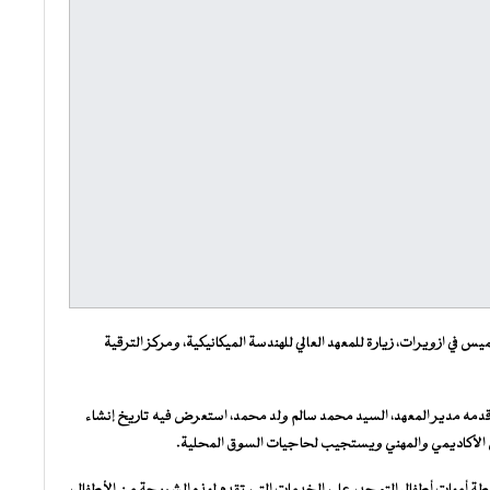
س في ازويرات، زيارة للمعهد العالي للهندسة الميكانيكية، ومركز الترقية
ضا قدمه مدير المعهد، السيد محمد سالم ولد محمد، استعرض فيه تاريخ إنشاء
ين الأكاديمي والمهني ويستجيب لحاجيات السوق المحلية.
ابطة أمهات أطفال التوحد، على الخدمات التي تقدم لهذه الشريحة من الأطفال،