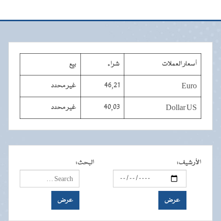
أسعار العملات
شراء
بيع
Euro
46,21
غير محدد
Dollar US
40,03
غير محدد
الأرشيف
:
البحث
: