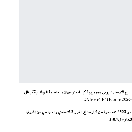
م الأربعاء نيروبي بجمهورية كينيا، متوجها إلى العاصمة الرواندية كيغالي،
.
ويعقد هذا المنتدى خلال يومي 14 و15 مايو الجاري، بمشاركة أكثر من 2500 شخصية من كبار صناع القرار الاقتصادي والسياسي من إفريقيا
عاون في القارة.