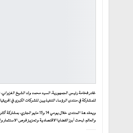
غادر فخامة رئيس الجمهورية، السيد محمد ولد الشيخ الغزواني، اليو
للمشاركة في منتدى الرؤساء التنفيذيين للشركات الكبرى في إفريقيا (Africa CEO Forum 2026)
والعالم، لبحث أبرز القضايا الاقتصادية وتعزيز فرص الاستثمار والت