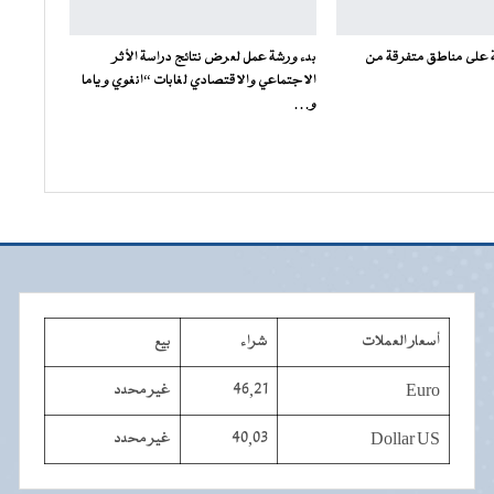
على مناطق متفرقة من
بدء ورشة عمل لعرض نتائج دراسة الأثر
الاجتماعي والاقتصادي لغابات “انغوي و ياما
و…
أسعار العملات
شراء
بيع
Euro
46,21
غير محدد
Dollar US
40,03
غير محدد