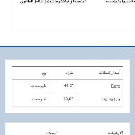
 (اسنيم) والمؤسسة
المتجددة في نواكشوط لتعزيز التكامل الطاقوي
أسعار العملات
شراء
بيع
Euro
46,21
غير محدد
Dollar US
40,02
غير محدد
الأرشيف
:
البحث
: