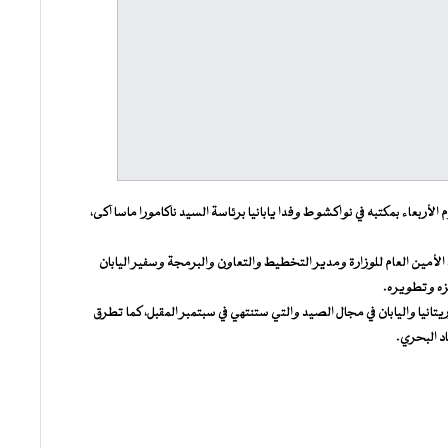
لأربعاء بمكتبه في نواكشوط وفدا يابانيا برئاسة السيد ناكامورا ماسا آكى،
أمين العام للوزارة ومدير التخطيط والتعاون والبرمجة وسفير اليابان
يزه وتطويره.
يا واليابان في مجال الصيد والتي ستنتهي في سبتمبر المقبل، كما تطرق
د البحري.