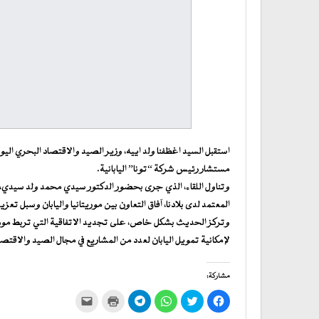
استقبل السيد اغظفنا ولد اييه، وزير الصيد والاقتصاد البحري اليوم ا
مستشار رئيس شركة “تونا” اليابانية.
وتناول اللقاء، الذي جرى بحضور الدكتور سيدي محمد ولد سيدي، ال
المعتمد لدى بلادنا، آفاق التعاون بين موريتانيا واليابان وسبل تعز
وتركز الحديث بشكل خاص، على تجديد الاتفاقية التي تربط موريتان
لإمكانية تمويل اليابان لعدد من المشاريع في مجال الصيد والاقتصا
مشاركة:
انقر
اضغط
انقر
انقر
اضغط
النقر
للمشاركة
للمشاركة
للمشاركة
للمشاركة
للطباعة
لإرسال
على
على
على
على
(فتح
رابط