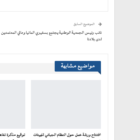
فيسبوك
تويتر
WhatsApp
في
Telegram
عبر
(فتح
(فتح
(فتح
(فتح
نافذة
البريد
في
في
في
في
جديدة)
الإلكتروني
نافذة
نافذة
نافذة
نافذة
إلى
جديدة)
جديدة)
جديدة)
جديدة)
صديق
(فتح
الموضوع السابق
في
نافذة
جديدة)
نائب رئيس الجمعية الوطنية يجتمع بسفيري المانيا ومالي المعتمدين
لدى بلادنا
مواضيع مشابهة
افتتاح ورشة عمل حول النظام الجبائي للهيئات
توقيع مذكرة تفاه