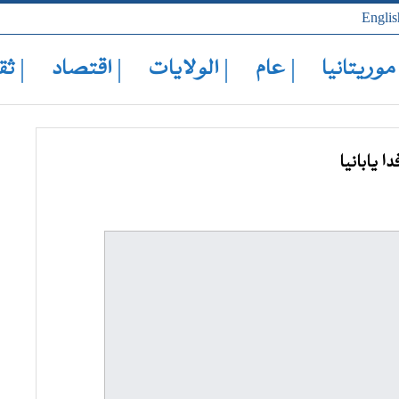
Englis
 موريتانيا
| عام
| الولايات
| اقتصاد
| ثق
يابانيا