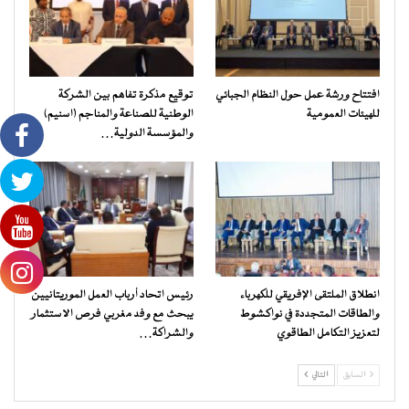
افتتاح ورشة عمل حول النظام الجبائي
توقيع مذكرة تفاهم بين الشركة
للهيئات العمومية
الوطنية للصناعة والمناجم (اسنيم)
والمؤسسة الدولية…
انطلاق الملتقى الإفريقي للكهرباء
رئيس اتحاد أرباب العمل الموريتانيين
والطاقات المتجددة في نواكشوط
يبحث مع وفد مغربي فرص الاستثمار
لتعزيز التكامل الطاقوي
والشراكة…
السابق
التالي