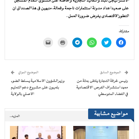
الاستراتيجى للبلد والتقاليد التجارية وخاصة على مستوى التقدم المسجل
على صعيداعداد مدونة استثمارات ناجعة وفعالة، منبهين فى هذاالصددالى ان
التطورالاقتصادى يفرض ضرورة العمل .
مشاركة:
انقر
اضغط
انقر
انقر
اضغط
النقر
للمشاركة
للمشاركة
للمشاركة
للمشاركة
للطباعة
لإرسال
على
على
على
على
(فتح
رابط
فيسبوك
تويتر
WhatsApp
Telegram
في
عبر
(فتح
(فتح
(فتح
(فتح
نافذة
البريد
في
في
في
في
جديدة)
الإلكتروني
نافذة
نافذة
نافذة
نافذة
إلى
جديدة)
جديدة)
جديدة)
جديدة)
صديق
(فتح
الموضوع السابق
الموضوع الموالي
في
نافذة
رئيس غرفة التجارة يلتقى بعثة من
وزيرالشؤون الاسلامية يسلط الضوء
جديدة)
معهد استشراف الفرص الاقتصادية
بلعيون على مشروع دعم التعليم
في الفضاء المتوسطي
الاصلي بالولاية
مواضيع مشابهة
المزيد..