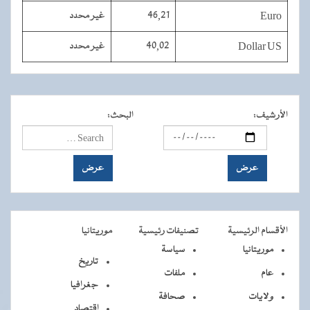
Euro
46,21
غير محدد
Dollar US
40,02
غير محدد
الأرشيف
:
البحث
:
الأقسام الرئيسية
تصنيفات رئيسية
موريتانيا
موريتانيا
سياسة
تاريخ
عام
ملفات
جغرافيا
ولايات
صحافة
اقتصاد