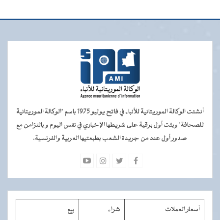
أنشئت الوكالة الموريتانية للأنباء في فاتح يوليو 1975 باسم "الوكالة الموريتانية
للصحافة" وبثت أول برقية على شريطها الإخباري في نفس اليوم و بالتزامن مع
صدور أول عدد من جريدة الشعب بطبعتيها العربية والفرنسية.
أسعار العملات
شراء
بيع