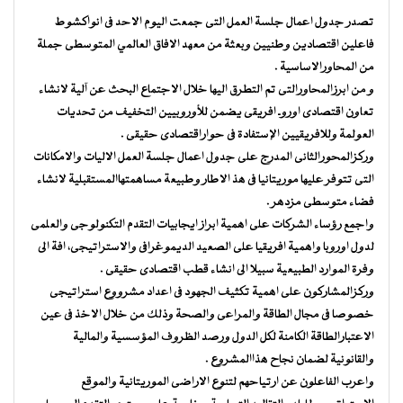
تصدر جدول اعمال جلسة العمل التى جمعت اليوم الاحد فى انواكشوط
فاعلين اقتصادين وطنيين وبعثة من معهد الافاق العالمي المتوسطى جملة
من المحاورالاساسية .
و من ابرزالمحاورالتى تم التطرق اليها خلال الاجتماع البحث عن آلية لانشاء
تعاون اقتصادى اوروـ افريقى يضمن للأوروبيين التخفيف من تحديات
العولمة وللافريقيين الإستفادة فى حواراقتصادى حقيقى .
وركزالمحورالثانى المدرج على جدول اعمال جلسة العمل الاليات والامكانات
التى تتوفر عليها موريتانيا فى هذ الاطار وطبيعة مساهمتهاالمستقبلية لانشاء
فضاء متوسطى مزدهر .
واجمع رؤساء الشركات على اهمية ابراز ايجابيات التقدم التكنولوجى والعلمى
لدول اوروبا واهمية افريقيا على الصعيد الديموغرافى والاستراتيجى، افة الى
وفرة الموارد الطبيعية سبيلا الى انشاء قطب اقتصادى حقيقى .
وركزالمشاركون على اهمية تكثيف الجهود فى اعداد مشرووع استراتيجى
خصوصا فى مجال الطاقة والمراعى والصحة وذلك من خلال الاخذ فى عين
الاعتبارالطاقة الكامنة لكل الدول ورصد الظروف المؤسسية والمالية
والقانونية لضمان نجاح هذاالمشروع .
واعرب الفاعلون عن ارتياحهم لتنوع الاراضى الموريتانية والموقع