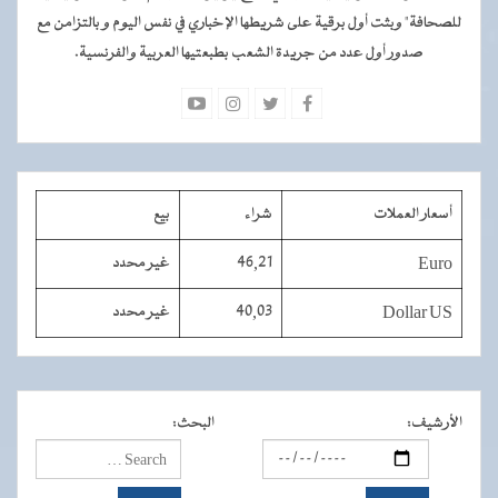
للصحافة" وبثت أول برقية على شريطها الإخباري في نفس اليوم و بالتزامن مع
صدور أول عدد من جريدة الشعب بطبعتيها العربية والفرنسية.
أسعار العملات
شراء
بيع
Euro
46,21
غير محدد
Dollar US
40,03
غير محدد
الأرشيف
:
البحث
: