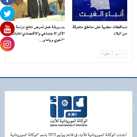
تساقطات مطرية على مناطق متفرقة
بدء ورشة عمل لعرض نتائج دراسة
من البلاد
الأثر الاجتماعي والاقتصادي لغابات
“انغوي و ياما و…
السابق
التالي
أنشئت الوكالة الموريتانية للأنباء في فاتح يوليو 1975 باسم "الوكالة الموريتانية