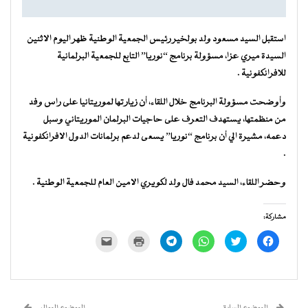
استقبل السيد مسعود ولد بولخير رئيس الجمعية الوطنية ظهر اليوم الاثنين
السيدة ميري عزا، مسؤولة برنامج “نوريا” التابع للجمعية البرلمانية
للافرانكفونية .
وأوضحت مسؤولة البرنامج خلال اللقاء، أن زيارتها لموريتانيا على راس وفد
من منظمتها، يستهدف التعرف على حاجيات البرلمان الموريتاني وسبل
دعمه، مشيرة الي أن برنامج “نوريا” يسعى لدعم برلمانات الدول الافرانكفونية
.
وحضر اللقاء، السيد محمد فال ولد لكويري الامين العام للجمعية الوطنية .
مشاركة:
انقر
اضغط
انقر
انقر
اضغط
النقر
للمشاركة
للمشاركة
للمشاركة
للمشاركة
للطباعة
لإرسال
على
على
على
على
(فتح
رابط
فيسبوك
تويتر
WhatsApp
Telegram
في
عبر
(فتح
(فتح
(فتح
(فتح
نافذة
البريد
في
في
في
في
جديدة)
الإلكتروني
نافذة
نافذة
نافذة
نافذة
إلى
جديدة)
جديدة)
جديدة)
جديدة)
صديق
(فتح