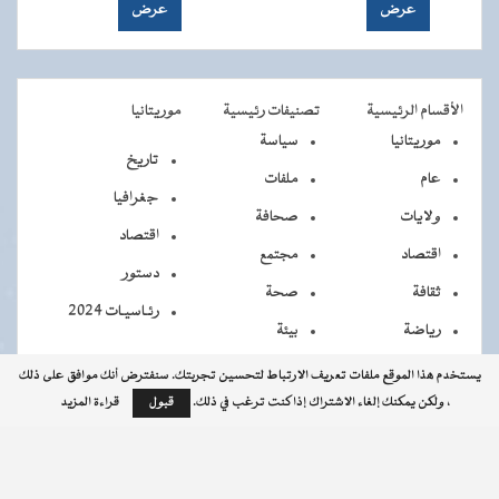
الأقسام الرئيسية
تصنيفات رئيسية
موريتانيا
موريتانيا
سياسة
تاريخ
عام
ملفات
جغرافيا
ولايات
صحافة
اقتصاد
اقتصاد
مجتمع
دستور
ثقافة
صحة
رئـاسيـات 2024
رياضة
بيئة
يستخدم هذا الموقع ملفات تعريف الارتباط لتحسين تجربتك. سنفترض أنك موافق على ذلك
، ولكن يمكنك إلغاء الاشتراك إذا كنت ترغب في ذلك.
قبول
قراءة المزيد
جميــــع
جميع الحقوق محفوظة © 2026 - الوكالة الموريتانية للأنباء