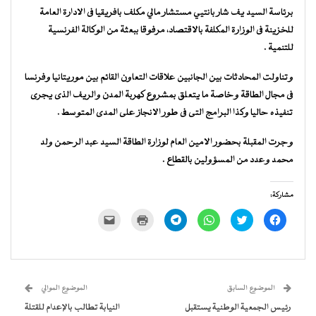
برئاسة السيد يف شار بانتيي مستشار مالي مكلف بافريقيا فى الادارة العامة
للخزينة فى الوزارة المكلفة بالاقتصاد، مرفوقا ببعثة من الوكالة الفرنسية
للتنمية .
وتناولت المحادثات بين الجانبين علاقات التعاون القائم بين موريتانيا وفرنسا
فى مجال الطاقة وخاصة ما يتعلق بمشروع كهربة المدن والريف الذى يجرى
تنفيذه حاليا وكذا البرامج التى فى طور الانجاز على المدى المتوسط .
وجرت المقبلة بحضور الامين العام لوزارة الطاقة السيد عبد الرحمن ولد
محمد وعدد من المسؤولين بالقطاع .
مشاركة:
انقر
اضغط
انقر
انقر
اضغط
النقر
للمشاركة
للمشاركة
للمشاركة
للمشاركة
للطباعة
لإرسال
على
على
على
على
(فتح
رابط
فيسبوك
تويتر
WhatsApp
Telegram
في
عبر
(فتح
(فتح
(فتح
(فتح
نافذة
البريد
في
في
في
في
جديدة)
الإلكتروني
نافذة
نافذة
نافذة
نافذة
إلى
جديدة)
جديدة)
جديدة)
جديدة)
صديق
(فتح
الموضوع السابق
الموضوع الموالي
في
نافذة
رئيس الجمعية الوطنية يستقبل
النيابة تطالب بالإعدام للقتلة
جديدة)