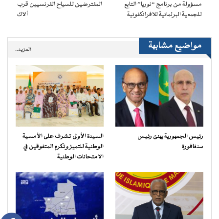
مسؤولة من برنامج “نوريا” التابع
المفترضين للسياح الفرنسيين قرب
للجمعية البرلمانية للافرانكفونية
ألاك
مواضيع مشابهة
المزيد..
رئيس الجمهورية يهنئ رئيس
السيدة الأولى تشرف على الأمسية
سنغافورة
الوطنية للتميز وتكرم المتفوقين في
الامتحانات الوطنية