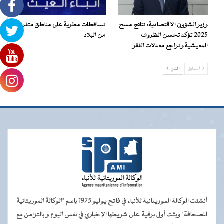
وزير الشؤون الاقتصادية: نتائج مسح
تساقطات مطرية على مناطق متفرقة
2025 تؤكد تحسن الظروف
من البلاد
المعيشية وتراجع معدلات الفقر
السابق
التالي
أنشئت الوكالة الموريتانية للأنباء في فاتح يوليو 1975 باسم "الوكالة الموريتانية
للصحافة" وبثت أول برقية على شريطها الإخباري في نفس اليوم و بالتزامن مع