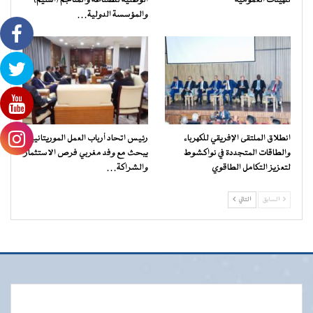
للهيئات العمومية
الوطنية للصناعة والمناجم (اسنيم)
والمؤسسة الدولية…
انطلاق الملتقى الإفريقي للكهرباء
رئيس اتحاد أرباب العمل الموريتانيين
والطاقات المتجددة في نواكشوط
يبحث مع وفد مغربي فرص الاستثمار
لتعزيز التكامل الطاقوي
والشراكة…
السابق
التالي