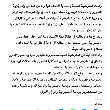
وقعت المفوضية المكلفة بالحماية الاجتماعية والأمن الغذائي والمركزية
للتموين بالمدخلات البيطرية مساء اليوم الأحد في نواكشوط اتفاقية توفر
بموجبها الأخيرة لصالح المفوضية ، كميات من أعلاف المواشي ونقلها إلى
عواصم الولايات والمقاطعات، على أن تتولى المفوضية -بعد ذلك- توزيعها
على المناطق المستهدفة.
وتندرج هذه الاتفاقية في اطارالخطة الاستعجالية التي أعلن عنها رئيس
الجمهورية أمس السبت خلال خطابه إلى الأمة في ظل موجة الغلاء التي
تجتاح الأسواق العالمية.
وقع الاتفاقية عن المفوضية السيد محمدو ولد عابدين سيدي،المدير الإداري
والمالي في المفوضية، فيما وقعها عن المركزية للتموين بالمدخلات البيطرية
مديرها العام الدكتور لمرابط ولد مكحله.
وحضر حفل التوقيع الوزير الأمين العام لرئاسة الجمهورية ووزير الوظيفة
العمومية وعصرنة الإدارة والمفوض المكلف بالحماية الاجتماعية والأمن
الغذائي ومستشار رئيسي برئاسة الجمهورية والأمين العام للحكومة وعدد
من المستشارين برئاسة الجمهورية والوزارة الأولي.
مشاركة: