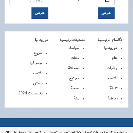
الأقسام الرئيسية
تصنيفات رئيسية
موريتانيا
موريتانيا
سياسة
تاريخ
عام
ملفات
جغرافيا
ولايات
صحافة
اقتصاد
اقتصاد
مجتمع
دستور
ثقافة
صحة
رئـاسيـات 2024
رياضة
بيئة
جميــــع
جميع الحقوق محفوظة © 2026 - الوكالة الموريتانية للأنباء
يستخدم هذا الموقع ملفات تعريف الارتباط لتحسين تجربتك. سنفترض أنك موافق على ذلك