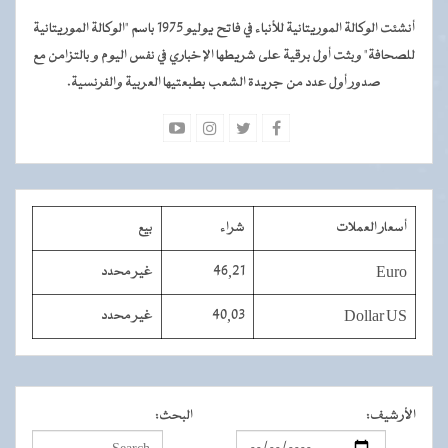
أنشئت الوكالة الموريتانية للأنباء في فاتح يوليو 1975 باسم "الوكالة الموريتانية
للصحافة" وبثت أول برقية على شريطها الإخباري في نفس اليوم و بالتزامن مع
صدور أول عدد من جريدة الشعب بطبعتيها العربية والفرنسية.
أسعار العملات
شراء
بيع
Euro
46,21
غير محدد
Dollar US
40,03
غير محدد
الأرشيف
:
البحث
: