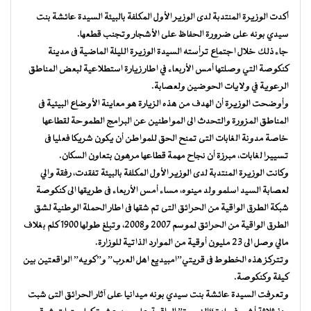
أكدت الوزيرة المنتدبة لدى الوزير الأول المكلفة بالبيئة السيدة عائشة بنت
سيدي بونه على ضرورة الحفاظ على الأشجار وتجنب قطعها.
جاء ذلك خلال اجتماع ترأسته السيدة الوزيرة الليلة الماضية فى مدينة
كنكوصة التي وصلتها أمس الأربعاء في اطار زيارة استطلاعية لبعض المناطق
الرعوية في ولايات الحوضين ولعصابة.
وأوضحت الوزيرة أن الهدف من هذه الزيارة هو معاينة الأوضاع البيئية فى
المناطق المزورة والتحدث الى المواطنين عن البرامج الطموحة لقطاعها
خاصة مدونة الغابات التى تمنح الحق للمواطن أن يكون شريكا فعليا فى
تسييرا لغابات، مبرزة أن نجاح مهمة قطاعها مرهون بتعاون السكان.
وكانت الوزيرة المنتدبة لدى الوزير الأول المكلفة بالبيئة تفقدت، رفقة والي
لعصابة السيد اسلمو ولد مينوه، مساء أمس الأربعاء فى طريقها الى كنكوصة
شبكة الطرق الواقية من الحرائق التى تم شقها فى اطار الحملة الوطنية لشق
الطرق الواقية من الحرائق لموسم 2007 و2008، وتبلغ طولها 1900 كلم بغلاف
مالي وصل الى 23 مليون أوقية من الموارد الذاتية للوزارة.
وتتركز هذه الخطوط فى قريتي”امبيديع اهل العرب” و”كويه” الواقعتين بين
كيفة وكنكوصة.
وتعرفت السيدة عائشة بنت سيدي بونه ميدانيا على آثار الحرائق التى شبت