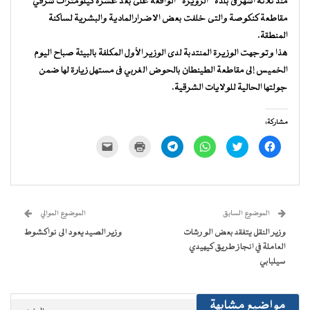
منذ ثلاثة أشهر فى بلدة “الزويرة” الواقعة على بعد عشرة كيلومترات شرقي
مقاطعة كنكوصة والتى خلفت بعض الاضرارالمادية والبشرية لساكنة
المنطقة.
هذا وتوجهت الوزيرة المنتدبة لدى الوزير الأول المكلفة بالبيئة صباح اليوم
الخميس إلى مقاطعة الطينطان بالحوض الغربي فى مستهل زيارة لها ضمن
جولتها الحالية للولايات الشرقية.
مشاركة:
انقر
اضغط
انقر
انقر
اضغط
النقر
للمشاركة
للمشاركة
للمشاركة
للمشاركة
للطباعة
لإرسال
على
على
على
على
(فتح
رابط
فيسبوك
تويتر
WhatsApp
Telegram
في
عبر
(فتح
(فتح
(فتح
(فتح
نافذة
البريد
في
في
في
في
جديدة)
الإلكتروني
نافذة
نافذة
نافذة
نافذة
إلى
جديدة)
جديدة)
جديدة)
جديدة)
صديق
(فتح
الموضوع السابق
الموضوع الموالي
في
نافذة
وزير النقل يتفقد بعض الو رشات
وزير الصيد يعود الى نواكشوط
جديدة)
العاملة في انجاز طريق كيهيدي
سيلبابي
مواضيع مشابهة