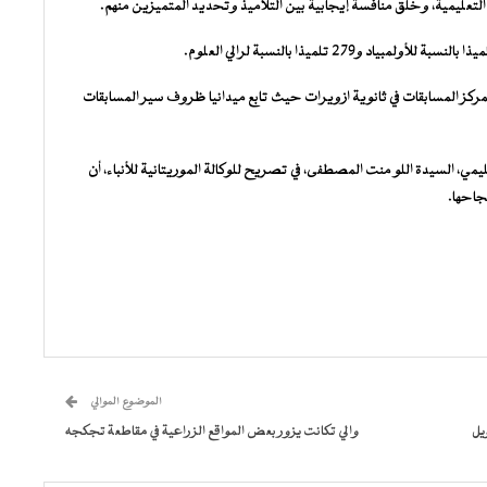
ة التعليمية، وخلق منافسة إيجابية بين التلاميذ وتحديد المتميزين منهم.
لمركز المسابقات في ثانوية ازويرات حيث تابع ميدانيا ظروف سير المسابقات
، السيدة اللو منت المصطفى، في تصريح للوكالة الموريتانية للأنباء، أن
جاحها.
الموضوع الموالي
يل
والي تكانت يزور بعض المواقع الزراعية في مقاطعة تجكجه