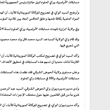
مسابقات الأولمبياد ورالي العلوم لنيل جائزة رئيس الجمهورية للعلوم لسنة 2024 بمشاركة 499 تلميذا من بينهم 
وأوضح السيد الوالي، في تصريح للوكالة الموريتانية للأنباء ، أن 
المواد العلمية بكافة شعبها وخلق التنافس الجاد بين تلاميذ المؤ
وفي ولاية اترارزة شهدت مسابقات الأولمبياد ورالي العلوم لسنة 2024 ، مشاركة 412 تلميذا مترشحا، تم توزيعهم على 8 قاعات.
وقد قام والي الولاية المساعد، السيد محمد فال ولد محمد محمود،
التي تجري فيها.
وأكد السيد الوالي في تصريح لمكتب الوكالة الموريتانية للأنباء،
اللازمة لذلك، متمنيا أن تسهم هذه المسابقات في تحقيق الأهداف ا
مسابقات الأولمبياد و386 في مسابقات رالي العلوم.
وأدى مدير مدير ديوان والي الحوض الشرقي، السيد عبد الرحمن ولد
شروحاً من قبل القائمين عليها حول مختلف الإجراءات المتخذة لض
وأكد مدير ديوان الوالي، في تصريح للوكالة الموريتانية للأنباء،