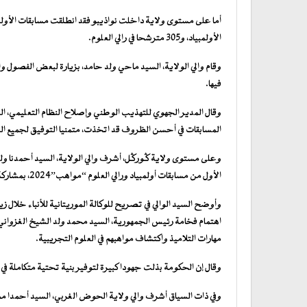
الأولمبياد، و305 مترشحا في رالي العلوم.
وقام والي الولاية، السيد ماحي ولد حامد، بزيارة لبعض الفصول و
فيها.
وقال المدير الجهوي للتهذيب الوطني وإصلاح النظام التعليمي، الس
المسابقات في أحسن الظروف قد اتخذت، متمنيا التوفيق لجميع ال
الأول من مسابقات أولمبياد ورالي العلوم “مواهب”2024، بمشاركة 347 تلميذا.
وأوضح السيد الوالي في تصريح للوكالة الموريتانية للأنباء خلال زي
اهتمام فخامة رئيس الجمهورية، السيد محمد ولد الشيخ الغزواني
مهارات التلاميذ واكتشاف مواهبهم في العلوم التجريبية.
وقال إن الحكومة بذلت جهودا كبيرة لتوفير بنية تحتية متكاملة ف