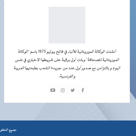
أنشئت الوكالة الموريتانية للأنباء في فاتح يوليو 1975 باسم "الوكالة
الموريتانية للصحافة" وبثت أول برقية على شريطها الإخباري في نفس
اليوم و بالتزامن مع صدور أول عدد من جريدة الشعب بطبعتيها العربية
والفرنسية.
جميــــع
جميع الحقوق محفوظة © 2026 