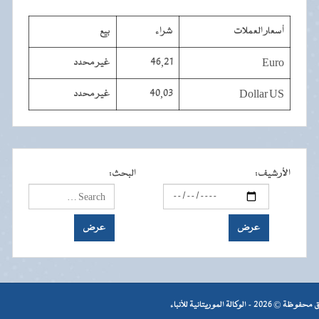
أسعار العملات
شراء
بيع
Euro
46,21
غير محدد
Dollar US
40,03
غير محدد
الأرشيف
:
البحث
:
- الوكالة الموريتانية للأنباء