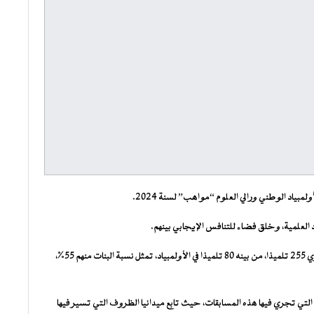
ياد الوطني ورالي العلوم “مواهب” لسنة 2024.
د العلمية، وخلق فضاء للتنافس الإيجابي بينهم.
وقد شارك في هذه المسابقات هذه السنة على مستوى ولاية إنشيري 255 تلميذا، من بينه 80 تلميذا في الأولمبياد، تمثل نسبة البنات منهم 55%،
 التي تجري فيها هذه المسابقات، حيث تابع ميدانيا الظروف التي تسير فيها