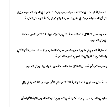
ه المسابقة تهدف إلى اكتشاف مواهب ومهارات التلاميذ في المواد العلمية، وزرع
إلى أن المسابقة جرت في ظروف جيدة وتم توفير كافة الوسائل اللازمة
وعلى مستوى ولاية آدرار أشرف الوالي، السيد عبد الله ولد محمد محمود، على انطلاق هذه النسخة، التي يشارك فيها 233 تلميذا من مختلف
 أن المسابقة تجري في ظروف جيدة، من حيث التنظيم والإعداد، مضيفا أنها تأتي
لد الشيخ الغزواني، لتشجيع المواد العلمية.
دينة تجگجة، على انطلاق هذه النسخة من الأولمبياد ورالي العلوم
ويشارك في الدور الأول من مسابقات الأولمبياد ورالي العلوم لهذه السنة على مستوى هذه الولاية 150 تلميذا في الأولمبياد و100 تلميذ في رالي
يمي، السيد سيدي ولد أخليفة، في تصريح للوكالة الموريتانية للأنباء، أن