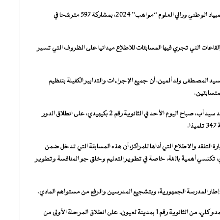
أما على مستوى ولاية داخلت نواذيبو فقد انطلقت مسابقات الأولمبياد الوطني ورالي العلوم “مواهب” 2024، بمشاركة 597 مترشحا في
القاعات التي تجري فيها المسابقات للاطلاع ميدانيا على الظروف التي تسير
يد المصطفى ولد ألمين، أن جميع الإجراءات والتدابير الكفيلة بتنظيم
متسابقين.
وعلى مستوى ولاية گورگل، أشرف والي الولاية، السيد أحمدنا ولد سيد أب، صباح اليوم الأحد في الثانوية رقم 2 بكيهيدي، على انطلاق الدور
ارة التفقد والاطلاع التي أداها للمراكز، أن هذه المسابقة التي تدخل ضمن
، تكتسي أهمية بالغة، خاصة في تطوير التعليم وخلق جو المنافسة وتطوير
ي إطار المدرسة الجمهورية، وبتشجيع المدرسين والرفع من مستواهم المادي.
وفي ذات السياق أشرف والي ولاية الحوض الغربي، السيد أحمدا ممدو كلي، من الثانوية رقم 1 بمدينة لعيون، على انطلاق المرحلة الأولى من