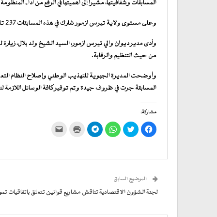
المسابقات وشفافيتها، مشيرا إلى أهميتها في الرفع من أداء المنظوم
وعلى مستوى ولاية تيرس ازمور شارك في هذه المسابقات 237 تلميذا بالنسبة للأولمبياد و279 تلميذا بالنسبة لرالي العلوم.
وأدى مدير ديوان والي تيرس ازمور، السيد الشيخ ولد بلال، زيارة 
من حيث التنظيم والرقابة.
وأوضحت المديرة الجهوية للتهذيب الوطني وإصلاح النظام التعليمي
المسابقة جرت في ظروف جيدة وتم توفير كافة الوسائل اللازمة لن
مشاركة:
انقر
اضغط
انقر
انقر
اضغط
النقر
للمشاركة
للمشاركة
للمشاركة
للمشاركة
للطباعة
لإرسال
على
على
على
على
(فتح
رابط
فيسبوك
تويتر
WhatsApp
في
Telegram
عبر
(فتح
(فتح
(فتح
(فتح
نافذة
البريد
في
في
في
في
جديدة)
الإلكتروني
نافذة
نافذة
نافذة
نافذة
إلى
جديدة)
جديدة)
جديدة)
جديدة)
صديق
(فتح
الموضوع السابق
في
نافذة
جديدة)
لجنة الشؤون الاقتصادية تناقش مشاريع قوانين تتعلق باتفاقيات تمو