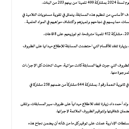
203 من البنات.
الهدف الأساسي من تنظيم هذه المسابقة، يتمثل في تقوية مستويات التلاميذ في
سسات، مما يسهم في نجاحهم وتميزهم واكتشاف مواهبهم في المواد العلمية .
 بزيارة تفقد للأقسام التي احتضنت المسابقة للإطلاع ميدانيا على الظروف
 أن الظروف التي جرت فيها المسابقة كانت مواتية، حيث اتخذت كل الإجراءات
لمرجوة منها.
وعلى مستوى ولاية الحوض الشرقي فقد نظمت هذه المسابقات في ثانوية النعمة رقم 1، بمشاركة 644 مشاركاً من ضمنهم 258 مشاركا في
 أحمد داد، زيارة تفقد للاطلاع ميدانياً على ظروف سير المسابقات، وتلقى
مان شفافيتها ولتوفير الظروف الملائمة لإجرائها.
 أن السلطات الإدارية عملت على توفير كل ما من شأنه أن يضمن نجاح هذه