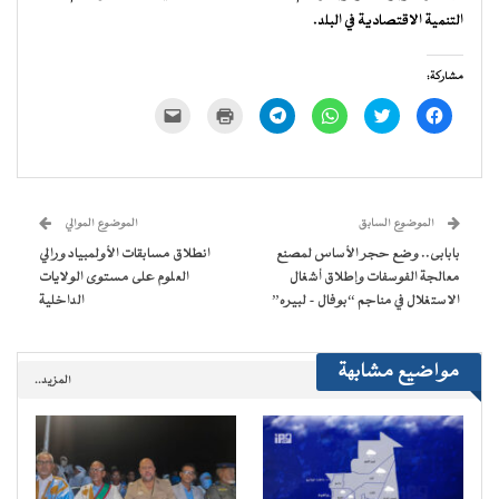
التنمية الاقتصادية في البلد.
مشاركة:
انقر
اضغط
انقر
انقر
اضغط
النقر
للمشاركة
للمشاركة
للمشاركة
للمشاركة
للطباعة
لإرسال
على
على
على
على
(فتح
رابط
فيسبوك
تويتر
WhatsApp
Telegram
في
عبر
(فتح
(فتح
(فتح
(فتح
نافذة
البريد
في
في
في
في
جديدة)
الإلكتروني
نافذة
نافذة
نافذة
نافذة
إلى
جديدة)
جديدة)
جديدة)
جديدة)
صديق
(فتح
الموضوع السابق
الموضوع الموالي
في
نافذة
بابابى.. وضع حجر الأساس لمصنع
انطلاق مسابقات الأولمبياد ورالي
جديدة)
معالجة الفوسفات وإطلاق أشغال
العلوم على مستوى الولايات
الاستغلال في مناجم “بوفال – لبيره”
الداخلية
مواضيع مشابهة
المزيد..