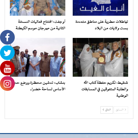
تهاطلات مطرية على مناطق متعددة
أوجفت: افتتاح فعاليات النسخة
بست ولايات من البلاد
الثانية من مهرجان موسم الكيطنة
شنقيط: تكريم حفظة كتاب الله
بنشاب: تدشين محظرة ووضع حجر
والطلبة المتفوقين في المسابقات
الأساس لساحة خضراء
الوطنية
السابق
التالي