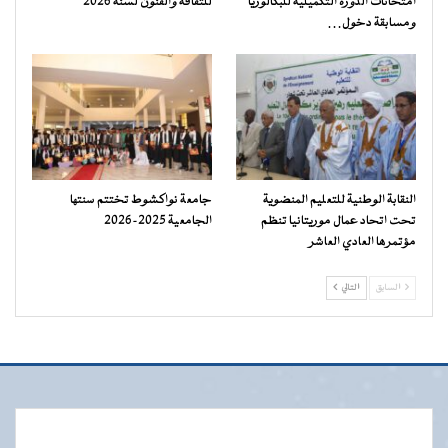
امتحانات الدورة التكميلية للبكالوريا
للثقافة والفنون لسنة 2026
ومسابقة دخول…
النقابة الوطنية للتعليم المنضوية
جامعة نواكشوط تختتم سنتها
تحت اتحاد عمال موريتانيا تنظم
الجامعية 2025-2026
مؤتمرها العادي العاشر
السابق
التالي