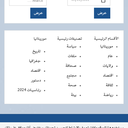
الأقسام الرئيسية
تصنيفات رئيسية
موريتانيا
موريتانيا
سياسة
تاريخ
عام
ملفات
جغرافيا
ولايات
صحافة
اقتصاد
اقتصاد
مجتمع
دستور
ثقافة
صحة
رئـاسيـات 2024
رياضة
بيئة
جميــــع
جميع الحقوق محفوظة © 2026 - الوكالة الموريتانية للأنباء
يستخدم هذا الموقع ملفات تعريف الارتباط لتحسين تجربتك. سنفترض أنك موافق على ذلك