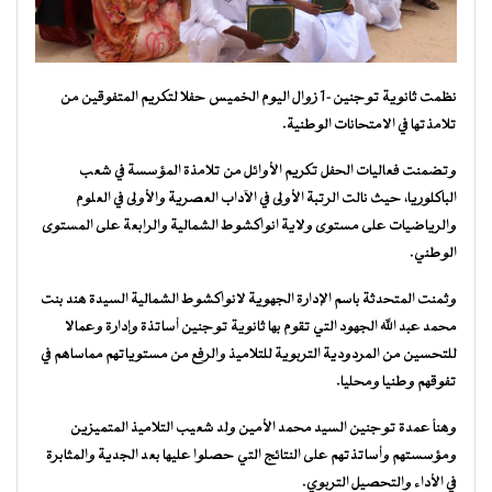
نظمت ثانوية توجنين-1 زوال اليوم الخميس حفلا لتكريم المتفوقين من
تلامذتها في الامتحانات الوطنية.
وتضمنت فعاليات الحفل تكريم الأوائل من تلامذة المؤسسة في شعب
الباكلوريا، حيث نالت الرتبة الأولى في الآداب العصرية والأولى في العلوم
والرياضيات على مستوى ولاية انواكشوط الشمالية والرابعة على المستوى
الوطني.
وثمنت المتحدثة باسم الإدارة الجهوية لانواكشوط الشمالية السيدة هند بنت
محمد عبد الله الجهود التي تقوم بها ثانوية توجنين أساتذة وإدارة وعمالا
للتحسين من المردودية التربوية للتلاميذ والرفع من مستوياتهم مماساهم في
تفوقهم وطنيا ومحليا.
وهنأ عمدة توجنين السيد محمد الأمين ولد شعيب التلاميذ المتميزين
ومؤسستهم وأساتذتهم على النتائج التي حصلوا عليها بعد الجدية والمثابرة
في الأداء والتحصيل التربوي.