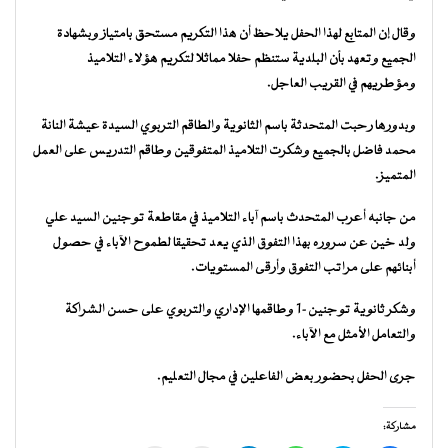
وقال إن المتابع لهذا الحفل يلاحظ أن هذا التكريم مستحق بامتياز وبشهادة
الجميع وتعهد بأن البلدية ستنظم حفلا مماثلا لتكريم هؤلاء التلاميذ
ومؤطريهم في القريب العاجل.
وبدورها رحبت المتحدثة باسم الثانوية والطاقم التربوي السيدة عيشة النانة
محمد فاضل بالجميع وشكرت التلاميذ المتفوقين وطاقم التدريس على العمل
المتميز.
من جانبه أعرب المتحدث باسم آباء التلاميذ في مقاطعة توجنين السيد علي
ولد خين عن سروره بهذا التفوق الذي يعد تحقيقا لطموح الآباء في حصول
أبنائهم على مراتب التفوق وأرقى المستويات.
وشكر ثانوية توجنين-1 وطاقمها الإداري والتربوي على حسن الشراكة
والتعامل الأمثل مع الآباء.
جرى الحفل بحضور بعض الفاعلين في مجال التعليم.
مشاركة: