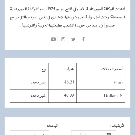
أنشئت الوكالة الموريتانية للأنباء في فاتح يوليو 1975 باسم "الوكالة الموريتانية
للصحافة" وبثت أول برقية على شريطها الإخباري في نفس اليوم و بالتزامن مع
صدور أول عدد من جريدة الشعب بطبعتيها العربية والفرنسية.
أسعار العملات
شراء
بيع
Euro
46,21
غير محدد
Dollar US
40,03
غير محدد
الأرشيف
:
البحث
: