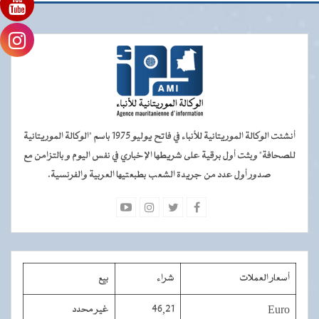
أنشئت الوكالة الموريتانية للأنباء في فاتح يوليو 1975 باسم "الوكالة الموريتانية
للصحافة" وبثت أول برقية على شريطها الإخباري في نفس اليوم و بالتزامن مع
صدور أول عدد من جريدة الشعب بطبعتيها العربية والفرنسية.
أسعار العملات
شراء
بيع
Euro
46,21
غير محدد