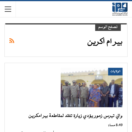
تصفح الوسم
بير ام اكرين
الولايات
والي تيرس زمور يؤدي زيارة تفقد لمقاطعة بير امكرين
8:49 مساءً