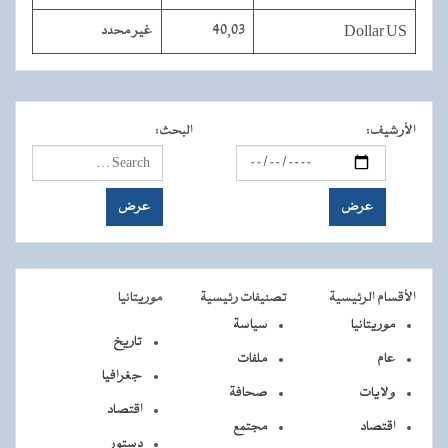
Dollar US
40,03
غير محدد
الأرشيف
:
البحث
:
الأقسام الرئيسية
تصنيفات رئيسية
موريتانيا
موريتانيا
سياسة
تاريخ
عام
ملفات
جغرافيا
ولايات
صحافة
اقتصاد
اقتصاد
مجتمع
دستور