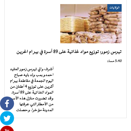
الولايات
تيرس زمور: توزيع مواد غذائية على 89 أسرة في بير ام اغرين
5:40 مساءً
أشرف والي تيرس زمور العقيد
احمدو بمب ولد بايه صباح
اليوم الجمعة في مقاطعة بير ام
أكرين على توزيع 4 أطنان من
المواد الغذائية على 89 أسرة.
وقد تضررت منازل هذه الأسر
من الأمطار التي عرفتها
المدينة مؤخرا. وحصلت