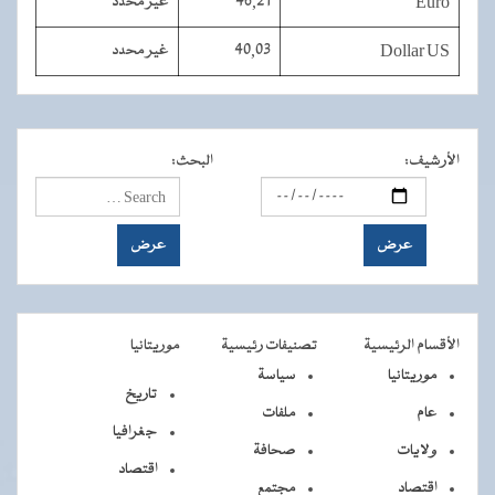
Euro
46,21
غير محدد
Dollar US
40,03
غير محدد
الأرشيف
:
البحث
:
الأقسام الرئيسية
تصنيفات رئيسية
موريتانيا
موريتانيا
سياسة
تاريخ
عام
ملفات
جغرافيا
ولايات
صحافة
اقتصاد
اقتصاد
مجتمع