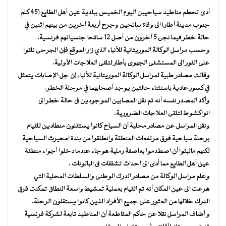
أدى تحطم مناطيد سياحيين اليوم الخميس ببلدية عين أهل الطايع (45 كلم
جنوب مدينة أطار) الى وفاة سائحين وجرح أربعة آخرين من بينهم اثنين في
حالة خطر فيما نجى 5 آخرون من أصل 12 سائحا جنسياتهم فرنسية.
وحسب مراسل الوكالة الموريتانية للأنباء الذي زار الموقع فإن الجرحى نلقوا
على الفور الى المستشفى الجهوى بأطار لتلقى العلاجات الأولية.
وقالت مصادر طبية لمراسل الوكالة الموريتانية للأنباء إن جل الإصابات يتمثل
في كسور عادية باستثناء حالتين يوجد أصحابهما في مرحلة الخطر.
وأكد المصدر نفسه أنه تم نقل المصابين الموجودين فى حالة خطر الى
انواكشوط لتلقى العلاجات الضرورية.
ونقل المراسل عن مصادر محلية أن السياح كانوا يستقلون منطادين للقيام
برحلة سياحية فوق مرتفعات المنطقة وانطلقوا من بلدة امحيرث السياحية
لكنهم مالبثوا أن اصطدموا بعاصفة رملية هوجاء عندما دخلوا أجواء منطقة
عين أهل الطايع مما أدى الى احداث تشققات فى البالونات .
وعلم مراسل الوكالة من مصادر الدرك الوطنى والسلطات المحلية التي
هرعت الى عين المكان أنه تم القيام بعملية تمشيط واسعة النطاق تمكنت فرق
الدرك خلالها من العثور على جميع الأفراد الذين كانوا يستقلون الرحلة.
و أضاف المراسل نقلا عن حاكم المقاطعة أن المناطيد تابعة لشركة فرنسية