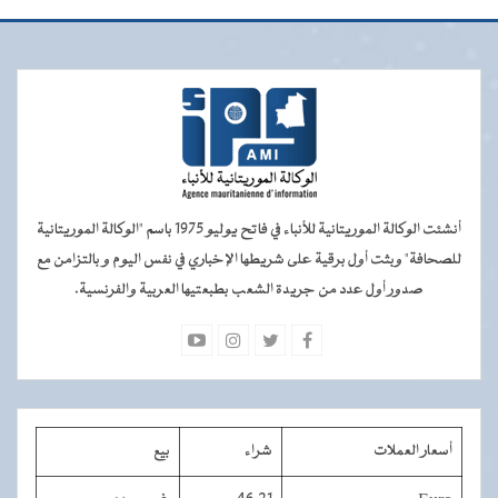
أنشئت الوكالة الموريتانية للأنباء في فاتح يوليو 1975 باسم "الوكالة الموريتانية
للصحافة" وبثت أول برقية على شريطها الإخباري في نفس اليوم و بالتزامن مع
صدور أول عدد من جريدة الشعب بطبعتيها العربية والفرنسية.
أسعار العملات
شراء
بيع