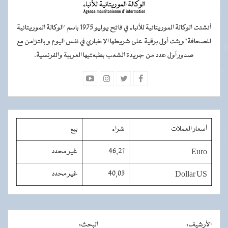
أنشئت الوكالة الموريتانية للأنباء في فاتح يوليو 1975 باسم "الوكالة الموريتانية
للصحافة" وبثت أول برقية على شريطها الإخباري في نفس اليوم و بالتزامن مع
صدور أول عدد من جريدة الشعب بطبعتيها العربية والفرنسية.
أسعار العملات
شراء
بيع
Euro
46,21
غير محدد
Dollar US
40,03
غير محدد
الأرشيف
:
البحث
: