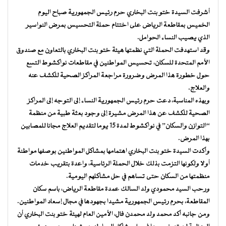
أشرفت السيدة ختو بنت البخاري حرم رئيس الجمهورية صباح اليوم
الخميس بمقاطعة الرياض على اختتام حملة التحسيس بمرض النواسير
الذي يصيب النساء الحوامل.
وقد استهدفت الحملة التي نظمتها هيئة ختو بنت البخاري بالتعاون مع صندوق
الأمم المتحدة للسكان، تحسيس المواطنين في مقاطعات نواكشوط التسع
حول خطورة هذا المرض وضرورة مراجعة المراكز الصحية للكشف عنه
والعلاج.
وبهذه المناسبة، دعت حرم رئيس الجمهورية النساء إلى التوجه إلى المراكز
الصحية للكشف عن هذا المرض مشيرة إلى وجود بعثة طبية من منظمة
“التوازن والسكان” في نواكشوط لمدة 15 يوما لتقديم العلاج مجانا للمصابين
بهذا المرض.
وأكدت السيدة ختو بنت البخاري اهتمامها بمشاكل المواطنين بوصفها مواطنة
أولا ولكونها التزمت بذلك خلال الحملة الرئاسية، واعدة بتقريب خدمات
منظمتها من السكان حتى تساهم في حل مشاكلهم اليومية.
ورحب السيد محمودي ولد السالك عمدة مقاطعة الرياض، باسم سكان
المقاطعة، بحرم رئيس الجمهورية مشيدا بجهودها في مجال إسعاد المواطنين.
ومن جانبه أكد محمد ولد محمدن فال، الأمين العام لهيئة ختو بنت البخاري أن