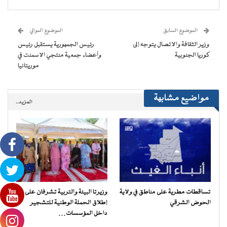
(فتح
(فتح
(فتح
(فتح
نافذة
البريد
في
في
في
في
جديدة)
الإلكتروني
نافذة
نافذة
نافذة
نافذة
إلى
جديدة)
جديدة)
جديدة)
جديدة)
صديق
(فتح
الموضوع السابق
الموضوع الموالي
في
نافذة
وزير الثقافة والاتصال يتوجه إلى
رئيس الجمهورية يستقبل رئيس
جديدة)
كوريا الجنوبية
وأعضاء جمعية منتجي الاسمنت في
موريتانيا
مواضيع مشابهة
المزيد..
تساقطات مطرية على مناطق في ولاية
وزيرتا البيئة والتربية تشرفان على
الحوض الشرقي
إطلاق الحملة الوطنية للتشجير
داخل المؤسسات…