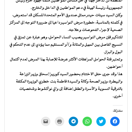
المنظمة لن تدخر جهدا في حل مشاكل المواطنين مثمنا جهود حرم رئيس
الجمهورية، رئيسة الهيئة في دعم المواطنين في الداخل والخارج.
وكان السيد سينات حيدر ممثل صندوق الأمم المتحدة للسكان قد استعرض،
في كلمته بالمناسبة، خطورة مرض النواسير داعيا إلى ضرورة التوجه إلى المراكز
الصحية لإجراء الفحوصات وعلاجه.
للتذكير فإن مرض النواسير يصيب النساء الحوامل، وهو عبارة عن تمزق في
النسيج الفاصل بين المهبل والمثانة و/أو المستقيم مما يؤدي إلى عدم التحكم في
البول والبراز.
وتعتبر فئة الحوامل المراهقات الأكثر عرضة للإصابة بهذا المرض لعدم اكتمال
أحواضهن.
هذا وقد جرى حفل الاختتام بحضور السيد كوريرا إسحاق وزير الزراعة
والبيطرة، وزير الصحة وكالة والسيدة فاطمة بنت خطري الوزيرة المكلفة
بالترقية النسوية والأسرة والطفل إضافة إلى والي نواكشوط وشخصيات
أخرى.
مشاركة:
انقر
اضغط
انقر
انقر
اضغط
النقر
للمشاركة
للمشاركة
للمشاركة
للمشاركة
للطباعة
لإرسال
على
على
على
على
(فتح
رابط
فيسبوك
تويتر
WhatsApp
Telegram
في
عبر