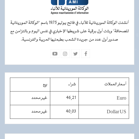
أنشئت الوكالة الموريتانية للأنباء في فاتح يوليو 1975 باسم "الوكالة الموريتانية
للصحافة" وبثت أول برقية على شريطها الإخباري في نفس اليوم و بالتزامن مع
صدور أول عدد من جريدة الشعب بطبعتيها العربية والفرنسية.
أسعار العملات
شراء
بيع
Euro
46,21
غير محدد
Dollar US
40,03
غير محدد