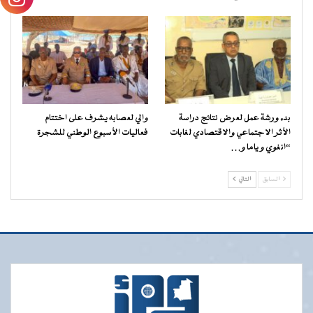
بدء ورشة عمل لعرض نتائج دراسة
والي لعصابه يشرف على اختتام
الأثر الاجتماعي والاقتصادي لغابات
فعاليات الأسبوع الوطني للشجرة
“انغوي و ياما و…
السابق
التالي