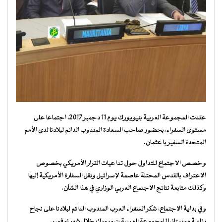
عقدت المجموعة العربية بنيويورك يوم 11 دجمبر 2017، اجتماعا على
مستوى السفراء، بحضور صاحب السعادة المندوب الدائم لبلادنا لدى الأمم
المتحدة السفير با عثمان.
وخصص الاجتماع للتداول حول تداعيات القرار الأمريكي بخصوص
الاعتراف بالقدس المحتلة عاصمة لإسرائيل ونقل السفارة الأمريكية إليها
وكذلك متابعة نتائج الاجتماع العربي الوزاري في هذا الشأن.
وفي بداية الاجتماع، شكر السفراء العرب المندوب الدائم لبلادنا على نجاح
رئاسة موريتانيا للمجموعة العربية بنيويورك خلال شهر نوفمبر.