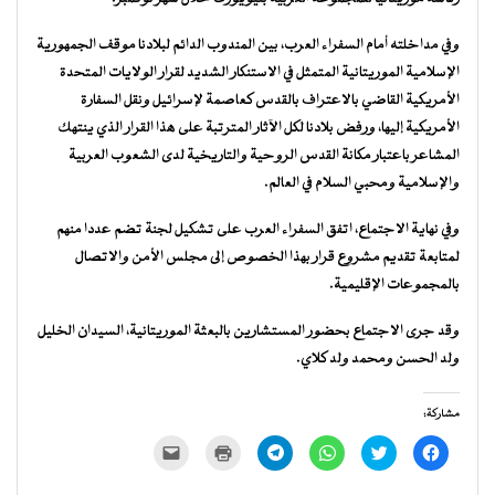
وفي مداخلته أمام السفراء العرب، بين المندوب الدائم لبلادنا موقف الجمهورية
الإسلامية الموريتانية المتمثل في الاستنكار الشديد لقرار الولايات المتحدة
الأمريكية القاضي بالاعتراف بالقدس كعاصمة لإسرائيل ونقل السفارة
الأمريكية إليها، ورفض بلادنا لكل الآثار المترتبة على هذا القرار الذي ينتهك
المشاعر باعتبار مكانة القدس الروحية والتاريخية لدى الشعوب العربية
والإسلامية ومحبي السلام في العالم.
وفي نهاية الاجتماع، اتفق السفراء العرب على تشكيل لجنة تضم عددا منهم
لمتابعة تقديم مشروع قرار بهذا الخصوص إلى مجلس الأمن والاتصال
بالمجموعات الإقليمية.
وقد جرى الاجتماع بحضور المستشارين بالبعثة الموريتانية، السيدان الخليل
ولد الحسن ومحمد ولد كلاي.
مشاركة:
انقر
اضغط
انقر
انقر
اضغط
النقر
للمشاركة
للمشاركة
للمشاركة
للمشاركة
للطباعة
لإرسال
على
على
على
على
(فتح
رابط
فيسبوك
تويتر
WhatsApp
Telegram
في
عبر