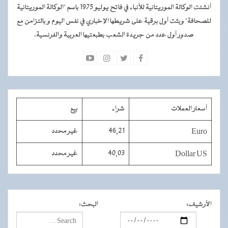
أنشئت الوكالة الموريتانية للأنباء في فاتح يوليو 1975 باسم "الوكالة الموريتانية
للصحافة" وبثت أول برقية على شريطها الإخباري في نفس اليوم و بالتزامن مع
صدور أول عدد من جريدة الشعب بطبعتيها العربية والفرنسية.
أسعار العملات
شراء
بيع
Euro
46,21
غير محدد
Dollar US
40,03
غير محدد
الأرشيف
:
البحث
: