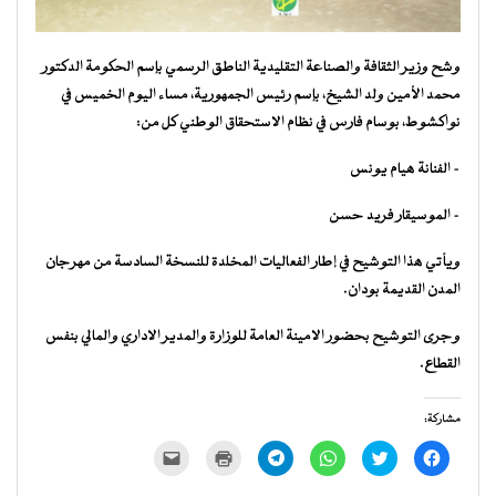
وشح وزير الثقافة والصناعة التقليدية الناطق الرسمي بإسم الحكومة الدكتور
محمد الأمين ولد الشيخ، بإسم رئيس الجمهورية، مساء اليوم الخميس في
نواكشوط، بوسام فارس في نظام الاستحقاق الوطني كل من:
– الفنانة هيام يونس
– الموسيقار فريد حسن
ويأتي هذا التوشيح في إطار الفعاليات المخلدة للنسخة السادسة من مهرجان
المدن القديمة بودان.
وجرى التوشيح بحضور الامينة العامة للوزارة والمدير الاداري والمالي بنفس
القطاع.
مشاركة:
انقر
اضغط
انقر
انقر
اضغط
النقر
للمشاركة
للمشاركة
للمشاركة
للمشاركة
للطباعة
لإرسال
على
على
على
على
(فتح
رابط
فيسبوك
تويتر
WhatsApp
Telegram
في
عبر