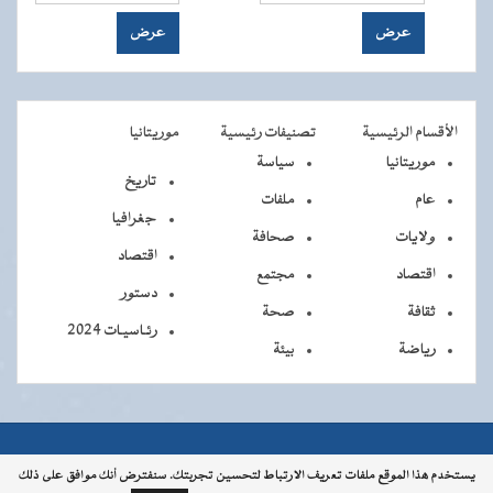
الأقسام الرئيسية
تصنيفات رئيسية
موريتانيا
موريتانيا
سياسة
تاريخ
عام
ملفات
جغرافيا
ولايات
صحافة
اقتصاد
اقتصاد
مجتمع
دستور
ثقافة
صحة
رئـاسيـات 2024
رياضة
بيئة
جميــــع
جميع الحقوق محفوظة © 2026 - الوكالة الموريتانية للأنباء
يستخدم هذا الموقع ملفات تعريف الارتباط لتحسين تجربتك. سنفترض أنك موافق على ذلك