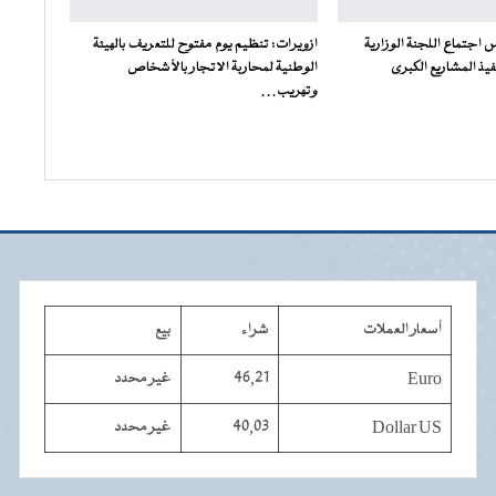
س اجتماع اللجنة الوزارية
ازويرات: تنظيم يوم مفتوح للتعريف بالهيئة
فيذ المشاريع الكبرى
الوطنية لمحاربة الاتجار بالأشخاص
وتهريب…
أسعار العملات
شراء
بيع
Euro
46,21
غير محدد
Dollar US
40,03
غير محدد