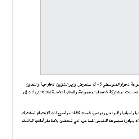
أثناء مشاركته في الدورة الثالثة عشر لمجلس وزراء الخارجية لمجموعة الحوار المتوسطي 5 + 5، استعرض وزير الشؤون الخارجية والتعاون
لتحديات المشتركة لأعضاء المجموعة، والمقاربة الأمنية لبلادنا التي أدت إلى
ا واسبانيا و البرتغال وتونس، شملت كافة المواضيع ذات الإهتمام المشترك؛
اله بمبادرة مجموعة الخمس للساحل، التي تحتضن بلادنا مقر أمانتها الدائمة،