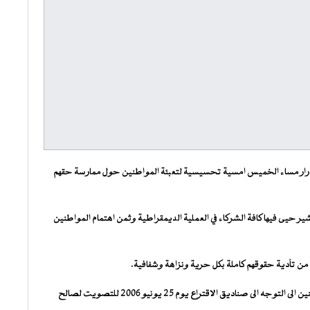
آدرار مساء الخميس امسية تحسيسية لتعبئة المواطنين حول ممارسة حقهم
 حيى فيها كافة الشركاء في العملية الديمقراطية وثمن اهتمام المواطنين
من تأدية حقوقهم كاملة بكل حرية ونزاهة وشفافية.
كما دعا رئيس اللجنة المحلية المستقلة للانتخابات في اطار المواطنين الى التوجه الى صناديق الاقتراع يوم 25 يونيو 2006 للتصويت لصالح