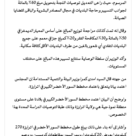
المرسوم، حيث راعى التعديل توصيات اللجنة بتحويل مبلغ 60% بالمائة
لجوانب التسيير وحاجة البلديات في مجال المصادر البشرية والباقى لقضايا
الصيانة.
وقال إنه تمت كذلك مراجعة توزيع المبالغ على أساس المعيار الديمغرافي
50% بالمائة و30% لمكافحة الفقر و20% كمبلغ جزافي معمم على جميع
البلديات لتفادي أي شعور بالغبن من طرف البلديات الأقل كثافة سكانية.
وأكد الوزير أن سلطة الوصاية ستتابع تسيير هذه المبالغ على مختلف
المستويات.
من جهته قال السيد امدى كمرا،وزير البيئة والتنمية المستدامة إن المجلس
اعتمد بيانا يتعلق باعتماد مخطط السور الأخضر الكبير في اترارزة.
واوضح أن البيان اعتمد مخطط السور الأخضر الكبير في بلادنا على مستوى
منطقة نموذجية هي ولاية اترارزة وذلك طبقا لتوصيات الدراسة المعدة بهذا
الخصوص.
وأشار إلى أنه بناء على ذلك يبلغ طول مخطط السور الأخضر في اترارزة 270
كيلومترا بعرض 20 كيلومترا، ويمر السور بمقاطعات كرمسين وروصو