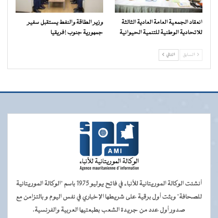
انعقاد الجمعية العامة العادية الثالثة
وزير الطاقة والنفط يستقبل سفير
للاتحادية الوطنية للتنمية الحيوانية
جمهورية جنوب إفريقيا
السابق
التالي
أنشئت الوكالة الموريتانية للأنباء في فاتح يوليو 1975 باسم "الوكالة الموريتانية
للصحافة" وبثت أول برقية على شريطها الإخباري في نفس اليوم و بالتزامن مع
صدور أول عدد من جريدة الشعب بطبعتيها العربية والفرنسية.