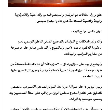
علق وزراء العلاقات مع البرلمان والمجتمع المدني والداخلية واللامركزية
والبيئة والتنمية المستدامة على نتائج اجتماع مجلس
الوزراء الذى اجتمع اليوم .
وأكد وزير العلاقات مع البرلمان والمجتمع المدني الناطق الرسمي باسم
الحكومة الدكتور محمد الامين ولدالشيخ أن المجلس صادق على مجموعة
من مشاريع المراسيم والبيانات.
وأوضح فى رده على سؤال يتعلق ب “حزب الله” أن هذه المنظمة مصنفة من
طرف جامعة الدول العربية العربية كمنظمة إرهابية وموريتانيا تسرى عليها
قرارات الجامعة.
وبين الوزير ردا على سؤال آخر أن هذا المؤتر الصحفي الاسبوعي مخصص
للتعليق على نتائج اجتماع مجلس الوزراء وان الرد على اسئلة الصحفيين يتم
بحسب مايسمح به الوقت.
وبدوره أكد وزير الداخلية واللامركزية السيد احمدو ولد عبدالله ان المجلس