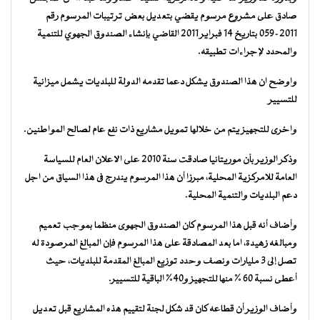
صادق على مشروع مرسوم يقضي بتعديل بعض ترتيبات المرسوم رقم
2011-059 بتاريخ 14 فبراير 2011 القاضي بإنشاء الصندوق الجهوي للتنمية
والمحدد لإجراءات تطبيقه.
واوضح ان هذا الصندوق يشكل دعما تقدمه الدولة للبلديات يشمل ميزانية
للتسيير
واخرى للتجهيز يتم من خلالها تمويل مشاريع ذات نفع عام لصالح المواطنين.
وذكر الوزير بأن موريتانيا صادقت سنة 2010 على الاعلان العام للسياسة
العامة للامركزية المحلية، مبرزا أن هذا المرسوم يندرج فى هذا السياق من اجل
دعم البلديات والتنمية المحلية.
وأضاف أنه قبل هذا المرسوم كان الصندوق الجهوى منظما بموجب تعميم
ومبالغه زهيدة، اما بعد المصادقة على هذا المرسوم فإن المبالغ المرصودة له
تصل إلى 3 مليارات ونصف وحدد توزيع المبالغ المقدمة للبلديات، حيث
أعطى نسبة 60 % منها للتجهيز و40% الباقية للتسيير.
وأضاف الوزير أن قطاعه كان قد شكل لجنة لتقييم هذه المشاريع قبل تعديل