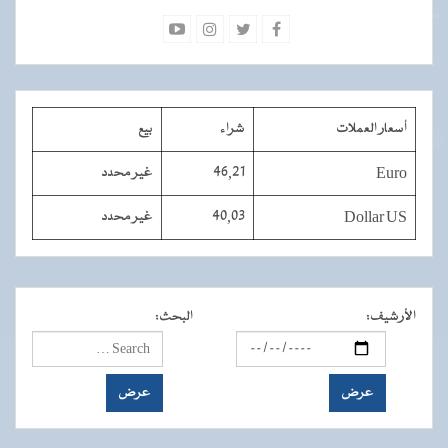
أسعار العملات
شراء
بيع
Euro
46,21
غير محدد
Dollar US
40,03
غير محدد
الأرشيف
:
البحث
: