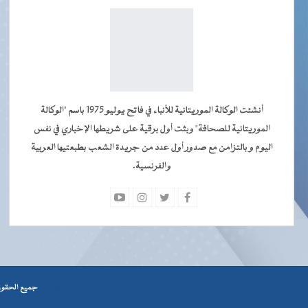
أنشئت الوكالة الموريتانية للأنباء في فاتح يوليو 1975 باسم "الوكالة
الموريتانية للصحافة" وبثت أول برقية على شريطها الإخباري في نفس
اليوم و بالتزامن مع صدور أول عدد من جريدة الشعب بطبعتيها العربية
والفرنسية.
جميــــع
جميع الحقوق محفوظة © 2026 