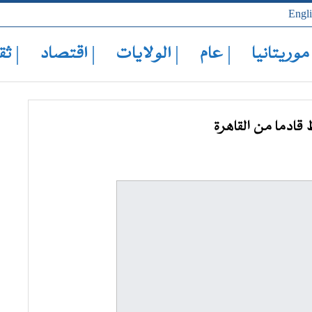
Engl
 موريتانيا
| عام
| الولايات
| اقتصاد
| ثق
قادما من القاهرة