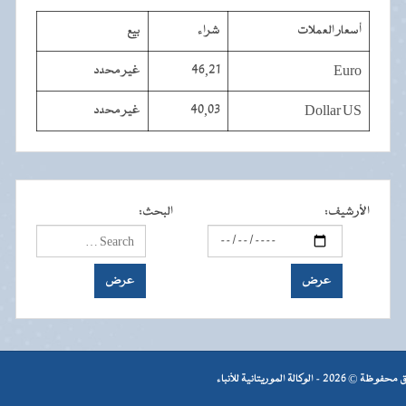
أسعار العملات
شراء
بيع
Euro
46,21
غير محدد
Dollar US
40,03
غير محدد
الأرشيف
:
البحث
:
- الوكالة الموريتانية للأنباء