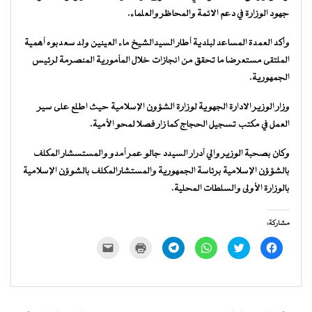
جهود الوزارة في دعم الائمة والمحاظر والعلماء.
وأكد العمدة المساعد لبلدية أطار السيدالشيخ ماء العينين ولد سعدبوه أهمية
الملتقى مستعرضا ما تحقق من انجازات خلال المأمورية المنصرمة لرئيس
الجمهورية.
وزار الوزير الادارة الجهوية لوزارة الشؤون الإسلامية حيث اطلع على سير
العمل في مكتب تسجيل الحجاج كما زار فصلا لمحو الأمية.
وكان بصحبة الوزير والي آدرار السيدد جالو عمر أمدو والمستسشار المكلف
بالشؤؤن الإسلامية برئاسة الجمهورية والمستشارالمكلف بالشوؤن الإسلامية
بالوزارة الأولى والسلطات المحلية.
مشاركة:
انقر
اضغط
انقر
انقر
اضغط
النقر
للمشاركة
للمشاركة
للمشاركة
للمشاركة
للطباعة
لإرسال
على
على
على
على
(فتح
رابط
فيسبوك
تويتر
WhatsApp
Telegram
في
عبر
(فتح
(فتح
(فتح
(فتح
نافذة
البريد
في
في
في
في
جديدة)
الإلكتروني
نافذة
نافذة
نافذة
نافذة
إلى
جديدة)
جديدة)
جديدة)
جديدة)
صديق