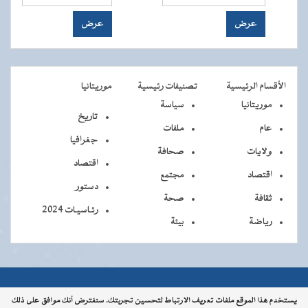
الأقسام الرئيسية
تصنيفات رئيسية
موريتانيا
موريتانيا
سياسة
تاريخ
عام
ملفات
جغرافيا
ولايات
صحافة
اقتصاد
اقتصاد
مجتمع
دستور
ثقافة
صحة
رئـاسيـات 2024
رياضة
بيئة
جميــــع
جميع الحقوق محفوظة © 2026 - الوكالة الموريتانية للأنباء
يستخدم هذا الموقع ملفات تعريف الارتباط لتحسين تجربتك. سنفترض أنك موافق على ذلك