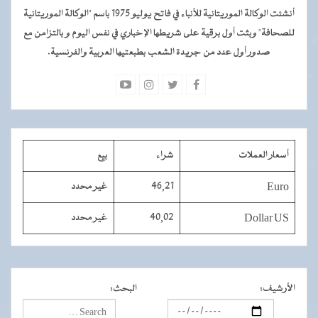
أنشئت الوكالة الموريتانية للأنباء في فاتح يوليو 1975 باسم "الوكالة الموريتانية
للصحافة" وبثت أول برقية على شريطها الإخباري في نفس اليوم و بالتزامن مع
صدور أول عدد من جريدة الشعب بطبعتيها العربية والفرنسية.
أسعار العملات
شراء
بيع
Euro
46,21
غير محدد
Dollar US
40,02
غير محدد
الأرشيف
:
البحث
: