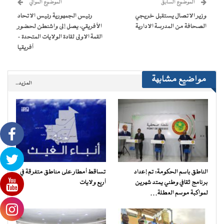
(فتح
الموضوع السابق
الموضوع الموالي
في
نافذة
وزير الاتصال يستقبل خريجي
رئيس الجمهورية رئيس الاتحاد
جديدة)
الصحافة من المدرسة الادارية
الأفريقي، يصل إلى واشنطن لحضور
القمة الاولى لقادة الولايات المتحدة –
أفريقيا
مواضيع مشابهة
المزيد..
الناطق باسم الحكومة: تم إعداد
تساقط أمطار على مناطق متفرقة في
برنامج ثقافي وطني يمتد شهرين
أربع ولايات
لمواكبة موسم العطلة…