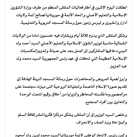
انطلقت اليوم الاثنين في أطار فعاليات الملتقى المنظم من طرف وزارة الشؤون
الإسلامية والتعليم الأصلي و إتحاد الأئمة في موريتانيا لصالح أئمة ولايات
آدارار وانشيرى و تيرس زمور حول رسالة المسجد التربوية والتعليمية.
وشكل الملتقى الذي يدوم ثلاثة أيام ويشارك فيه خمسون إماما من الولايات
الشمالية مناسبة لوزير الشؤن الإسلامية والتعليم الأصلي السيد أحمد ولد
النيني دعا فيها المشاركين إلى العمل بجد على صيانة وتعزيزالمكتسبات
الإسلامية العظيمة التي تحققت في عهد رئس الجمهورية السيد محمد ولد
عبد العزيز.
وابرز أهمية العروض والمحاضرات حول رسالة المسجد النبيلة الهادفة إلى
تقديم صورة الإسلام الناصعة وتجلياته الروحية التى ميزت مجتمعنا على
مرالعصور وماعكسته المحاظر والزوايا من أخلاق وقيم انتجت الوحدة
والتعاون بين أفراد المجتمع.
وخلص السيد الوزير إلى أن الملتقى يشكل مرتكزا فكريا لنشر ثقافة السلم
والمؤاخاة ونبذ العنف والانحراف.
و ثمن رئيس لاتحاد الوطني لائمة موريتانيا السيد محمد لمين ولد أمحود