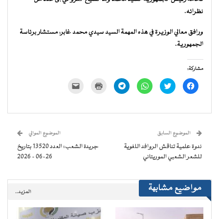
نظرائه.
ورافق معالي الوزيرة في هذه المهمة السيد سيدي محمد غابر، مستشار برئاسة
الجمهورية.
مشاركة:
انقر
اضغط
انقر
انقر
اضغط
النقر
للمشاركة
للمشاركة
للمشاركة
للمشاركة
للطباعة
لإرسال
على
على
على
على
(فتح
رابط
فيسبوك
تويتر
WhatsApp
Telegram
في
عبر
(فتح
(فتح
(فتح
(فتح
نافذة
البريد
في
في
في
في
جديدة)
الإلكتروني
نافذة
نافذة
نافذة
نافذة
إلى
جديدة)
جديدة)
جديدة)
جديدة)
صديق
(فتح
الموضوع السابق
الموضوع الموالي
في
نافذة
ندوة علمية تناقش الروافد اللغوية
جريدة الشعب: العدد 13520 بتاريخ
جديدة)
للشعر الشعبي الموريتاني
26-06 – 2026
مواضيع مشابهة
المزيد..