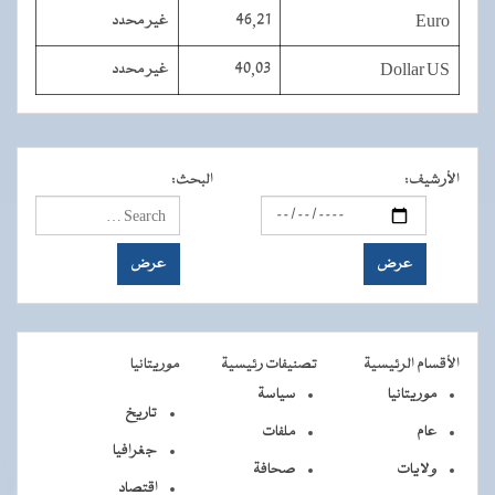
Euro
46,21
غير محدد
Dollar US
40,03
غير محدد
الأرشيف
:
البحث
:
الأقسام الرئيسية
تصنيفات رئيسية
موريتانيا
موريتانيا
سياسة
تاريخ
عام
ملفات
جغرافيا
ولايات
صحافة
اقتصاد