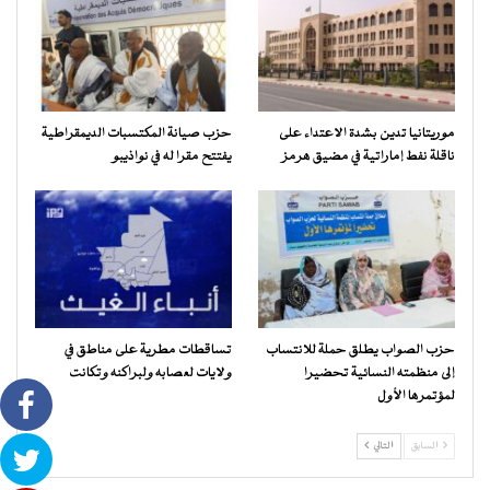
موريتانيا تدين بشدة الاعتداء على
حزب صيانة المكتسبات الديمقراطية
ناقلة نفط إماراتية في مضيق هرمز
يفتتح مقرا له في نواذيبو
حزب الصواب يطلق حملة للانتساب
تساقطات مطرية على مناطق في
إلى منظمته النسائية تحضيرا
ولايات لعصابه ولبراكنه وتكانت
لمؤتمرها الأول
السابق
التالي