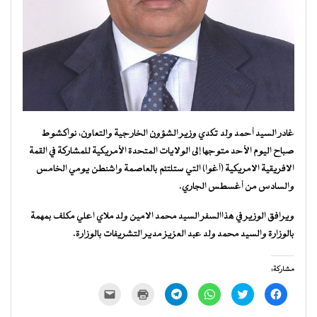
غادر السيد أحمد ولد تكدي وزير الشؤون الخارجية والتعاون، نواكشوط
صباح اليوم الأحد متوجها إلى الولايات المتحدة الأمريكية للمشاركة في القمة
الافريقية الامريكية (آغوا) التي ستلتئم بالعاصمة واشنطن يومي الخامس
والسادس من أغسطس الجاري.
ويرافق الوزير في هذاالسفر السيد محمد الامين ولد ملاي اعلي مكلف بمهمة
بالوزارة والسيد محمد ولد عبد العزيز مدير التشريفات بالوزارة.
مشاركة:
انقر
اضغط
انقر
انقر
اضغط
النقر
للمشاركة
للمشاركة
للمشاركة
للمشاركة
للطباعة
لإرسال
على
على
على
على
(فتح
رابط