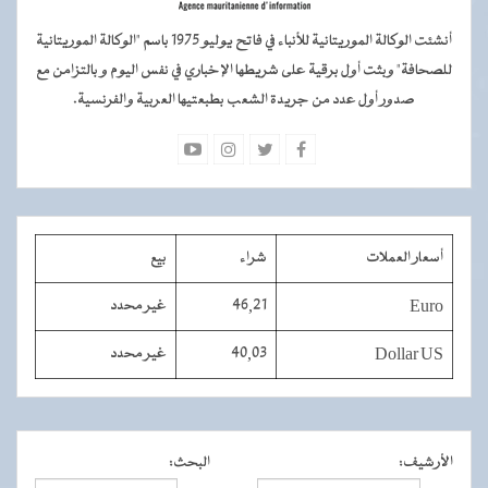
أنشئت الوكالة الموريتانية للأنباء في فاتح يوليو 1975 باسم "الوكالة الموريتانية
للصحافة" وبثت أول برقية على شريطها الإخباري في نفس اليوم و بالتزامن مع
صدور أول عدد من جريدة الشعب بطبعتيها العربية والفرنسية.
أسعار العملات
شراء
بيع
Euro
46,21
غير محدد
Dollar US
40,03
غير محدد
الأرشيف
:
البحث
: