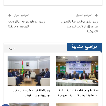
فيسبوك
تويتر
WhatsApp
Telegram
في
عبر
(فتح
(فتح
(فتح
(فتح
نافذة
البريد
في
في
في
في
جديدة)
الإلكتروني
نافذة
نافذة
نافذة
نافذة
إلى
جديدة)
جديدة)
جديدة)
جديدة)
صديق
(فتح
الموضوع السابق
الموضوع الموالي
في
نافذة
وزير الشؤون الخارجية والتعاون
وزيرة التجارة تتوجه إلى الولايات
جديدة)
يتوجه إلى الولايات المتحدة
المتحدة الامريكية
الامريكية
مواضيع مشابهة
المزيد..
انعقاد الجمعية العامة العادية الثالثة
وزير الطاقة والنفط يستقبل سفير
للاتحادية الوطنية للتنمية الحيوانية
جمهورية جنوب إفريقيا