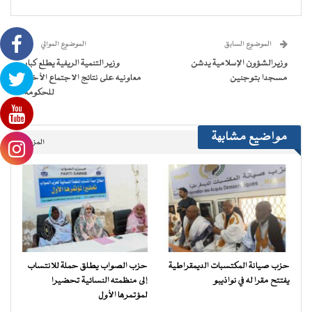
(فتح
(فتح
(فتح
(فتح
نافذة
البريد
في
في
في
في
جديدة)
الإلكتروني
نافذة
نافذة
نافذة
نافذة
إلى
جديدة)
جديدة)
جديدة)
جديدة)
صديق
(فتح
الموضوع السابق
الموضوع الموالي
في
نافذة
وزيرالشؤون الإسلامية يدشن
وزير التنمية الريفية يطلع كبار
جديدة)
مسجدا بتوجنين
معاونيه على نتائج الاجتماع الأخير
للحكومة
مواضيع مشابهة
المزيد..
حزب صيانة المكتسبات الديمقراطية
حزب الصواب يطلق حملة للانتساب
يفتتح مقرا له في نواذيبو
إلى منظمته النسائية تحضيرا
لمؤتمرها الأول