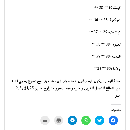
كيفة: 30 “” 38 “”
تجكجة: 28 “” 36 “”
تيشيت: 29 “” 37 “”
لعيون: 30 “” 38 “”
النعمة: 30 “” 39 “”
ولاتة: 30 “” 39 “”
حالة البحر سيكون البحر قليل الاضطراب إلى مضطرب، مع تموج بحري قادم
من القطاع الشمال الغربي وعلو موجه البحري يتراوح مابين 25ر1 إلى 5ر2
متر.
مشاركة:
انقر
اضغط
انقر
انقر
اضغط
النقر
للمشاركة
للمشاركة
للمشاركة
للمشاركة
للطباعة
لإرسال
على
على
على
على
(فتح
رابط
فيسبوك
تويتر
WhatsApp
Telegram
في
عبر