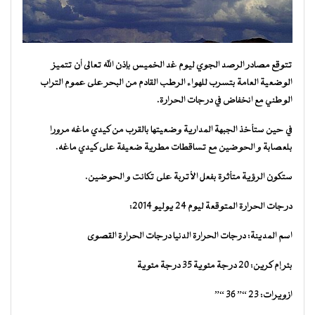
تتوقع مصادر الرصد الجوي ليوم غد الخميس بإذن الله تعالى أن تتميز
الوضعية العامة بتسرب للهواء الرطب القادم من البحر على عموم التراب
الوطني مع انخفاض في درجات الحرارة.
في حين ستأخذ الجبهة المدارية وضعيتها بالقرب من كيدي ماغه مرورا
بلعصابة و الحوضين مع تساقطات مطرية ضعيفة على كيدي ماغه.
ستكون الرؤية متأثرة بفعل الأتربة على تكانت و الحوضين.
درجات الحرارة المتوقعة ليوم 24 يوليو 2014:
اسم المدينة: درجات الحرارة الدنيا درجات الحرارة القصوى
بئر إم كرين: 20 درجة مئوية 35 درجة مئوية
ازويرات: 23 “” 36 “”