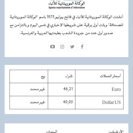
أنشئت الوكالة الموريتانية للأنباء في فاتح يوليو 1975 باسم "الوكالة الموريتانية
للصحافة" وبثت أول برقية على شريطها الإخباري في نفس اليوم و بالتزامن مع
صدور أول عدد من جريدة الشعب بطبعتيها العربية والفرنسية.
أسعار العملات
شراء
بيع
Euro
46,21
غير محدد
Dollar US
40,03
غير محدد
الأرشيف
:
البحث
: