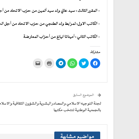
– المقرر الثالث : سيد عالي ولد سيد ألمين من حزب الاتحاد من أ
– الكاتب الاول: لمرابط ولد الطنجي من حزب الاتحاد من أجل ال
– الكاتب الثاني : أميناتا انيانغ من أحزاب المعارضة
مشاركة:
انقر
اضغط
انقر
انقر
اضغط
النقر
للمشاركة
للمشاركة
للمشاركة
للمشاركة
للطباعة
لإرسال
على
على
على
على
(فتح
رابط
فيسبوك
تويتر
WhatsApp
في
Telegram
عبر
(فتح
(فتح
(فتح
(فتح
نافذة
البريد
في
في
في
في
جديدة)
الإلكتروني
نافذة
نافذة
نافذة
نافذة
إلى
جديدة)
جديدة)
جديدة)
جديدة)
صديق
(فتح
الموضوع السابق
في
نافذة
جديدة)
لجنة التوجيه الاسلامي والمصادر البشرية والشؤون الثقافية والاسلام
بالجمعية الوطنية تنتخب مكتبها
مواضيع مشابهة