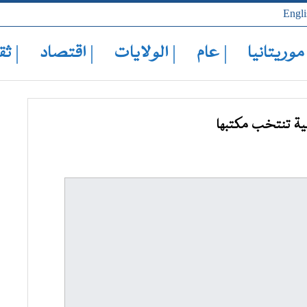
Engli
 موريتانيا
| عام
| الولايات
| اقتصاد
| ثق
ية تنتخب مكتبها