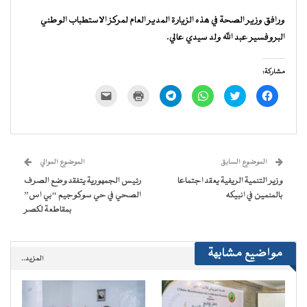
ورافق وزير الصحة في هذه الزيارة المدير العام لمركز الاستطباب الوطني
البروفسير عبد الله ولد سيدي عالي.
مشاركة:
انقر
اضغط
انقر
انقر
اضغط
النقر
للمشاركة
للمشاركة
للمشاركة
للمشاركة
للطباعة
لإرسال
على
على
على
على
(فتح
رابط
فيسبوك
تويتر
WhatsApp
Telegram
في
عبر
(فتح
(فتح
(فتح
(فتح
نافذة
البريد
في
في
في
في
جديدة)
الإلكتروني
نافذة
نافذة
نافذة
نافذة
إلى
جديدة)
جديدة)
جديدة)
جديدة)
صديق
(فتح
الموضوع السابق
الموضوع الموالي
في
نافذة
وزير التنمية الريفية يعقد اجتماعا
رئيس الجمهورية يتفقد وضع الصرف
جديدة)
بالمنمين في انبيكه
الصحي في حي سوكوجيم “بي اس”
بمقاطعة لكصر
مواضيع مشابهة
المزيد..