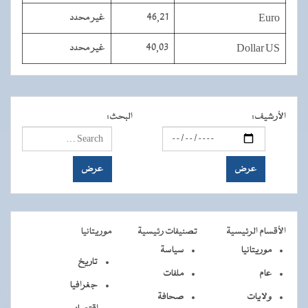
Euro
46,21
غير محدد
Dollar US
40,03
غير محدد
الأرشيف
:
البحث
:
الأقسام الرئيسية
تصنيفات رئيسية
موريتانيا
موريتانيا
سياسة
تاريخ
عام
ملفات
جغرافيا
ولايات
صحافة