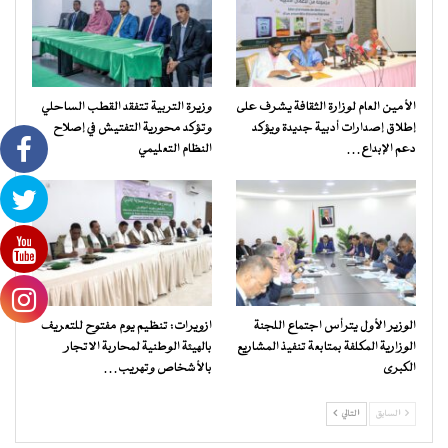
الأمين العام لوزارة الثقافة يشرف على
وزيرة التربية تتفقد القطب الساحلي
إطلاق إصدارات أدبية جديدة ويؤكد
وتؤكد محورية التفتيش في إصلاح
دعم الإبداع…
النظام التعليمي
الوزير الأول يترأس اجتماع اللجنة
ازويرات: تنظيم يوم مفتوح للتعريف
الوزارية المكلفة بمتابعة تنفيذ المشاريع
بالهيئة الوطنية لمحاربة الاتجار
الكبرى
بالأشخاص وتهريب…
السابق
التالي