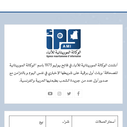
أنشئت الوكالة الموريتانية للأنباء في فاتح يوليو 1975 باسم "الوكالة الموريتانية
للصحافة" وبثت أول برقية على شريطها الإخباري في نفس اليوم و بالتزامن مع
صدور أول عدد من جريدة الشعب بطبعتيها العربية والفرنسية.
أسعار العملات
شراء
بيع