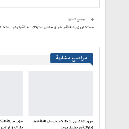
(فتح
(فتح
(فتح
(فتح
نافذة
البريد
في
في
في
في
جديدة)
الإلكتروني
نافذة
نافذة
نافذة
نافذة
إلى
جديدة)
جديدة)
جديدة)
جديدة)
صديق
(فتح
الموضوع السابق
في
نافذة
جديدة)
مستشار وزير الطاقة يدعو إلى خفض استهلاك الطاقة وترشيد استخدام
مواضيع مشابهة
موريتانيا تدين بشدة الاعتداء على ناقلة نفط
حزب صيانة المكت
إماراتية في مضيق هرمز
مقرا له في نواذيبو