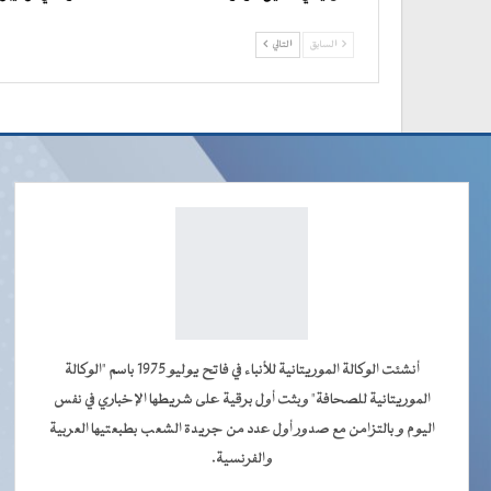
السابق
التالي
أنشئت الوكالة الموريتانية للأنباء في فاتح يوليو 1975 باسم "الوكالة
الموريتانية للصحافة" وبثت أول برقية على شريطها الإخباري في نفس
اليوم و بالتزامن مع صدور أول عدد من جريدة الشعب بطبعتيها العربية
والفرنسية.