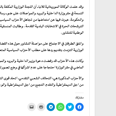
وقد علمت الوكالة الموريتانية للانباء أن اللجنة الوزارية المكلف
التسعة في مقر وزارة الداخلية والبريد والمواصلات على ضوء ر
والحكومة، عبرت فيها عن امتعاضها من تجاهل الأحزاب السياسية في 
الترشحات الحرة في الانتخابات البلدية القادمة . وطالبت المنسقية ف
الوطنية للتشاور .
واتفق الطرفان في الاجتماع على مواصلة التشاور حول هذه القضايا.
الوزارية التزمت بتقديم ردها على مطلب الأحزاب السياسية المتعل
وكانت هذه الأحزاب قد رفضت دعوة وزير الداخلية والبريد والمو
الماضي في مقر الوزارة احتجاجا على عدم اشراكها في وضع تصور للإ
والأحزاب المذكورة هي: التحالف الشعبي التقدمي، اتحاد قوى التقد
من اجل الديمقراطية والتقدم، التجمع من اجل الديمقراطية والوح
مشاركة:
انقر
اضغط
انقر
انقر
اضغط
النقر
للمشاركة
للمشاركة
للمشاركة
للمشاركة
للطباعة
لإرسال
على
على
على
على
(فتح
رابط
فيسبوك
تويتر
WhatsApp
في
Telegram
عبر