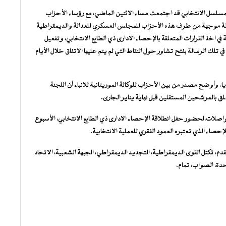
ة بالمسلسل الانتخابي قد اجتمعت مساء الاثنين الماضي، مع رؤساء الأحزاب
سالة موجهة من طرف هذه الأحزاب للمجلس العسكري للعدالة والديمقراطية
اخذ القرارات المتعلقة بالإحصاء الادارى ذي الطابع الانتخابي، وتفعيل
ي تلك الرسالة بفتح تشاور حول النقاط التي لم يتم عليها الاتفاق خلال الأيام
 وأوضح مصدر من بين الأحزاب للوكالة الموريتانية للانباء أن اللجنة
ق بالمرشحين المستقلين قبل نهاية يناير الجارى.
اصلات،لحضور حفل انطلاقة الإحصاء الادارى ذي الطابع الانتخابي، الأسبوع
حصاء الذي تعتبره العمود الفقري للعملية الانتخابية.
م، تكتل القوى الديمقراطية، التجديد الديمقراطي، الجبهة الشعبية، الاتحاد
دة، الصواب، تمام.