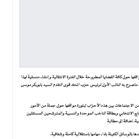
 حول كافة القضايا المطروحة خلال الفترة الانتقالية و إنشاء منسقية لهذا
 ماصرح به النائب الأول لرئيس حزب اتحاد قوى التقدم السيد بابوبكر موسى
 من الاجتماعات بين هذه الأحزاب لبلورة مواقفها حول جملة من الأمور
لطابع الانتخابي وبطاقة الناخب الموحدة والنسبية والمترشحين المستقلين
ة، إضافة إلى مطالبة
بالوسائل الكفيلة باداء مهامها باستقلالية كاملة وشفافية.