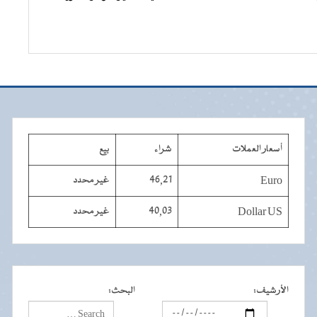
أسعار العملات
شراء
بيع
Euro
46,21
غير محدد
Dollar US
40,03
غير محدد
الأرشيف
:
البحث
: