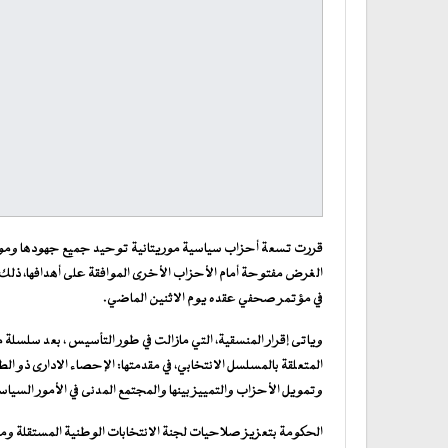
قررت تسعة أحزاب سياسية موريتانية توحيد جميع جهودها ومواقفها
الغرض مفتوحة أمام الأحزاب الأخرى الموافقة على أهدافها، ذلك
في مؤتمر صحفي عقده يوم الاثنين الماضي.
وياتى إقرار المنسقية، التي مازالت في طور التأسيس ، بعد سلسلة
المتعلقة بالمسلسل الانتخابي، في مقدمتها: الإحصاء الادارى ذو ا
وتمويل الأحزاب والتمييز بينها والمجتمع المدنى في الأمور السياسي
الحكومة بتعزيز صلاحيات لجنة الانتخابات الوطنية المستقلة ومدها 