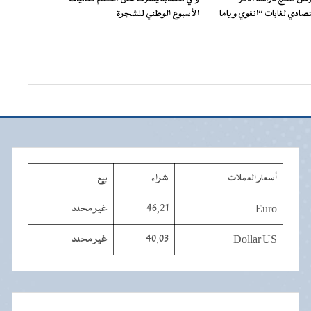
صادي لغابات “انغوي و ياما
الأسبوع الوطني للشجرة
أسعار العملات
شراء
بيع
Euro
46,21
غير محدد
Dollar US
40,03
غير محدد