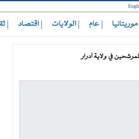
Engli
 موريتانيا
| عام
| الولايات
| اقتصاد
| ثق
لمرشحين في ولاية آدرار