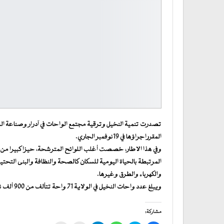
تصدرت تنمية النخيل وترقية مجتمع الواحات في آدرار وصناعة الس
المقرراجراؤها في 19نوفمبر الجاري.
وفي هذا الاطار، خصصت أغلب اللوائح المترشحة، حيزا كبيرا من 
المرتبطة بالحياة اليومية للسكان كالصحة والنظافة والبنى التح
والكهرباء والطرق وغيرها.
ويبلغ عدد واحات النخيل في الولاية 71 واحة تتألف من 900 ألف نخلة .
مشاركة: