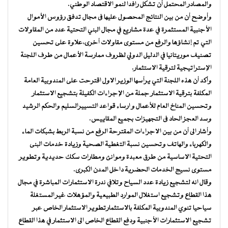
والمصادر المحتمل أن تشكل رافدا لنمو الاقتصاد الوطني.
وأوضح أن من بين النتائج المحصول عليها فى مجال تدفق رؤوس الأموال
الأجنبية المستثمرة في عدة مشاريع في مجال البني التحتية عدد من المقاولات
التي تم إنشاؤها والرفع من مستوى مقاولات أخرى،علاوة على تحسين
تصنيف موريتانيا في الدليل الدولي لظروف ممارسة الأعمال من طرف اللجنة
الإستراتيجية لترقية الاستثمار.
وأكد أن هذه اللجنة التي يرأسها الوزير الاول اقترحت على المندوبية العامة
المكلفة بترقية الاستثمار جملة من الإجراءات الكفيلة بتشجيع الاستثمار
وتحسين المناخ العام للأعمال و ارساء قواعد التسييرالسليم والحكم الرشيد
وسد العجز الحاد فى التجهيزات بجميع المقاييس.
وأشار الى أن من بين الاجراءات المقترحة الرفع من نسبة الربط بشبكات الماء
والكهرباء والهاتف وتحسين نسبة التغطية الصحية وزيادة خدمات البنى
التحتية الاساسية من طرق معبدة وموانئ ومطارات سكك حديدية وتطوير
مستوى نسيج الخدمات الحضرية داخل المدن الكبرى.
وقال انه لتشجيع زيادة عدد السياح وتلافي ندرة الاستثمارات المباشرة في مجال
هذا القطاع وتشجيع استغلال الموارد الطبيعية والمؤهلات غير المستغلة
سياحيا تنوي المندوبية المكلفة بالاستثمارتطوير الاستثمار الخاص عبر
تشجيع الاستثمارات الأجنبية ودفع القطاع الخاص الى الاستثمار في هذا القطاع