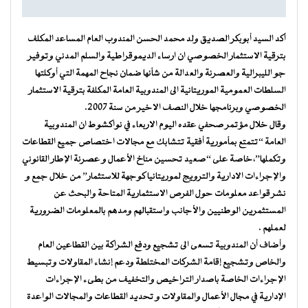
أكد السيد أبوبكر الصديق ولد محمد الحسن المندوب العام المساعد المكلف
بترقية الاستثمار الخصوصي ان ارساء الديموقراطية والسلم المدني وتوفير
جو الليبرالية والعصرنة والعدالة من شأنها ضمان نجاح المهمة التي أوكلتها
السلطات العمومية الموريتانية الى المندوبية العامة المكلفة بترقية الاستثمار
الخصوصي وبرنامجها خلال النصف الاخير من سنة 2007.
وقال خلال مؤتمر صحفي عقده اليوم الاربعاء في نواكشوط ان المندوبية
العامة “تتمتع بمأمورية أفقية تتشابك مع مجالات اختصاص جميع القطاعات
وتكملها”،خاصة على “صعيد تحسين مناخ الأعمال و عصرنة الإطار القانوني
والإجراءات الادارية والترويج لموريتانيا كوجهة للاستثمار” من خلال جمع و
نشر قواعد معلومات حول الفرص الاستثمارية المتاحة والبحث عن
المستثمرين الوطنيين والأجانب واستقبالهم ومدهم بالمعلومات الضرورية
لعملهم .
وأضاف أن المندوبية تسعى الى تشجيع ودفع الشراكة بين القطاعين العام
والخاص وتشجيع إقامة الشركات المختلطة ودعم إنشاء المقاولات وتبسيط
الإجراءات الخاصة باصدار التراخيص والتخفيف من بطىء الإجراءات
الإدارية في مجال الأعمال والمقاولات و تحديد القطاعات والمجالات الواعدة