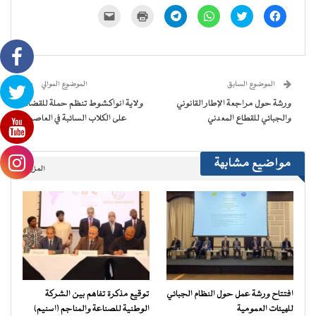
انقر
اضغط
انقر
انقر
اضغط
النقر
للمشاركة
للمشاركة
للمشاركة
للمشاركة
للطباعة
لإرسال
على
على
على
على
(فتح
رابط
فيسبوك
تويتر
WhatsApp
Telegram
في
عبر
(فتح
(فتح
(فتح
(فتح
نافذة
البريد
في
في
في
في
جديدة)
الإلكتروني
نافذة
نافذة
نافذة
نافذة
إلى
جديدة)
جديدة)
جديدة)
جديدة)
صديق
(فتح
الموضوع السابق
الموضوع الموالي
في
نافذة
ورشة حول مراجعة الإطار القانوني
ولاية انواكشوط تنظم حملة للقضاء
جديدة)
والجبائي للقطاع المعدني
على الكلاب السائبة في العاصمة
مواضيع مشابهة
المزيد..
افتتاح ورشة عمل حول النظام الجبائي
توقيع مذكرة تفاهم بين الشركة
للهيئات العمومية
الوطنية للصناعة والمناجم (اسنيم)