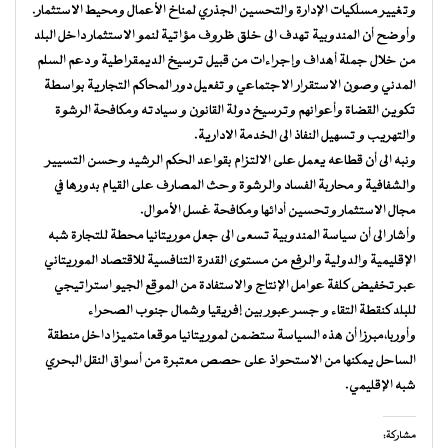
وتغيير مسلكيات الإدارة والتحسين الجذري لمناخ الأعمال ومحيط الاستثمار.
وأوضح أن المندوبية تهدف الى خلق ظروف مؤاتية لنمو الاستثمار داخل البلد
من خلال جملة أهداف وإجراءات من قبيل ترسيخ الديمقراطية و دعم السلم
المدني وصون الاستقرار الاجتماعي و تفعيل دور المحاكم التجارية بواسطة
تكوين القضاة وأعوانهم وترسيخ دولة القانون و سيادته ومكافحة الرشوة
والتهريب و تسهيل النفاذ الى الخدمة الادارية.
ونبه الى أن قطاعه يعمل على الالتزام بقواعد الحكم الرشيد وحسن التسيير
والشفافية و محاربة الفساد والرشوة وحث المصارف على القيام بدورها في
مجال الاستثمار وتحسين أدائها ومكافحة غسل الأموال.
وأشار الى أن سياسة المندوبية تسعى الى جعل موريتانيا محطة للتجارة شبه
الإقليمية والدولية والرفع من مستوى القدرة التنافسية للاقتصاد الموريتاني
عبر تخفيض كلفة عوامل الإنتاج والاستفادة من الموقع الجيو استراتيجي
للبلد كنقطة التقاء و جسر عبور بين إفريقيا وشمال جنوب الصحراء
وأوربا،مبرزا أن هذه السياسة ستضمن لموريتانيا موقعا متميزا داخل منطقة
الساحل يمكنها من الاستحواذ على حصص معتبرة من أسواق النقل البحري
شبه الإقليمي.
مشاركة: