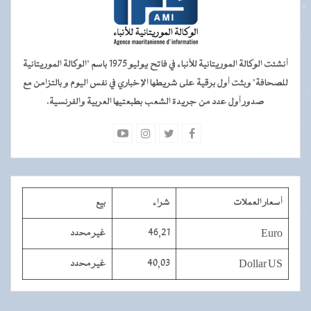
أنشئت الوكالة الموريتانية للأنباء في فاتح يوليو 1975 باسم "الوكالة الموريتانية
للصحافة" وبثت أول برقية على شريطها الإخباري في نفس اليوم و بالتزامن مع
صدور أول عدد من جريدة الشعب بطبعتيها العربية والفرنسية.
أسعار العملات
شراء
بيع
Euro
46,21
غير محدد
Dollar US
40,03
غير محدد