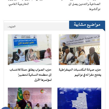
جديدة)
الصناعية والتعدين يصل الى
الخارجية الغامبي
نواكشوط
مواضيع مشابهة
المزيد..
حزب صيانة المكتسبات الديمقراطية
حزب الصواب يطلق حملة للانتساب
يفتتح مقرا له في نواذيبو
إلى منظمته النسائية تحضيرا
لمؤتمرها الأول