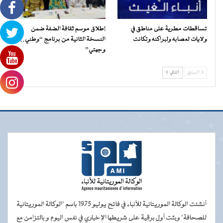
تساقطات مطرية على مناطق في
إطلاق موسم ثقافة الضفة ضمن
ولايات لعصابه ولبراكنه وتكانت
النسخة الثانية من برنامج “وطني…
وجهتي”
السابق
التالي
أنشئت الوكالة الموريتانية للأنباء في فاتح يوليو 1975 باسم "الوكالة الموريتانية
للصحافة" وبثت أول برقية على شريطها الإخباري في نفس اليوم و بالتزامن مع