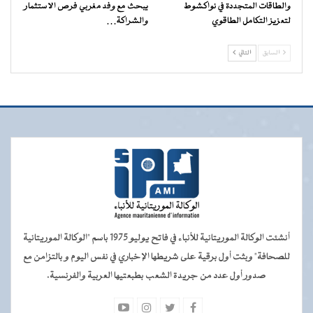
والطاقات المتجددة في نواكشوط
يبحث مع وفد مغربي فرص الاستثمار
لتعزيز التكامل الطاقوي
والشراكة…
السابق
التالي
أنشئت الوكالة الموريتانية للأنباء في فاتح يوليو 1975 باسم "الوكالة الموريتانية
للصحافة" وبثت أول برقية على شريطها الإخباري في نفس اليوم و بالتزامن مع
صدور أول عدد من جريدة الشعب بطبعتيها العربية والفرنسية.