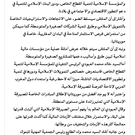
والمؤسسة الإسلامية لتنمية القطاع الخاص، ودور البنك الإسلامي للتنمية في
دعم التطور الاقتصادي والاجتماعي في بلادنا.
وأشار إلى أن الملتقى سيسلط الضوء على الاتجاهات والاستراتيجيات الخاصة
بالتمويل الإسلامي وطرق تنمية الشركات الصغيرة والمتوسطة، كما سيمكن
من استعراض فرص الاستثمار المتاحة في البلدان المغاربية، خاصة في
موريتانيا.
ونبه إلى أن الملتقى سيتم خلاله عرض أمثلة عملية من مؤسسات مالية
إسلامية تبين طرق وأساليب دعمها للمشاريع الصغيرة والمتوسطة.
أماالسيد خالد محمد العبودي الرئيس التنفيذي للمؤسسة الإسلامية لتنمية
القطاع الخاص، فاستعرض خصائص التمويلات الإسلامية ودورها في تنمية
وتطوير الاقتصاديات الناشئة، مبرزا أنه لاحظ رغبة واستعداد دول المغرب
العربي لإتاحة الفرصة للصيرفة الإسلامية.
واعتبر أنه لا يوجد أفضل من موريتانيا لإطلاق المبادرات الخاصة للصيرفة
الإسلامية التي تعتبر رائدة على مستوى المنطقة.
وقال العبودي إن العالم بدأ يفهم أسس الصيرفة الإسلامية التي أثبتت قدرتها
على البقاء والاستمرار خلال مختلف الأزمات المالية، كما أكدت قدرتها على
معالجة آثار هذه الأزمات والتخفيف من وطأتها.
ومن جانبه أشاد السيد محمد ولد الطايع رئيس الجمعية المهنية للبنوك