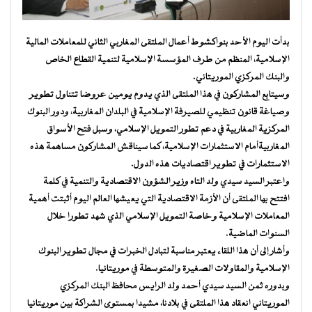
بدأت اليوم الأحد بنواكشوط أعمال الملتقى المغاربي الثاني للمعاملات المالية
الإسلامية، المنظم من طرف المؤسسة الإسلامية لتنمية القطاع الخاص
والبنك المركزي الموريتاني.
وسيتابع المشاركون في هذا الملتقى الذي يدوم يومين عروضا تتناول تطوير
وصياغة قانون تنظيمي للصيرفة الإسلامية في البلدان المغاربية، ودور البنوك
المركزية المغاربية في دعم تطور التمويل الإسلامي، وسبل فتح الأسواق
المغاربيةأمام الاستثمارات الإسلامية، كما سيناقش المشاركون مساهمة هذه
الاستثمارات في تطوير اقتصاديات هذه الدول.
واعتبر السيد سيدي ولد التاه وزير الشؤون الاقتصادية والتنمية في كلمة
افتتح بها الملتقى أن الأزمة الاقتصادية التي يعيشها العالم اليوم أثبتت أهمية
المعاملات الإسلامية وخاصة التمويل الإسلامي الذي شهد تطورا خلال
السنوات الماضية.
وأشار إلى أن هذا اللقاء يعتبر مناسبة لتبادل الخبرات في مجال تطوير البنوك
الإسلامية والمقاولات الصغيرة والمتوسطة في موريتانيا.
وبدوره ثمن السيد سيدي أحمد ولد الرايس محافظ البنك المركزي
الموريتاني انعقاد هذا الملتقى في بلادنا، مشيدا بمستوى الشراكة بين موريتانيا