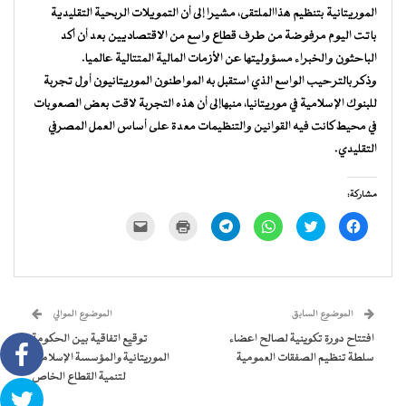
الموريتانية بتنظيم هذاالملتقى، مشيرا إلى أن التمويلات الربحية التقليدية
باتت اليوم مرفوضة من طرف قطاع واسع من الاقتصاديين بعد أن أكد
الباحثون والخبراء مسؤوليتها عن الأزمات المالية المتتالية عالميا.
وذكر بالترحيب الواسع الذي استقبل به المواطنون الموريتانيون أول تجربة
للبنوك الإسلامية في موريتانيا، منبهاإلى أن هذه التجربة لاقت بعض الصعوبات
في محيط كانت فيه القوانين والتنظيمات معدة على أساس العمل المصرفي
التقليدي.
مشاركة:
انقر
اضغط
انقر
انقر
اضغط
النقر
للمشاركة
للمشاركة
للمشاركة
للمشاركة
للطباعة
لإرسال
على
على
على
على
(فتح
رابط
فيسبوك
تويتر
WhatsApp
Telegram
في
عبر
(فتح
(فتح
(فتح
(فتح
نافذة
البريد
في
في
في
في
جديدة)
الإلكتروني
نافذة
نافذة
نافذة
نافذة
إلى
جديدة)
جديدة)
جديدة)
جديدة)
صديق
(فتح
الموضوع السابق
الموضوع الموالي
في
نافذة
افتتاح دورة تكوينية لصالح اعضاء
توقيع اتفاقية بين الحكومة
جديدة)
سلطة تنظيم الصفقات العمومية
الموريتانية والمؤسسة الإسلامية
لتنمية القطاع الخاص