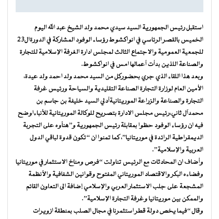
استقبل رئيس الجمهورية السيد سيدي محمد ولد الشيخ عبد الله اليوم
الخميس بالقصر الرئاسي في انواكشوط رؤساء الوفود المشاركة في الدورةال23
للجمعية العمومية والاجتماع الثالث لمجلس ادارة الغرفة الإسلامية للتجارة
والصناعة اللذين بدأت أعمالها امس في انواكشوط.
وبعد هذا اللقاء الذي جري بحضوركل من السيد محمد ولد احمد ولد عيدة،
الأمين العام لوزارة التجارة الصناعة التقليدية والسياحة ورئيس غرفة
التجارة والصناعة والزراعة الموريتانيةأدلي السيد خليفة بن جاسم بن
محمدآل ثاني،رئيس مجلس الادارة بتصريح للوكالة الموريتانية للأنباءاوضح
فيه ان رؤساء الوفود حظوا بمقابلة رئيس الجمهورية و”هنأوه على التجربة
الديمقراطية الرائدة في موريتانيا”، كما تمنوا ان “تكون قدوة لباقي الدول
العربية والإسلامية”.
وأضاف ان المحادثات مع الرئيس تناولت “فرص ومناخ الاستثمار في موريتانيا
وفضاءه البكر والاقتصاد الموريتاني المفتوح وقوانين الشفافية والأنظمة
المشجعة على جلب الاستثمار العربي والإسلامي إضافة الى التعاون القائم
والممكن بين موريتانيا وغرفة التجارة الإسلامية”.
وقال “فيما يخص دولة قطر استثمرنا في مجال الصلب بمنطقة ازويرات