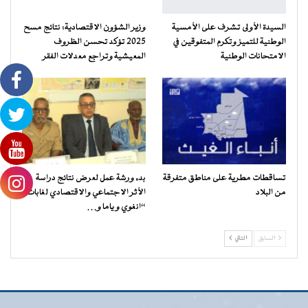
السيدة الأولى تشرف على الأمسية
وزير الشؤون الاقتصادية: نتائج مسح
الوطنية للتميز وتكرم المتفوقين في
2025 تؤكد تحسن الظروف
الامتحانات الوطنية
المعيشية وتراجع معدلات الفقر
تساقطات مطرية على مناطق متفرقة
بدء ورشة عمل لعرض نتائج دراسة
من البلاد
الأثر الاجتماعي والاقتصادي لغابات
“انغوي و ياما و…
السابق
التالي