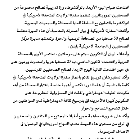
افتتحت صباح اليوم الأربعاء بانواكشوط دورة تدريبية لصالح مجموعة من
الصحفيين الموريتانيين،تنظمها سفارة الولايات المتحدة الأمريكية في
انواكشوط بالتعاون مع السلطة العليا للصحافة والسمعيات البصرية.
وأكدت السفارة الأمريكية في بيان أصدرته بالمناسبة، أن هذه الدورة منظمة
لصالح 50 صحفيا من الصحافة الرسمية والحرة، وتنعشها مديرة مركز
الصحفيين في الجامعة الأمريكية بلبنان .
وأضاف البيان أن التكوين سيتم على مرحلتين ، تختص الأولى بالصحافة
العربية وافتتحت الاثنين الماضي، ب 27 صحفيا عربيا واستمرت يومين على
،فى حين افتتحت الثانية اليوم الأربعاء لصالح الصحفيين الفرنسيين.
وأكد السفير شارل توينيغ القائم بأعمال سفارة الولايات المتحدة الأمريكية، في
كلمة بالمناسبة، أن هذه الدورة تكتسي أهمية خاصة باعتبار الصحافة من أهم
مكونات الطيف الديمقراطي ولذلك فان المسؤولية المطروحة على
المكونين كبيرة فالأمر يتعلق بترسيخ ثقافة الديمقراطية لدى المواطنين من
خلال تشجيع التسامح والحوار.
وأكد على ضرورة مساهمة جميع أطياف المجتمع من المثقفين والصحفيين
في الرفع من مستوى هذه المهمة، متمنيا النجاح لموريتانيا في الوصول إلى
الأهداف المرسومة.