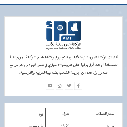
أنشئت الوكالة الموريتانية للأنباء في فاتح يوليو 1975 باسم "الوكالة الموريتانية
للصحافة" وبثت أول برقية على شريطها الإخباري في نفس اليوم و بالتزامن مع
صدور أول عدد من جريدة الشعب بطبعتيها العربية والفرنسية.
أسعار العملات
شراء
بيع
Euro
46,21
غير محدد