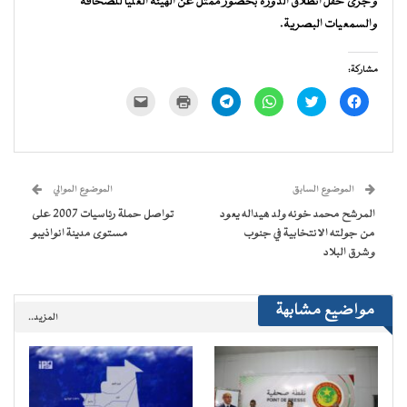
وجرى حفل انطلاق الدورة بحضور ممثل عن الهيئة العليا للصحافة
والسمعيات البصرية.
مشاركة:
انقر
اضغط
انقر
انقر
اضغط
النقر
للمشاركة
للمشاركة
للمشاركة
للمشاركة
للطباعة
لإرسال
على
على
على
على
(فتح
رابط
فيسبوك
تويتر
WhatsApp
Telegram
في
عبر
(فتح
(فتح
(فتح
(فتح
نافذة
البريد
في
في
في
في
جديدة)
الإلكتروني
نافذة
نافذة
نافذة
نافذة
إلى
جديدة)
جديدة)
جديدة)
جديدة)
صديق
(فتح
الموضوع السابق
الموضوع الموالي
في
نافذة
المرشح محمد خونه ولد هيداله يعود
تواصل حملة رئاسيات 2007 على
جديدة)
من جولته الانتخابية في جنوب
مستوى مدينة انواذيبو
وشرق البلاد
مواضيع مشابهة
المزيد..