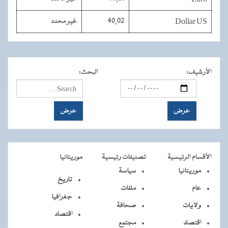
Dollar US
40,02
غير محدد
الأرشيف
:
البحث
:
الأقسام الرئيسية
تصنيفات رئيسية
موريتانيا
موريتانيا
سياسة
تاريخ
عام
ملفات
جغرافيا
ولايات
صحافة
اقتصاد
اقتصاد
مجتمع