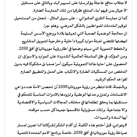
لاجتلاب منافع عاجلة يؤثر سلبا على تسيير البلد وبالتالي على مستقبل
الاجيال بمن فيهم ابناء المنتفع ظرفيا من تلك الممارسة الضارة.
كما ان ممارسة التقري العشوائي – على سبيل المثال – تجعل من المستحيل
توفير الخدمات للمواطنين بالشكل المرضي. وهلم جرا.
ان معالجة الوضعية الصعبة التي تعيشها بلادنا ووضع الأسس السليمة
لنهضتها تقتضي تعبئة موارد كبيرة داخلية وخارجية لتمويل المشاريع
والخطط التنموية التي سيتم وضعها في اطار رؤية موريتانيا في أفق 2030.
ومن المؤكد، في ظل المناسفة العالمية الشديدة على الموارد والاسواق، ان
الحصول على احتياجاتنا التمويلية سيكون أمرا صعبا بل مشكوكا فيه بدون
التخلص من المسلكيات الضارة والانكباب على العمل والتطبيق الصارم
لقواعد الحكم الرشيد.
وبالجملة، فاننا ننتظر من رؤية موريتانيا 2030 أن تحصن الامة ضد دواعي
الانقسامات وتعزز وحدتها الوطنية وتزودها بالادوات المناسبة للتحكم في
مستقبلها بما يحقق تطلعاتها في مختلف المجالات السياسية والاقتصادية
والاجتماعية. وتلك مسؤولية نتاقسمها جميعا كل حسب موقعه.
أيها السادة والسيدات،
لايفوتني، قبل أختتم هذه الكلمة، أن أقدم الشكر لشركائنا الداعمين لمسار
صياغة رؤية موريتانيا في أفق 2030، خاصة برنامج الامم المتحدة للتنمية