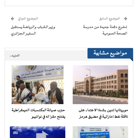
(فتح
(فتح
(فتح
(فتح
نافذة
البريد
في
في
في
في
جديدة)
الإلكتروني
نافذة
نافذة
نافذة
نافذة
إلى
جديدة)
جديدة)
جديدة)
جديدة)
صديق
(فتح
الموضوع السابق
الموضوع الموالي
في
نافذة
تخرج دفعة جديدة من مدرسة
وزير الشباب والرياضة يستقبل
جديدة)
الصحة العمومية
السفير الجزائري
مواضيع مشابهة
المزيد..
موريتانيا تدين بشدة الاعتداء على
حزب صيانة المكتسبات الديمقراطية
ناقلة نفط إماراتية في مضيق هرمز
يفتتح مقرا له في نواذيبو