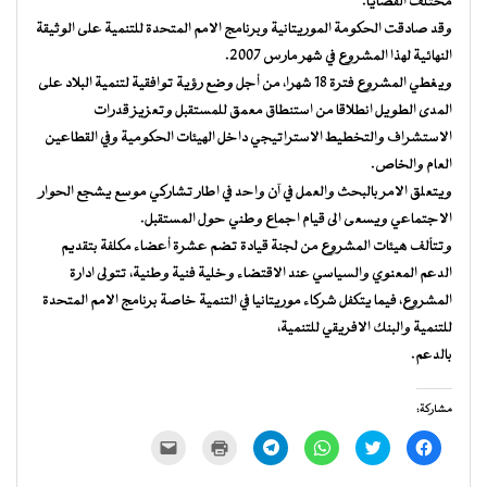
مختلف القضايا.
وقد صادقت الحكومة الموريتانية وبرنامج الامم المتحدة للتنمية على الوثيقة
النهائية لهذا المشروع في شهر مارس 2007.
ويغطي المشروع فترة 18 شهرا، من أجل وضع رؤية توافقية لتنمية البلاد على
المدى الطويل انطلاقا من استنطاق معمق للمستقبل وتعزيز قدرات
الاستشراف والتخطيط الاستراتيجي داخل الهيئات الحكومية وفي القطاعين
العام والخاص.
ويتعلق الامر بالبحث والعمل في آن واحد في اطار تشاركي موسع يشجع الحوار
الاجتماعي ويسعى الى قيام اجماع وطني حول المستقبل.
وتتألف هيئات المشروع من لجنة قيادة تضم عشرة أعضاء مكلفة بتقديم
الدعم المعنوي والسياسي عند الاقتضاء وخلية فنية وطنية، تتولى ادارة
المشروع، فيما يتكفل شركاء موريتانيا في التنمية خاصة برنامج الامم المتحدة
للتنمية والبنك الافريقي للتنمية،
بالدعم.
مشاركة:
انقر
اضغط
انقر
انقر
اضغط
النقر
للمشاركة
للمشاركة
للمشاركة
للمشاركة
للطباعة
لإرسال
على
على
على
على
(فتح
رابط
فيسبوك
تويتر
WhatsApp
Telegram
في
عبر