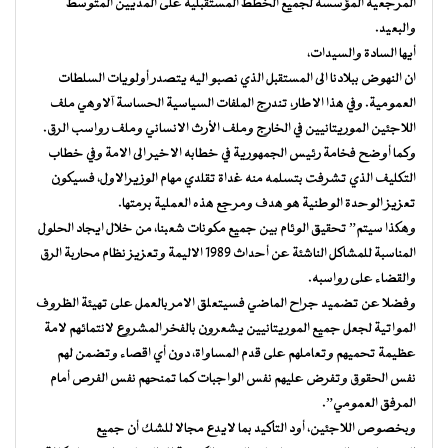
المرجعية المؤسسة لجميع الخطط المستقبلية على المديين المتوسط
والبعيد.
أيها السادة والسيدات،
ان النهوض ببلادنا الى المستقبل الذي نصبو اليه يتصدر أولويات السلطات
العمومية. وفي هذا الاطار، تندرج الملفات السياسية الحساسة آلاوهي ملف
اللاجئين الموريتانيين في الخارج وملف الأرث الانساني وملف رواسب الرق.
وكما أوضح فخامة رئيس الجمهورية في خطابه الاخير الى الامة وفي خطاب
التكليف الذي تشرفت بتسلمه منه غداة تقلدي مهام الوزيرالاول، فسيكون
تعزيز الوحدة الوطنية هو هدف ومرجع هذه العملية برمتها.
وهكذا سيتم” تحقيق الوئام بين جميع مكونات شعبنا، من خلال ايجاد الحلول
المناسبة للمشاكل الناشئة عن أحداث 1989 الاليمة وتعزيز نظام محاربة الرق
والقضاء على رواسبه.
وفضلا عن تضميد جراح الماضي فسيتعلق الامر بالعمل على تهيئة الظروف
المواتية لجعل جميع الموريتانيين يشعرون بالفخر المشروع لانتمائهم لامة
عظيمة تحميهم وتعاملهم على قدم المساواة، دون أي اقصاء وتضمن لهم
نفس الحقوق وتفرض عليهم نفس الواجبات كما تمنحهم نفس الفرص أمام
المرفق العمومي”.
وبخصوص اللاجئين، أود التأكيد بما لايدع مجالا للشك أن جميع