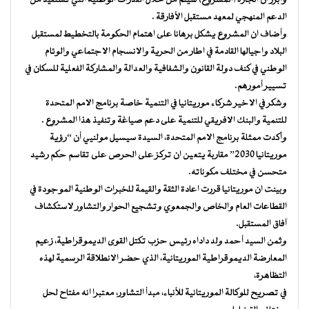
وأبرز ان انجازه (المشروع) سيتم من خلال القدرات الوطنية التي تستفيد من
الدعم المنهجي لمعهد مستقبل الأفارقة .
وأضاف ان المشروع يشكل برهانا على اهتمام الحكومة بالتخطيط لمستقبل
البلاد واجيالها القادمة في اطار من الحرية والانسجام الاجتماعي والوئام
الوطني في كنف دولة القانون والشفافية والعدالة والمشاركة الفعلية للسكان في
تسيير أمورهم.
وشكر في الاخير شركاء موريتانيا في التنمية خاصة برنامج الامم المتحدة
للتنمية والبنك الافريقي للتنمية على دعم صياغة وتنفيذ هذا المشروع .
وأكدت ممثلة برنامج الامم المتحدة، السيدة سيسيل مولنيي أن “رؤية
موريتانيا 2030” مقاربة يتعين ان تركز على الحرص على تقاسم حكم رشيد
متحسن في مختلف مكوناته.
وبينت ان موريتانيا قررت اعادة الثقة والقيمة للخبرات الوطنية الموجودة في
القطاعات العام والخاص والجمعوي وتشجيع الحوار والتشاور لاستكشاف
آفاق المستقبل.
وثمن السيد أحمد ولد داداه رئيس حزب تكتل القوى الديموقراطية، زعيم
المعارضة الديموقراطية الموريتانية، الذي حضر الانطلاقة الرسمية لهذه
التظاهرة،
في تصريح للوكالة الموريتانية للأنباء، مبدأ التشاور، معتبرا انه مفتاح لحل