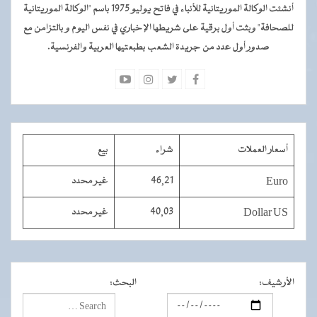
أنشئت الوكالة الموريتانية للأنباء في فاتح يوليو 1975 باسم "الوكالة الموريتانية
للصحافة" وبثت أول برقية على شريطها الإخباري في نفس اليوم و بالتزامن مع
صدور أول عدد من جريدة الشعب بطبعتيها العربية والفرنسية.
أسعار العملات
شراء
بيع
Euro
46,21
غير محدد
Dollar US
40,03
غير محدد
الأرشيف
:
البحث
: