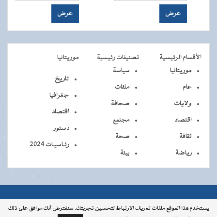
الأقسام الرئيسية
تصنيفات رئيسية
موريتانيا
موريتانيا
سياسة
تاريخ
عام
ملفات
جغرافيا
ولايات
صحافة
اقتصاد
اقتصاد
مجتمع
دستور
ثقافة
صحة
رئـاسيـات 2024
رياضة
بيئة
جميــــع
جميع الحقوق محفوظة © 2026 - الوكالة الموريتانية للأنباء
يستخدم هذا الموقع ملفات تعريف الارتباط لتحسين تجربتك. سنفترض أنك موافق على ذلك