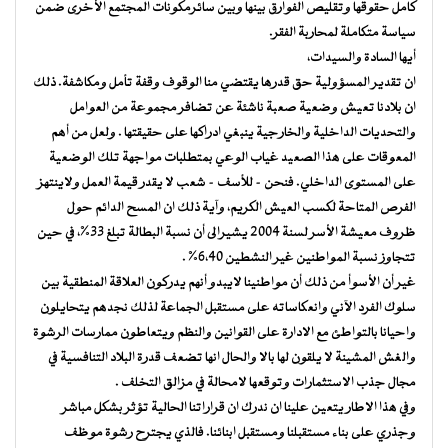
كامل حقوقها وتقليص الفوارق بينها وبين سائرمكونات المجتمع الأخرى ضمن
سياسة متكاملة لمحاربة الفقر.
أيها السادة والسيدات،
ان تقدير المسؤولية حق قدرها يقتضي منا الوقوف وقفة تأمل ومكاشفة. ذلك
ان بلادنا تعيش وضعية صعبة ناشئة عن تضافر مجموعة من العوامل
والتحديات الداخلية والخارجية ينبغي ادراكها على حقيقتها . ولعل من أهم
المعوقات على هذا الصعيد غياب الوعي بمتطلبات مواجهة تلك الوضعية
على المستوى الداخلي. فنحن – للأسف – شعب لا يقدر قيمة العمل ولاينتهز
الفرص المتاحة لكسب العيش الكريم، وآية ذلك ان المسح الدائم حول
ظروف معيشة الأسر لسنة 2004 يشيرالى أن نسبة البطالة تبلغ 33%، في حين
تتجاوز نسبة المواطنين غير النشطين 6،40% .
غير أن الأسوأ من ذلك أن مواطنينا لايبدو أنهم يدركون العلاقة المنطقية بين
سلوك الفرد الآني وانعكاساته على مستقبل الجماعة لذلك نجدهم يتحايلون
واحيانا بالتواطئ مع الادارة على القوانين والنظم ويتعاطون ممارسات الرشوة
والغش المشينة لا يلقون لها بالا والحال انها تضعف قدرة البلاد التنافسية في
مجال جذب الاستثمارات وتوقعها لامحالة في مزالق التخلف .
وفي هذا الاطار يتعين علينا ان ندرك ان قراراتنا الحالية تؤثر بشكل مباشر
وجذري على بناء مستقبلنا ومستقبل ابنائنا. فالذي يجترح رشوة موظف