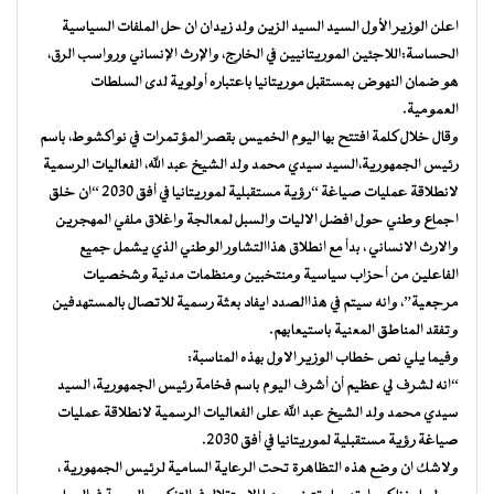
اعلن الوزير الأول السيد السيد الزين ولد زيدان ان حل الملفات السياسية
الحساسة:اللاجئين الموريتانيين في الخارج، والإرث الإنساني ورواسب الرق،
هو ضمان النهوض بمستقبل موريتانيا باعتباره أولوية لدى السلطات
العمومية.
وقال خلال كلمة افتتح بها اليوم الخميس بقصر المؤتمرات في نواكشوط، باسم
رئيس الجمهورية،السيد سيدي محمد ولد الشيخ عبد الله، الفعاليات الرسمية
لانطلاقة عمليات صياغة “رؤية مستقبلية لموريتانيا في أفق 2030 “ان خلق
اجماع وطني حول افضل الاليات والسبل لمعالجة واغلاق ملفي المهجرين
والارث الانساني ، بدأ مع انطلاق هذاالتشاور الوطني الذي يشمل جميع
الفاعلين من أحزاب سياسية ومنتخبين ومنظمات مدنية وشخصيات
مرجعية”، وانه سيتم في هذاالصدد ايفاد بعثة رسمية للاتصال بالمستهدفين
وتفقد المناطق المعنية باستيعابهم.
وفيما يلي نص خطاب الوزير الاول بهذه المناسبة:
“انه لشرف لي عظيم أن أشرف اليوم باسم فخامة رئيس الجمهورية، السيد
سيدي محمد ولد الشيخ عبد الله على الفعاليات الرسمية لانطلاقة عمليات
صياغة رؤية مستقبلية لموريتانيا في أفق 2030.
ولاشك ان وضع هذه التظاهرة تحت الرعاية السامية لرئيس الجمهورية ،