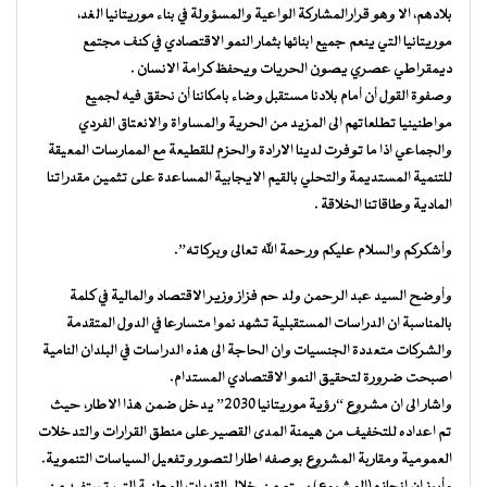
بلادهم، الا وهو قرارالمشاركة الواعية والمسؤولة في بناء موريتانيا الغد،
موريتانيا التي ينعم جميع ابنائها بثمار النمو الاقتصادي في كنف مجتمع
ديمقراطي عصري يصون الحريات ويحفظ كرامة الانسان .
وصفوة القول أن أمام بلادنا مستقبل وضاء بامكاننا أن نحقق فيه لجميع
مواطنينيا تطلعاتهم الى المزيد من الحرية والمساواة والانعتاق الفردي
والجماعي اذا ما توفرت لدينا الارادة والحزم للقطيعة مع الممارسات المعيقة
للتنمية المستديمة والتحلي بالقيم الايجابية المساعدة على تثمين مقدراتنا
المادية وطاقاتنا الخلاقة .
وأشكركم والسلام عليكم ورحمة الله تعالى وبركاته”.
وأوضح السيد عبد الرحمن ولد حم فزاز وزير الاقتصاد والمالية في كلمة
بالمناسبة ان الدراسات المستقبلية تشهد نموا متسارعا في الدول المتقدمة
والشركات متعددة الجنسيات وان الحاجة الى هذه الدراسات في البلدان النامية
اصبحت ضرورة لتحقيق النمو الاقتصادي المستدام.
واشار الى ان مشروع “رؤية موريتانيا 2030” يدخل ضمن هذا الاطار، حيث
تم اعداده للتخفيف من هيمنة المدى القصير على منطق القرارات والتدخلات
العمومية ومقاربة المشروع بوصفه اطارا لتصور وتفعيل السياسات التنموية.