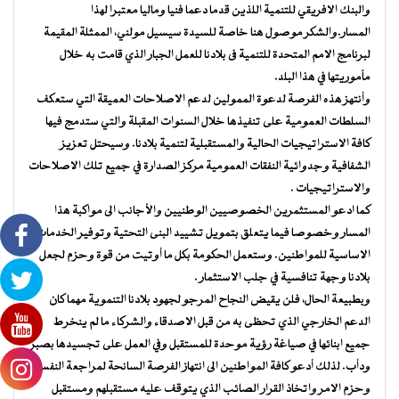
والبنك الافريقي للتنمية اللذين قدما دعما فنيا وماليا معتبرا لهذا
المسار.والشكر موصول هنا خاصة للسيدة سيسيل مولني، الممثلة المقيمة
لبرنامج الامم المتحدة للتنمية فى بلادنا للعمل الجبار الذي قامت به خلال
مأموريتها في هذا البلد.
وأنتهز هذه الفرصة لدعوة الممولين لدعم الاصلاحات العميقة التي ستعكف
السلطات العمومية على تنفيذها خلال السنوات المقبلة والتي ستدمج فيها
كافة الاستراتيجيات الحالية والمستقبلية لتنمية بلادنا. وسيحتل تعزيز
الشفافية وجدوائية النفقات العمومية مركز الصدارة في جميع تلك الاصلاحات
والاستراتيجيات .
كما ادعو المستثمرين الخصوصيين الوطنيين والأجانب الى مواكبة هذا
المسار وخصوصا فيما يتعلق بتمويل تشييد البنى التحتية وتوفير الخدمات
الاساسية للمواطنين. وستعمل الحكومة بكل ما أوتيت من قوة وحزم لجعل
بلادنا وجهة تنافسية في جلب الاستثمار .
وبطبيعة الحال، فلن يقيض النجاح المرجو لجهود بلادنا التنموية مهما كان
الدعم الخارجي الذي تحظى به من قبل الاصدقاء والشركاء ما لم ينخرط
جميع ابنائها في صياغة رؤية موحدة للمستقبل وفي العمل على تجسيدها بصبر
ودأب. لذلك أدعو كافة المواطنين الى انتهاز الفرصة السانحة لمراجعة النفس
وحزم الامر واتخاذ القرار الصائب الذي يتوقف عليه مستقبلهم ومستقبل