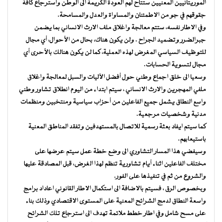
الموريتانيين المعنيين ستتاح لهم العودة الكريمة الى الوطن واسترجاع كافة
جقوقهم في جو من الاطمئنان والمساواة والعدل والمسامحة.
وفي الاطار نفسه، ستتم معالجة واغلاق ملف الارث الانساني بما يضمن
جبرالضرر وتضميد الجراح . ولن يكون هناك، بحال من الأحوال، أي مجال
للتوظيف السياسي المغرض لهذه العملية، كما لن يكون هنالك بالأحرى أي
مجال لتسوية الحسابات.
وسعيا الى خلق اجماع وطني حول أفضل الآليات والسبل لمعالجة واغلاق
ملفي المهجرين والارث الانساني ، سيتم ابتداء من اليوم انطلاق تشاور وطني
واسع النطاق يشمل جميع الفاعلين من أحزاب سياسية ومنتخبين ومنظمات
مدنية وشخصيات مرجعية.
كما سيتم ايفاد بعثة رسمية للاتصال بالمستهدفين وتفقد المناطق المعنية
باستيعابهم.
وسيفضي هذا المسار التشاوري الى وضع خطة عمل سيتم عرضها على
مختلف الفاعلين اثناء أيام تشاورية تنظم لهذا الغرض، قبل المصادقة عليها
والشروع من ثم في تنفيذها على الفور.
وبخصوص الرق ، فسيتم بالاضافة الى استكمال الاطار القانوني اعاداد برامج
واسعة النطاق لدمج الشرائح المعنية على المستوى الاقتصادي وذلك بناء
على مسح شامل وفي اطار خطط ملائمة تهدف الى استرجاع تلك الشرائح