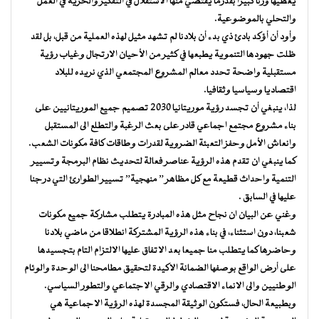
يعطيها وزنا كبيرا بقدرما يقتضي منها الاستقلال في التفكير والحرية في العمل
والتحلي بالموضوعية.
وأود أن أؤكد بادئ ذي بدء أن بلادنا لم تشهد مثيل لهذه العملية من قبل، بل لقد
ظلت جهودها التنموية يطبعها في كثير من الأحيان الارتجال وغياب رؤية
مستقبلية واضحة تحدد معالم المشروع المجتمعي الذي نريده للبلاد
اقتصاديا وسياسيا وثقافيا.
لذا، ينبغي أن تجسد رؤية موريتانيا 2030 تصميم جميع الموريتانيين على
بناء مشروع مجتمع اجماعي قادر على بعث الرغبة والتطلع الى المستقبل
وانعاش الأمل وحفز التعبئة الضروية لقدرات وطاقات كافة مكونات الشعب.
كما ينبغي ان تقدم هذه الرؤية عناصر فعالة لتحديث نظام البرمجة وتسيير
التنمية واحداث قطيعة مع كل مظاهر ” منهجية” تسيير الطوارئ التي درجنا
عليها في السابق .
وغني عن البيان ان نجاح مثل هذه المبادرة يتطلب مشاركة جميع مكونات
شعبنا، دون استثناء، في بناء هذه الرؤية المشتركة انطلاقا من ماضي بلادنا
وحاضرها كما يتطلب منا جميعا بعد الاتفاق عليها الالتزام التام بتجسيدها
على أرض الواقع بوصفها الضمانة الاكيدة لتحقيق مطامحنا الى الوحدة والوئام
الوطنيين والى الانماء الاقتصادي والرقي الاجتماعي والتطور السياسي.
وبطبيعة الحال، فستكون الوثيقة المجسدة لهذه الرؤية الاجماعية هي