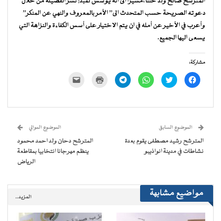
المترشح صالح ولد حننا ،مشيرا الى انه يؤسس لمبدإ نشر الفضيلة من خلال
دعوته الصريحة حسب المتحدث الى” الأمر بالمعروف والنهي عن المنكر”
وأعرب في الأخير عن أمله في ان يتم الاختيار على أسس الكفاءة والنزاهة التي
يسعى اليها الجميع.
مشاركة:
انقر
اضغط
انقر
انقر
اضغط
النقر
للمشاركة
للمشاركة
للمشاركة
للمشاركة
للطباعة
لإرسال
على
على
على
على
(فتح
رابط
فيسبوك
تويتر
WhatsApp
Telegram
في
عبر
(فتح
(فتح
(فتح
(فتح
نافذة
البريد
في
في
في
في
جديدة)
الإلكتروني
نافذة
نافذة
نافذة
نافذة
إلى
جديدة)
جديدة)
جديدة)
جديدة)
صديق
(فتح
الموضوع السابق
الموضوع الموالي
في
نافذة
المترشح رشيد مصطفى يقوم بعدة
المترشح دحان ولد احمد محمود
جديدة)
نشاطات في مدينة انواذيبو
ينظم مهرجانا انتخابيا بمقاطعة
الرياض
مواضيع مشابهة
المزيد..