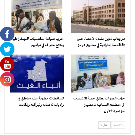
موريتانيا تدين بشدة الاعتداء على
حزب صيانة المكتسبات الديمقراطية
ناقلة نفط إماراتية في مضيق هرمز
يفتتح مقرا له في نواذيبو
حزب الصواب يطلق حملة للانتساب
تساقطات مطرية على مناطق في
إلى منظمته النسائية تحضيرا
ولايات لعصابه ولبراكنه وتكانت
لمؤتمرها الأول
السابق
التالي