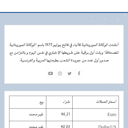
أنشئت الوكالة الموريتانية للأنباء في فاتح يوليو 1975 باسم "الوكالة الموريتانية
للصحافة" وبثت أول برقية على شريطها الإخباري في نفس اليوم و بالتزامن مع
صدور أول عدد من جريدة الشعب بطبعتيها العربية والفرنسية.
أسعار العملات
شراء
بيع
Euro
46,21
غير محدد
Dollar US
40,03
غير محدد