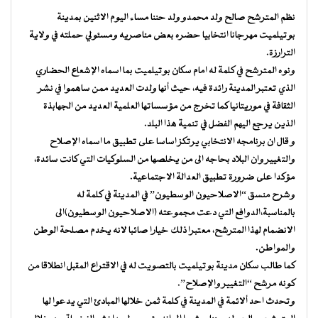
نظم المترشح صالح ولد محمدو ولد حننا مساء اليوم الاثنين بمدينة
بوتيلميت مهرجانا انتخابيا حضره بعض مناصريه ومسئولي حملته في ولاية
الترارزة.
ونوه المترشح في كلمة له امام سكان بوتيلميت بما اسماه الإشعاع الحضاري
الذي تعتبر المدينة رائدة فيه، حيث أنها ولدت العديد ممن ساهموا في نشر
الثقافة في موريتانيا كما تخرج من مؤسساتها العلمية العديد من الجهابذة
الذين يرجع اليهم الفضل في تنمية هذا البلد.
و قال ان برنامجه الانتخابي يرتكز اساسا على تطبيق ما اسماه الإصلاح
والتغيير وان البلاد بحاجه الى من يخلصها من السلوكيات التي كانت سائدة،
مؤكدا على ضرورة تطبيق العدالة الاجتماعية.
وشرح منسق “الاصلاحيون الوسطيون” في المدينة في كلمة له
بالمناسبة،الدوافع التي دعت مجموعته (الاصلاحيون الوسطيون)الى
الانضمام لهذا المترشح، معتبرا ذلك خيارا صائبا لانه يخدم مصلحة الوطن
والمواطن.
كما طالب سكان مدينة بوتيلميت بالتصويت له في الاقتراع المقبل انطلاقا من
كونه مرشح “التغيير والإصلاح”.
وتحدث احد ألائمة في المدينة في كلمة ثمن خلالها المبادئ التي يدعوا لها