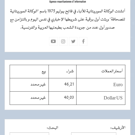
أنشئت الوكالة الموريتانية للأنباء في فاتح يوليو 1975 باسم "الوكالة الموريتانية
للصحافة" وبثت أول برقية على شريطها الإخباري في نفس اليوم و بالتزامن مع
صدور أول عدد من جريدة الشعب بطبعتيها العربية والفرنسية.
أسعار العملات
شراء
بيع
Euro
46,21
غير محدد
Dollar US
40,03
غير محدد
الأرشيف
:
البحث
: