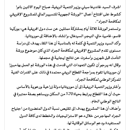
اشرف السيد غانديغا سيلي وزير التنمية الريفية، صباح اليوم الاثنين بانوا
كشوط على افتتاح أعمال “الورشة الجهوية للتسيير المالي للمشروع الإفريقي
لمكافحة الجراد”.
وتستمر الورشة ثلاثة أيام بمشاركة ممثلين عن ست دول افريقية هي: بوركينا
فاسو، غامبيا، مالي، النيجر، السينغال، واتشاد، بالإضافة إلى موريتانيا.
وأكد السيد وزير التنمية في كلمة له بالمناسبة أن هذا اللقاء يهدف إلى دراسة
مستوى تقدم المشروع الإفريقي لمكافحة الجراد الذي كان موضوع ورشة
التأمت قبل شهرين وأسفرت عن نتائج إيجابية في مجملها.
وقال انه يرجو أن تكون التعهدات التي قدمت في هذه الورشة تم العمل بها،مبرزا
أن موريتانيا تقوم بمراجعة القطاع الريفي معتمدة في ذلك على القدرات الفنية
للمركز الوطني لمكافحة الجراد.
وأشار وزير التنمية الريفية،إلى أن موريتانيا دولة زراعية ورعوية بالأساس
حيث أن هذا القطاع يرتبط بحياة 70% من السكان ويساهم بصفة معتبرة في
الناتج الوطني الخام.
وأضاف أن هذا المشروع يهدف إلى تقليص نسبة الدول المتضررة من اجتياح
الجراد المهاجر من خلال دعم الاستراتيجيات والخطط لدى كافة الدول
المستفيدة ودعم الوسائل الوقائية لها.