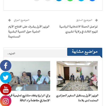
على
على
على
على
(فتح
رابط
فيسبوك
تويتر
WhatsApp
Telegram
في
عبر
(فتح
(فتح
(فتح
(فتح
نافذة
البريد
في
في
في
في
جديدة)
الإلكتروني
نافذة
نافذة
نافذة
نافذة
إلى
جديدة)
جديدة)
جديدة)
جديدة)
صديق
(فتح
الموضوع السابق
الموضوع الموالي
في
نافذة
تواصل الحملة الانتخابية الرئاسية
الوزير الأول يشرف على افتتاح الأيام
جديدة)
لليوم الثالث في ولاية انشيري
العلمية حول التنمية البشرية
المستديمة
مواضيع مشابهة
المزيد..
الوزير الأول يستقبل السفير الجزائري
والي اترارزة يتفقد مشاريع تعليمية قيد
المعتمد لدى بلادنا
الإنجاز في مقاطعة واد الناقة