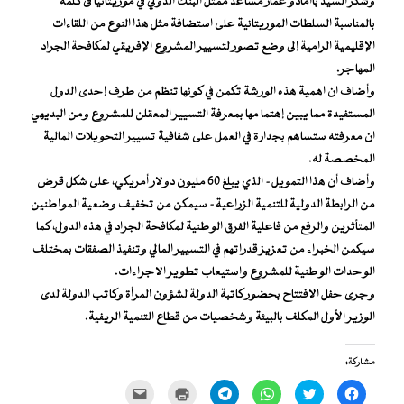
وشكر السيد باآمادو عمار مساعد ممثل البنك الدولي في موريتانيا فى كلمة
بالمناسبة السلطات الموريتانية على استضافة مثل هذا النوع من اللقاءات
الإقليمية الرامية إلى وضع تصور لتسيير المشروع الإفريقي لمكافحة الجراد
المهاجر.
وأضاف ان اهمية هذه الورشة تكمن في كونها تنظم من طرف إحدى الدول
المستفيدة مما يبين إهتما مها بمعرفة التسيير المعقلن للمشروع ومن البديهي
ان معرفته ستساهم بجدارة في العمل على شفافية تسيير التحويلات المالية
المخصصة له.
وأضاف أن هذا التمويل- الذي يبلغ 60 مليون دولار أمريكي، على شكل قرض
من الرابطة الدولية للتنمية الزراعية- سيمكن من تخفيف وضعية المواطنين
المتأثرين والرفع من فاعلية الفرق الوطنية لمكافحة الجراد في هذه الدول، كما
سيكمن الخبراء من تعزيز قدراتهم في التسيير المالي وتنفيذ الصفقات بمختلف
الوحدات الوطنية للمشروع واستيعاب تطوير الاجراءات.
وجرى حفل الافتتاح بحضور كاتبة الدولة لشؤون المرأة وكاتب الدولة لدى
الوزير الأول المكلف بالبيئة وشخصيات من قطاع التنمية الريفية.
مشاركة:
انقر
اضغط
انقر
انقر
اضغط
النقر
للمشاركة
للمشاركة
للمشاركة
للمشاركة
للطباعة
لإرسال