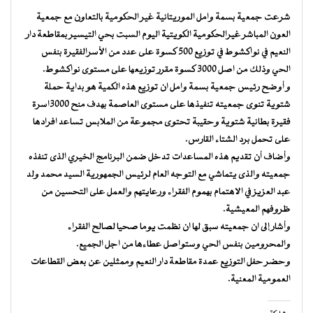
شرعت جمعية بسمة وامل الموريتانية غير الحكومية بالتعاون مع جمعية
العون المباشر غيرالحكومية الكويتية اليوم السبت بحي التيسير بمقاطعة دار
النعيم في نواكشوط في توزيع 500 كسوة على عدد من الأسرالفقيرة بنفس
الحي وذلك من اصل 3000 كسوة مقرر توزيعها على مستوى نواكشوط.
و أوضح رئيس جمعية بسمة وامل ان توزيع هذه الكمية هو بداية حملة
شتوية تنوى جمعيته تنفيذها على مستوى العاصمة بهدف منح 3000اسرة
فقيرة بطانية شتوية وحقيبة تحتوى مجموعة من الملابس تساعد افرادها
على تحمل برد الشتاء القارس.
وأضاف أن تقديم هذه المساعدات تدخل ضمن البرنامج الخيري الذى تنفذه
جمعيته والذى يتماشي مع التوجه العام لرئيس الجمهورية السيد محمد ولد
عبد العزيز في الاهتمام بهموم الفقراء ورعايتهم والعمل على التحسين من
ظروفهم المعيشية.
وأشار إلى ان جمعيته سبق لها ان نظمت يوما صحيا لصالح الفقراء
والمحرومين بنفس الحي وستواصل عطاءها من اجل الجميع.
وحضر حفل التوزيع عمدة مقاطعة دار النعيم وممثلين عن بعض القطاعات
العمومية المعنية.