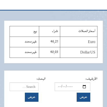
أسعار العملات
شراء
بيع
Euro
46,21
غير محدد
Dollar US
40,03
غير محدد
الأرشيف
:
البحث
: