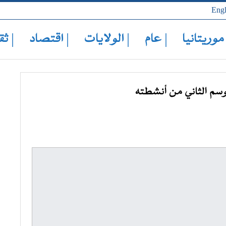
Engl
 موريتانيا
| عام
| الولايات
| اقتصاد
| ثق
موسم الثاني من أنشطته