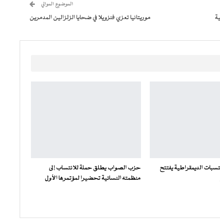
الموضوع الموالي
ة
موريتانيا تعزي فنزويلا في ضحايا الزلزالين المدمرين
سبات الديمقراطية يفتتح
حزب الصواب يطلق حملة للانتساب إلى
منظمته النسائية تحضيرا لمؤتمرها الأول