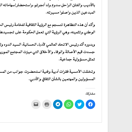
بالأديب والفنان الراحل سدوم ولد أنجرتو، واستحضار إسهاماته الش
المبدعين الذين واصلوا مسيرته.
وأكد أن هذه التظاهرة تنسجم مع الرؤية الثقافية لفخامة رئيس الج
الوطني وتثمينه، وهي الرؤية التي تعمل الحكومة على تجسيدها 
وبدوره أكد رئيس الاتحاد العالمي لأدباء الحسانية، السيد الدوه ول
جسدت قيم الأصالة والوفاء والأخلاق التي ميزت المجتمع الموريتان
تمثل مسؤولية جماعية.
وتخللت الأمسية فقرات أدبية وفنية استحضرت جوانب من المسير
المسؤولين والمهتمين بالشأن الثقافي والأدبي.
مشاركة:
انقر
اضغط
انقر
انقر
اضغط
النقر
للمشاركة
للمشاركة
للمشاركة
للمشاركة
للطباعة
لإرسال
على
على
على
على
(فتح
رابط
فيسبوك
تويتر
WhatsApp
في
Telegram
عبر
(فتح
(فتح
(فتح
(فتح
نافذة
البريد
في
في
في
في
جديدة)
الإلكتروني
نافذة
نافذة
نافذة
نافذة
إلى
جديدة)
جديدة)
جديدة)
جديدة)
صديق
(فتح