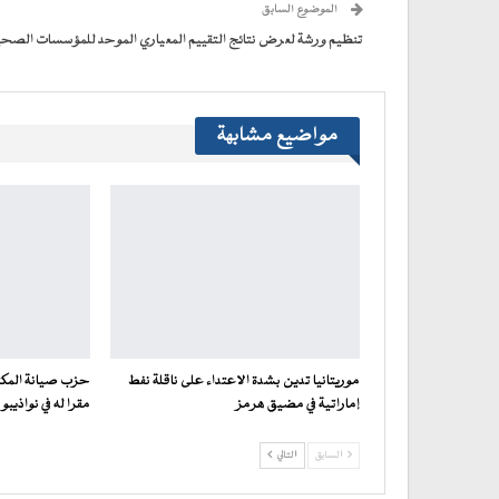
الموضوع السابق
في
نافذة
جديدة)
تنظيم ورشة لعرض نتائج التقييم المعياري الموحد للمؤسسات الصحي
مواضيع مشابهة
موريتانيا تدين بشدة الاعتداء على ناقلة نفط
حزب صيانة المكت
إماراتية في مضيق هرمز
مقرا له في نواذيبو
السابق
التالي