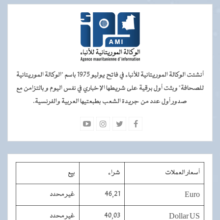
أنشئت الوكالة الموريتانية للأنباء في فاتح يوليو 1975 باسم "الوكالة الموريتانية
للصحافة" وبثت أول برقية على شريطها الإخباري في نفس اليوم و بالتزامن مع
صدور أول عدد من جريدة الشعب بطبعتيها العربية والفرنسية.
أسعار العملات
شراء
بيع
Euro
46,21
غير محدد
Dollar US
40,03
غير محدد