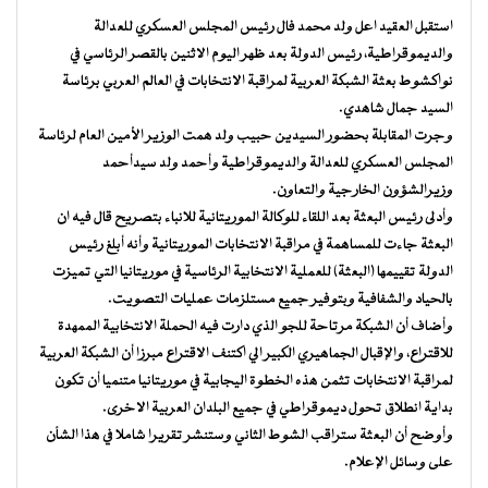
استقبل العقيد اعل ولد محمد فال رئيس المجلس العسكري للعدالة
والديموقراطية، رئيس الدولة بعد ظهر اليوم الاثنين بالقصر الرئاسي في
نواكشوط بعثة الشبكة العربية لمراقبة الانتخابات في العالم العربي برئاسة
السيد جمال شاهدي.
وجرت المقابلة بحضور السيدين حبيب ولد همت الوزير الأمين العام لرئاسة
المجلس العسكري للعدالة والديموقراطية وأحمد ولد سيدأحمد
وزيرالشؤون الخارجية والتعاون.
وأدلى رئيس البعثة بعد اللقاء للوكالة الموريتانية للانباء بتصريح قال فيه ان
البعثة جاءت للمساهمة في مراقبة الانتخابات الموريتانية وأنه أبلغ رئيس
الدولة تقييمها (البعثة) للعملية الانتخابية الرئاسية في موريتانيا التي تميزت
بالحياد والشفافية وبتوفير جميع مستلزمات عمليات التصويت.
وأضاف أن الشبكة مرتاحة للجو الذي دارت فيه الحملة الانتخابية الممهدة
للاقتراع، والإقبال الجماهيري الكبير الي اكتنف الاقتراع مبرزا أن الشبكة العربية
لمراقبة الانتخابات تثمن هذه الخطوة اليجابية في موريتانيا متنميا أن تكون
بداية انطلاق تحول ديموقراطي في جميع البلدان العربية الاخرى.
وأوضح أن البعثة ستراقب الشوط الثاني وستنشر تقريرا شاملا في هذا الشأن
على وسائل الإعلام.