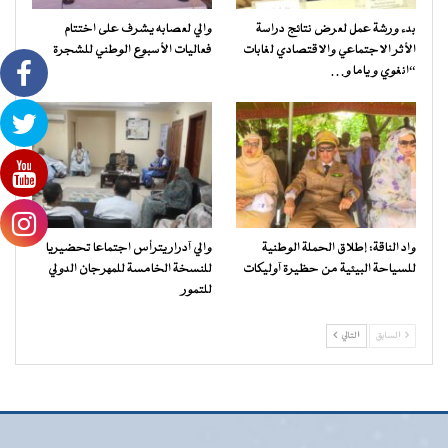
بدء ورشة عمل لعرض نتائج دراسة
والي لعصابه يشرف على اختتام
الأثر الاجتماعي والاقتصادي لغابات
فعاليات الأسبوع الوطني للشجرة
“انغوي و ياما و…
واد الناقة: إطلاق الحملة الوطنية
والي آدرار يترأس اجتماعا تحضيريا
للسياحة البيئية من حظيرة آوليكات
للنسخة الخامسة للمهرجان الدولي
للتمور
السابق
التالي