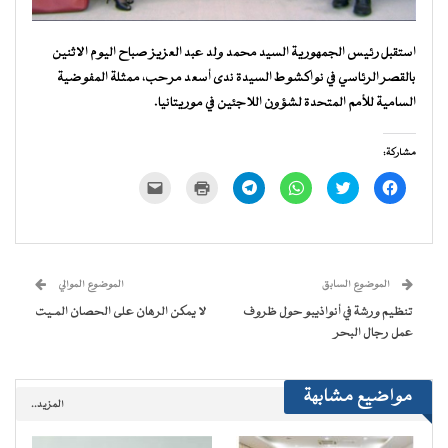
استقبل رئيس الجمهورية السيد محمد ولد عبد العزيز صباح اليوم الاثنين
بالقصر الرئاسي في نواكشوط السيدة ندى أسعد مرحب، ممثلة المفوضية
السامية للأمم المتحدة لشؤون اللاجئين في موريتانيا.
مشاركة:
انقر
اضغط
انقر
انقر
اضغط
النقر
للمشاركة
للمشاركة
للمشاركة
للمشاركة
للطباعة
لإرسال
على
على
على
على
(فتح
رابط
فيسبوك
تويتر
WhatsApp
Telegram
في
عبر
(فتح
(فتح
(فتح
(فتح
نافذة
البريد
في
في
في
في
جديدة)
الإلكتروني
نافذة
نافذة
نافذة
نافذة
إلى
جديدة)
جديدة)
جديدة)
جديدة)
صديق
(فتح
الموضوع السابق
الموضوع الموالي
في
نافذة
تنظيم ورشة في أنواذيبو حول ظروف
لا يمكن الرهان على الحصان المـيت
جديدة)
عمل رجال البحر
مواضيع مشابهة
المزيد..