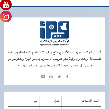
أنشئت الوكالة الموريتانية للأنباء في فاتح يوليو 1975 باسم "الوكالة الموريتانية
للصحافة" وبثت أول برقية على شريطها الإخباري في نفس اليوم و بالتزامن مع
صدور أول عدد من جريدة الشعب بطبعتيها العربية والفرنسية.
أسعار العملات
شراء
بيع