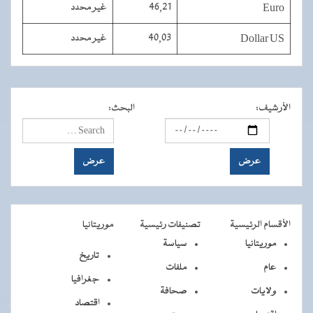
Euro
46,21
غير محدد
Dollar US
40,03
غير محدد
الأرشيف
:
البحث
:
الأقسام الرئيسية
تصنيفات رئيسية
موريتانيا
موريتانيا
سياسة
تاريخ
عام
ملفات
جغرافيا
ولايات
صحافة
اقتصاد