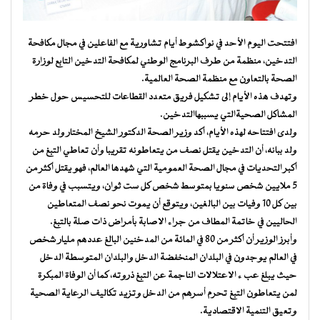
افتتحت اليوم الأحد في نواكشوط أيام تشاورية مع الفاعلين في مجال مكافحة
التدخين، منظمة من طرف البرنامج الوطني لمكافحة التدخين التابع لوزارة
الصحة بالتعاون مع منظمة الصحة العالمية.
وتهدف هذه الأيام إلى تشكيل فريق متعدد القطاعات للتحسيس حول خطر
المشاكل الصحيةالتي يسببهاالتدخين.
ولدى افتتاحه لهذه الأيام، أكد وزير الصحة الدكتور الشيخ المختار ولد حرمه
ولد ببانه، أن التدخين يقتل نصف من يتعاطونه تقريبا وأن تعاطي التبغ من
أكبر التحديات في مجال الصحة العمومية التي شهدها العالم، فهو يقتل أكثر من
5 ملايين شخص سنويا بمتوسط شخص كل ست ثوان، ويتسبب في وفاة من
بين كل 10 وفيات بين البالغين، ويتوقع أن يموت نحو نصف المتعاطين
الحاليين في خاتمة المطاف من جراء الاصابة بأمراض ذات صلة بالتبغ.
وأبرز الوزير أن أكثر من 80 في المائة من المدخنين البالغ عددهم مليار شخص
في العالم يوجدون في البلدان المنخفضة الدخل والبلدان المتوسطة الدخل
حيث يبلغ عب ء الاعتلالات الناجمة عن التبغ ذروته، كما أن الوفاة المبكرة
لمن يتعاطون التبغ تحرم أسرهم من الدخل وتزيد تكاليف الرعاية الصحية
وتعيق التنمية الاقتصادية.