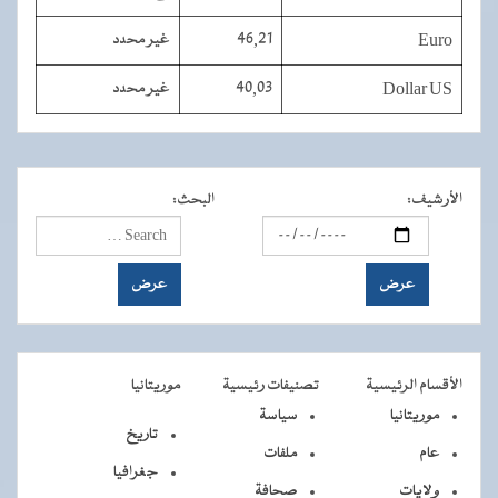
Euro
46,21
غير محدد
Dollar US
40,03
غير محدد
الأرشيف
:
البحث
:
الأقسام الرئيسية
تصنيفات رئيسية
موريتانيا
موريتانيا
سياسة
تاريخ
عام
ملفات
جغرافيا
ولايات
صحافة