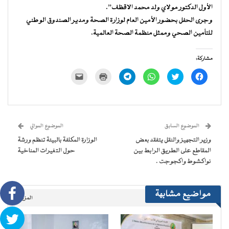
الأول الدكتور مولاي ولد محمد الاقظف”.
وجرى الحفل بحضور الأمين العام لوزارة الصحة ومدير الصندوق الوطني
للتأمين الصحي وممثل منظمة الصحة العالمية.
مشاركة:
انقر
اضغط
انقر
انقر
اضغط
النقر
للمشاركة
للمشاركة
للمشاركة
للمشاركة
للطباعة
لإرسال
على
على
على
على
(فتح
رابط
فيسبوك
تويتر
WhatsApp
Telegram
في
عبر
(فتح
(فتح
(فتح
(فتح
نافذة
البريد
في
في
في
في
جديدة)
الإلكتروني
نافذة
نافذة
نافذة
نافذة
إلى
جديدة)
جديدة)
جديدة)
جديدة)
صديق
(فتح
الموضوع السابق
الموضوع الموالي
في
نافذة
وزير التجهيز والنقل يتفقد بعض
الوزارة المكلفة بالبيئة تنظم ورشة
جديدة)
المقاطع على الطريق الرابط بين
حول التغيرات المناخية
نواكشوط واكجوجت .
مواضيع مشابهة
المزيد..