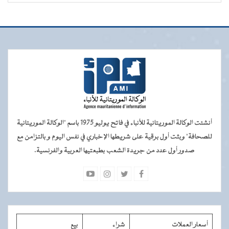
أنشئت الوكالة الموريتانية للأنباء في فاتح يوليو 1975 باسم "الوكالة الموريتانية
للصحافة" وبثت أول برقية على شريطها الإخباري في نفس اليوم و بالتزامن مع
صدور أول عدد من جريدة الشعب بطبعتيها العربية والفرنسية.
أسعار العملات
شراء
بيع