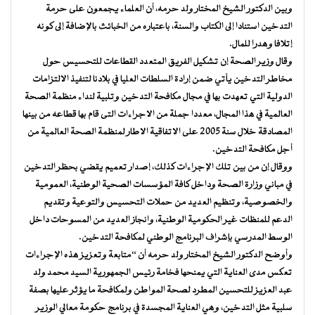
وبين الدكتور الشيخ المختار ولد حرمه، أن العلماء يجمعون على حرمة
التدخين استنادا إلى الكتاب والسنة، باعتباره من الخبائث بالإضافة إلى كونه
إتلافا وهدرا للمال.
وقال وزير الصحة إن تشكيل الفريق المتعدد القطاعات للتحسيس حول
مخاطر التدخين يأتي ضمن إرادة السلطات العليا في بلادنا لتنفيذ الالتزامات
الدولية التي تعهدت بها في مجال مكافحة التدخين وتلبية لنداء منظمة الصحة
العالمية في هذا المجال، معددا جملة من الاجراءات التى قام بها قطاعه من بينها
المصادقة خلال سنة 2005 على الاتفاقية الاطار لمنظمة الصحة العالمية من
أجل مكافحة التدخين.
ووقال إن من بين تلك الإجراءات كذلك، إصدار تعميم يقضي بحظر التدخين
في مباني وزارة الصحة وداخل كافة المؤسسات الصحية الوطنية، العمومية
والخصوصية، وتنظيم العديد من حملات التحسيس والتوعية وتقديم
الدعم للمنظات غير الحكومية الوطنية، وانجاز العديد من المسوحات داخل
الوسط المدرسي بإشراف البرنامج الوطني لمكافحة التدخين.
وأوضح الدكتور الشيخ المختار ولد حرمه أن “متابعة وتعزيز هذه الإجراءات
تعكس مدى العناية التي يمنحها فخامة رئيس الجمهورية السيد محمد ولد
عبد العزيز للتحسين المطرد لصحة المواطن ولمكافحة ما يؤثر عليها بصفة
سلبية مثل التدخين، وهي العناية المجسدة في برنامج حكومة معالي الوزير